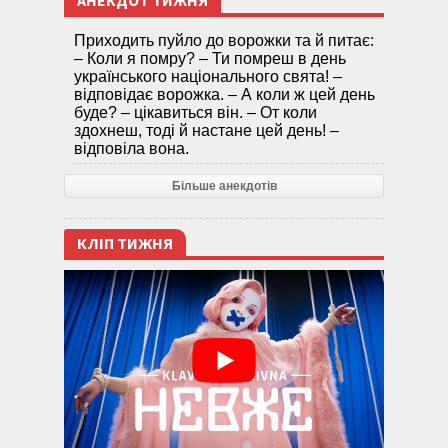
АНЕКДОТ ТИЖНЯ
Приходить пуйло до ворожки та й питає:
– Коли я помру? – Ти помреш в день
українського національного свята! –
відповідає ворожка. – А коли ж цей день
буде? – цікавиться він. – От коли
здохнеш, тоді й настане цей день! –
відповіла вона.
Більше анекдотів
КЛІП ТИЖНЯ