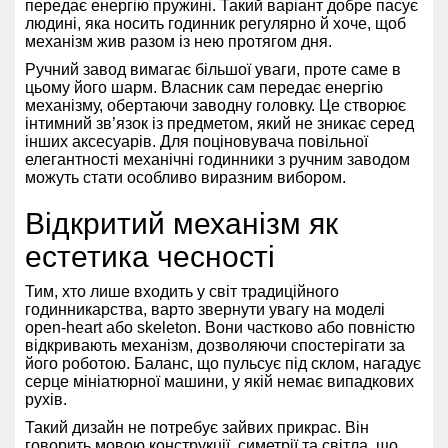
передає енергію пружині. Такий варіант добре пасує
людині, яка носить годинник регулярно й хоче, щоб
механізм жив разом із нею протягом дня.
Ручний завод вимагає більшої уваги, проте саме в
цьому його шарм. Власник сам передає енергію
механізму, обертаючи заводну головку. Це створює
інтимний зв’язок із предметом, який не зникає серед
інших аксесуарів. Для поціновувача повільної
елегантності механічні годинники з ручним заводом
можуть стати особливо виразним вибором.
Відкритий механізм як
естетика чесності
Тим, хто лише входить у світ традиційного
годинникарства, варто звернути увагу на моделі
open-heart або skeleton. Вони частково або повністю
відкривають механізм, дозволяючи спостерігати за
його роботою. Баланс, що пульсує під склом, нагадує
серце мініатюрної машини, у якій немає випадкових
рухів.
Такий дизайн не потребує зайвих прикрас. Він
говорить мовою конструкції, симетрії та світла, що