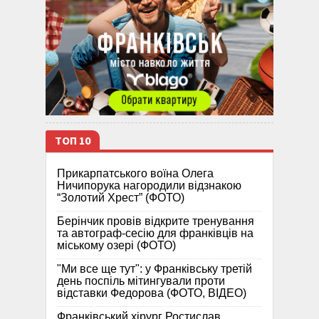
ТОП 10
Прикарпатського воїна Олега
Ничипорука нагородили відзнакою
“Золотий Хрест” (ФОТО)
Берінчик провів відкрите тренування
та автограф-сесію для франківців на
міському озері (ФОТО)
"Ми все ще тут": у Франківську третій
день поспіль мітингували проти
відставки Федорова (ФОТО, ВІДЕО)
Франківський хірург Ростислав