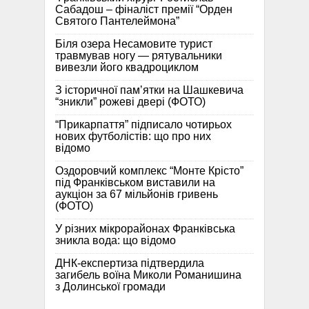
Сабадош – фіналіст премії “Орден
Святого Пантелеймона”
Біля озера Несамовите турист
травмував ногу — рятувальники
вивезли його квадроциклом
З історичної памʼятки на Шашкевича
“зникли” рожеві двері (ФОТО)
“Прикарпаття” підписало чотирьох
нових футболістів: що про них
відомо
Оздоровчий комплекс “Монте Крісто”
під Франківськом виставили на
аукціон за 67 мільйонів гривень
(ФОТО)
У різних мікрорайонах Франківська
зникла вода: що відомо
ДНК-експертиза підтвердила
загибель воїна Миколи Романишина
з Долинської громади