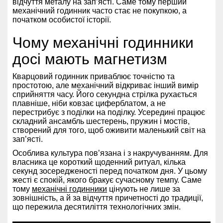
відчуття металу на зап’ясті. Саме тому перший
механічний годинник часто стає не покупкою, а
початком особистої історії.
Чому механічні годинники
досі мають магнетизм
Кварцовий годинник приваблює точністю та
простотою, але механічний відкриває інший вимір
сприйняття часу. Його секундна стрілка рухається
плавніше, ніби ковзає циферблатом, а не
перестрибує з поділки на поділку. Усередині працює
складний ансамбль шестерень, пружин і мостів,
створений для того, щоб оживити маленький світ на
зап’ясті.
Особлива культура пов’язана і з накручуванням. Для
власника це короткий щоденний ритуал, кілька
секунд зосередженості перед початком дня. У цьому
жесті є спокій, якого бракує сучасному темпу. Саме
тому
механічні годинники
цінують не лише за
зовнішність, а й за відчуття причетності до традиції,
що пережила десятиліття технологічних змін.