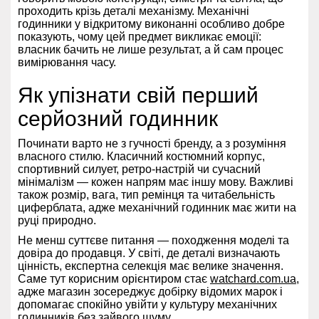
проходить крізь деталі механізму. Механічні
годинники у відкритому виконанні особливо добре
показують, чому цей предмет викликає емоції:
власник бачить не лише результат, а й сам процес
вимірювання часу.
Як упізнати свій перший
серйозний годинник
Починати варто не з гучності бренду, а з розуміння
власного стилю. Класичний костюмний корпус,
спортивний силует, ретро-настрій чи сучасний
мінімалізм — кожен напрям має іншу мову. Важливі
також розмір, вага, тип ремінця та читабельність
циферблата, адже механічний годинник має жити на
руці природно.
Не менш суттєве питання — походження моделі та
довіра до продавця. У світі, де деталі визначають
цінність, експертна селекція має велике значення.
Саме тут корисним орієнтиром стає
watchard.com.ua
,
адже магазин зосереджує добірку відомих марок і
допомагає спокійно увійти у культуру механічних
годинників без зайвого шуму.