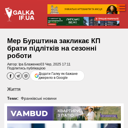
Мер Бурштина закликає КП
брати підлітків на сезонні
роботи
Автор:
Іра Блаженко
03 Чер, 2025 17:11
Поділитись публікацією
Додати Галку як бажане
джерело в Google
Життя
Теми:
Франківські новини