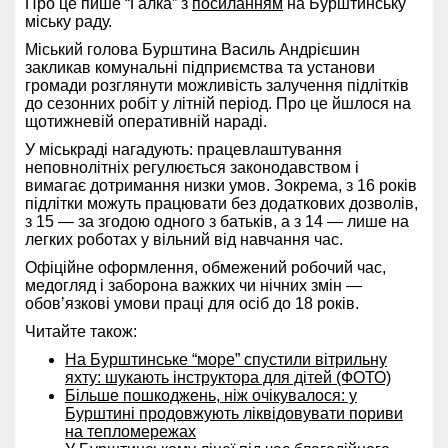
Про це пише “Галка” з
посиланням
на Бурштинську
міську раду.
Міський голова Бурштина Василь Андрієшин
закликав комунальні підприємства та установи
громади розглянути можливість залучення підлітків
до сезонних робіт у літній період. Про це йшлося на
щотижневій оперативній нараді.
У міськраді нагадують: працевлаштування
неповнолітніх регулюється законодавством і
вимагає дотримання низки умов. Зокрема, з 16 років
підлітки можуть працювати без додаткових дозволів,
з 15 — за згодою одного з батьків, а з 14 — лише на
легких роботах у вільний від навчання час.
Офіційне оформлення, обмежений робочий час,
медогляд і заборона важких чи нічних змін —
обовʼязкові умови праці для осіб до 18 років.
Читайте також:
На Бурштинське “море” спустили вітрильну
яхту: шукають інструктора для дітей (ФОТО)
Більше пошкоджень, ніж очікувалося: у
Бурштині продовжують ліквідовувати пориви
на тепломережах