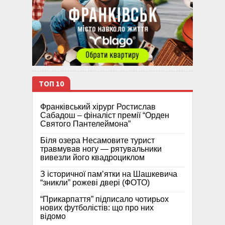
ТОП 10
Франківський хірург Ростислав
Сабадош – фіналіст премії “Орден
Святого Пантелеймона”
Біля озера Несамовите турист
травмував ногу — рятувальники
вивезли його квадроциклом
З історичної памʼятки на Шашкевича
“зникли” рожеві двері (ФОТО)
“Прикарпаття” підписало чотирьох
нових футболістів: що про них
відомо