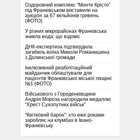
Оздоровчий комплекс “Монте Крісто”
під Франківськом виставили на
аукціон за 67 мільйонів гривень
(ФОТО)
У різних мікрорайонах Франківська
зникла вода: що відомо
ДНК-експертиза підтвердила
загибель воїна Миколи Романишина
з Долинської громади
Інклюзивний реабілітаційний
майданчик облаштували для
пацієнтів Франківської міської лікарні
№1 (ФОТО)
Військового з Городенківщини
Андрія Мороза нагородили медаллю
“Хрест Сухопутних військ”
“Квітковий барон”: хто вже роками
заробляє на клумбах в Івано-
Франківську