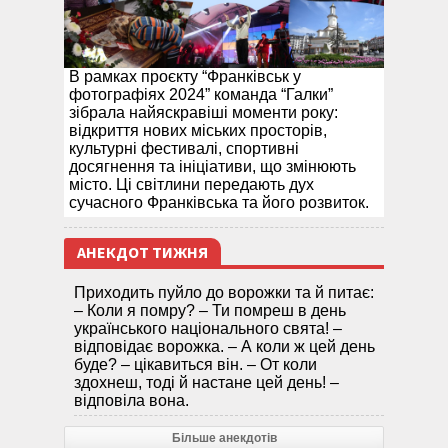
В рамках проєкту “Франківськ у
фотографіях 2024” команда “Галки”
зібрала найяскравіші моменти року:
відкриття нових міських просторів,
культурні фестивалі, спортивні
досягнення та ініціативи, що змінюють
місто. Ці світлини передають дух
сучасного Франківська та його розвиток.
АНЕКДОТ ТИЖНЯ
Приходить пуйло до ворожки та й питає:
– Коли я помру? – Ти помреш в день
українського національного свята! –
відповідає ворожка. – А коли ж цей день
буде? – цікавиться він. – От коли
здохнеш, тоді й настане цей день! –
відповіла вона.
Більше анекдотів