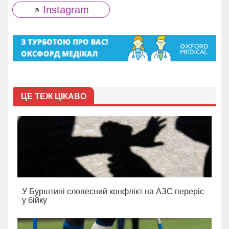
Instagram
ЦЕ ТЕЖ ЦІКАВО
У Бурштині словесний конфлікт на АЗС переріс
у бійку