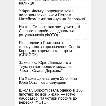
Калинця
У Франківську попрощаються з
полеглим захисником Петром
Матейком, який загинув на Запоріжжі
На горі Синяк стало зле туристці зі
Львова: знадобилася допомога
рятувальників (ФОТО)
Як нардепи з Прикарпаття
голосували за призначення Сергія
Корецького прем’єр-міністром
(СПИСОК)
Захисника Юрія Ліпінського з
Тлумача нагородили медаллю
“Честь. Слава. Держава”
На Харківщині загинув 23-річний
Юрій Остап’юк з Калущини
Школа у Ворохті стала однією зі 150
пілотних по всій Україні — готує
лабораторії та чотири профілі до
вересня (ФОТО)