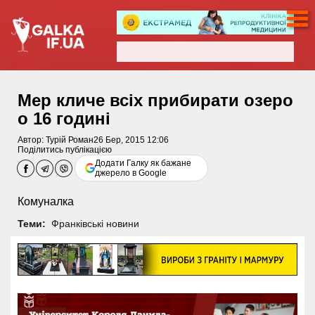
Мер кличе всіх прибирати озеро
о 16 годині
Автор:
Турій Роман
26 Бер, 2015 12:06
Поділитись публікацією
Додати Галку як бажане
джерело в Google
Комуналка
Теми:
Франківські новини