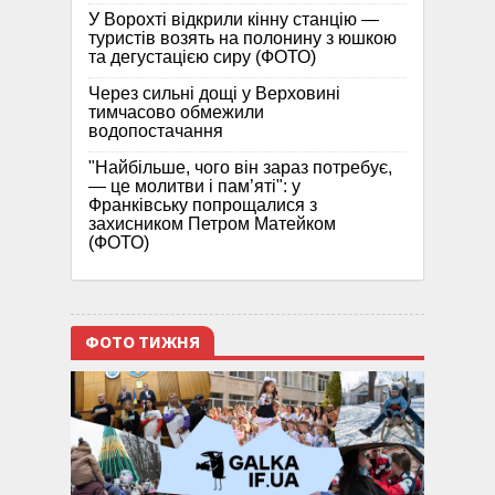
У Ворохті відкрили кінну станцію —
туристів возять на полонину з юшкою
та дегустацією сиру (ФОТО)
Через сильні дощі у Верховині
тимчасово обмежили
водопостачання
"Найбільше, чого він зараз потребує,
— це молитви і пам’яті": у
Франківську попрощалися з
захисником Петром Матейком
(ФОТО)
ФОТО ТИЖНЯ