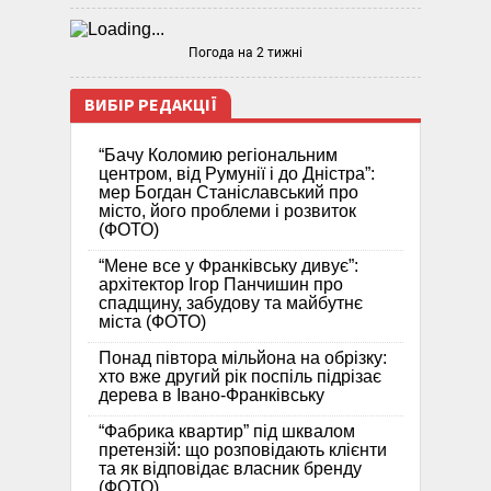
Погода на 2 тижні
ВИБІР РЕДАКЦІЇ
“Бачу Коломию регіональним
центром, від Румунії і до Дністра”:
мер Богдан Станіславський про
місто, його проблеми і розвиток
(ФОТО)
“Мене все у Франківську дивує”:
архітектор Ігор Панчишин про
спадщину, забудову та майбутнє
міста (ФОТО)
Понад півтора мільйона на обрізку:
хто вже другий рік поспіль підрізає
дерева в Івано-Франківську
“Фабрика квартир” під шквалом
претензій: що розповідають клієнти
та як відповідає власник бренду
(ФОТО)