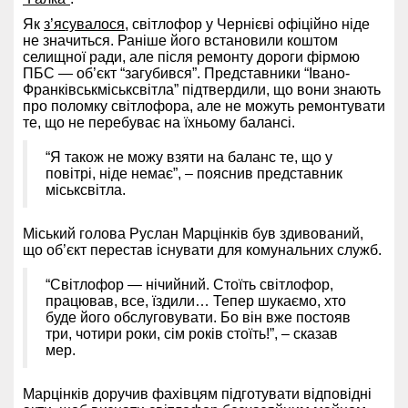
Як
з’ясувалося
, світлофор у Чернієві офіційно ніде
не значиться. Раніше його встановили коштом
селищної ради, але після ремонту дороги фірмою
ПБС — об’єкт “загубився”. Представники “Івано-
Франківськміськсвітла” підтвердили, що вони знають
про поломку світлофора, але не можуть ремонтувати
те, що не перебуває на їхньому балансі.
“Я також не можу взяти на баланс те, що у
повітрі, ніде немає”, – пояснив представник
міськсвітла.
Міський голова Руслан Марцінків був здивований,
що об’єкт перестав існувати для комунальних служб.
“Світлофор — нічийний. Стоїть світлофор,
працював, все, їздили… Тепер шукаємо, хто
буде його обслуговувати. Бо він вже постояв
три, чотири роки, сім років стоїть!”, – сказав
мер.
Марцінків доручив фахівцям підготувати відповідні