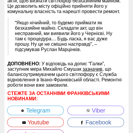
акти, щоб визнати світлофор безхазяйним майном.
Це дозволить місту офіційно прийняти його у
комунальну власність та нарешті провести ремонт.
“Якщо нічийний, то будемо приймати як
безхазяйне майно. Складати акт, що він
несправний, ми виявили його у Чернієві. Ну
там є процедура… Будь ласка, я вас дуже
прошу. Ну це не смішно насправді”, –
підсумував Руслан Марцінків.
ДОПОВНЕНО:
У відповідь на допис “Галки”,
заступник мера Михайло Смушак
зазначив
, що
балансоутримувачем цього світлофору є Служба
відновлення в Івано-Франківській області. Ремонтні
роботи вони вже замовили.
СТЕЖТЕ ЗА ОСТАННІМИ ФРАНКІВСЬКИМИ
НОВИНАМИ:
Telegram
Viber
Youtube
Facebook