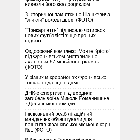
вивезли його квадроциклом
З історичної памʼятки на Шашкевича
“зникли” рожеві двері (ФОТО)
“Прикарпаття” підписало чотирьох
нових футболістів: що про них
відомо
Оздоровчий комплекс “Монте Крісто”
під Франківськом виставили на
аукціон за 67 мільйонів гривень
(ФОТО)
У різних мікрорайонах Франківська
зникла вода: що відомо
ДНК-експертиза підтвердила
загибель воїна Миколи Романишина
з Долинської громади
Інклюзивний реабілітаційний
майданчик облаштували для
пацієнтів Франківської міської лікарні
№1 (ФОТО)