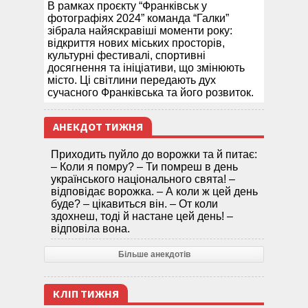
В рамках проєкту “Франківськ у
фотографіях 2024” команда “Галки”
зібрала найяскравіші моменти року:
відкриття нових міських просторів,
культурні фестивалі, спортивні
досягнення та ініціативи, що змінюють
місто. Ці світлини передають дух
сучасного Франківська та його розвиток.
АНЕКДОТ ТИЖНЯ
Приходить пуйло до ворожки та й питає:
– Коли я помру? – Ти помреш в день
українського національного свята! –
відповідає ворожка. – А коли ж цей день
буде? – цікавиться він. – От коли
здохнеш, тоді й настане цей день! –
відповіла вона.
Більше анекдотів
КЛІП ТИЖНЯ