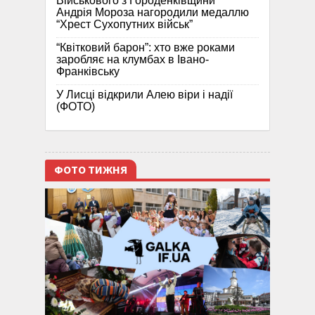
Військового з Городенківщини
Андрія Мороза нагородили медаллю
“Хрест Сухопутних військ”
“Квітковий барон”: хто вже роками
заробляє на клумбах в Івано-
Франківську
У Лисці відкрили Алею віри і надії
(ФОТО)
ФОТО ТИЖНЯ