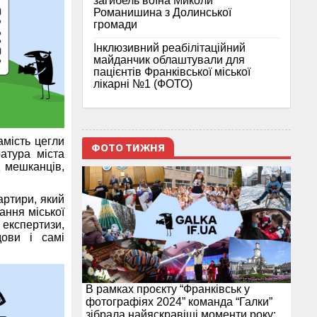
загибель воїна Миколи
Романишина з Долинської
громади
Інклюзивний реабілітаційний
майданчик облаштували для
пацієнтів Франківської міської
лікарні №1 (ФОТО)
амість цегли
ФОТО ТИЖНЯ
атура міста
д мешканців,
артири, який
ання міської
експертизи,
дови і самі
В рамках проєкту “Франківськ у
фотографіях 2024” команда “Галки”
зібрала найяскравіші моменти року: