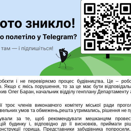
бєкти і не перевіряємо процес будівництва. Це – робот
 Якщо є якісь порушення, то за це має бути відповідаль
ажив Олег Баран, начальник відділу генплану Департаменту а
ії троє членів виконавчого комітету міської ради прого
івельних умов та обмежень,решта утримались, рішення не п
сували за те, щоб рекомендувати мешканцям провест
кцій будинку і, відповідно до її висновків, приймати р
онструкції горища. Представники забудівника попросили