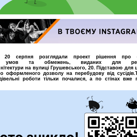
і 20 серпня розглядали проект рішення про с
них умов та обмежень, виданих для рекон
хітектури на вулиці Грушевського, 20. Підставою для 
но оформленого дозволу на перебудову від сусідів.
івельні роботи тільки почалися, а по стінах вже 