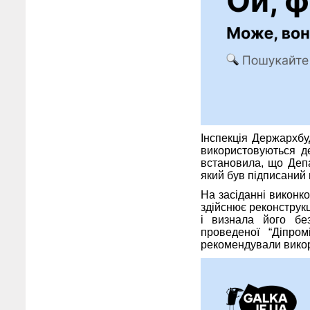
Інспекція Держархбу
використовуються д
встановила, що Депа
який був підписаний 
На засіданні виконк
здійснює реконструк
і визнала його без
проведеної “Діпро
рекомендували викор