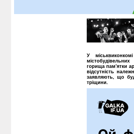
У міськвиконком
містобудівель
горища пам’ятки ар
відсутність належ
заявляють, що буд
тріщини.