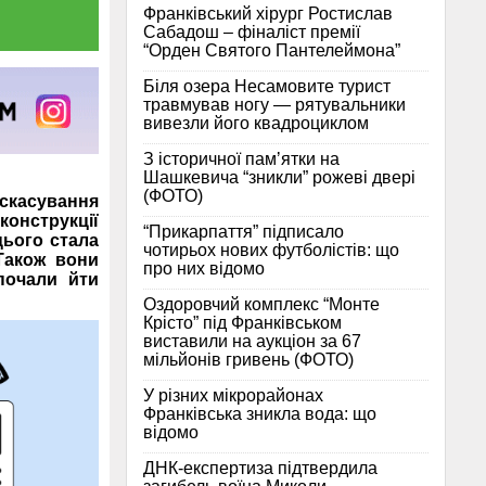
Франківський хірург Ростислав
Сабадош – фіналіст премії
“Орден Святого Пантелеймона”
Біля озера Несамовите турист
травмував ногу — рятувальники
вивезли його квадроциклом
З історичної памʼятки на
Шашкевича “зникли” рожеві двері
(ФОТО)
касування
струкції
“Прикарпаття” підписало
цього стала
чотирьох нових футболістів: що
Також вони
про них відомо
почали йти
Оздоровчий комплекс “Монте
Крісто” під Франківськом
виставили на аукціон за 67
мільйонів гривень (ФОТО)
У різних мікрорайонах
Франківська зникла вода: що
відомо
ДНК-експертиза підтвердила