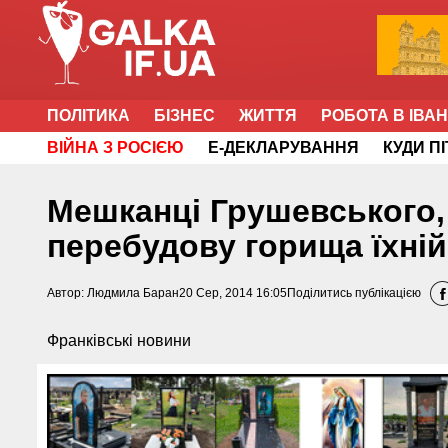
ПОЛІТИКА
БІЗНЕС
ЖИТТЯ
РОБОТА В ІВА
ВІЙНА З РОСІЄЮ
Е-ДЕКЛАРУВАННЯ
КУДИ П
Мешканці Грушевського,
перебудову горища їхні
Автор:
Людмила Баран
20 Сер, 2014 16:05
Поділитись публікацією
Франківські новини