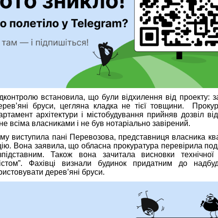
дконтролю встановила, що були відхилення від проекту: з
ерев’яні бруси, цегляна кладка не тієї товщини. Прокур
ртамент архітектури і містобудування прийняв дозвіл ві
не всіма власниками і не був нотаріально завірений.
ому виступила пані Перевозова, представниця власника кв
цію. Вона заявила, що обласна прокуратура перевірила под
підставним. Також вона зачитала висновки технічної 
містом”. Фахівці визнали будинок придатним до надбу
истовувати дерев’яні бруси.