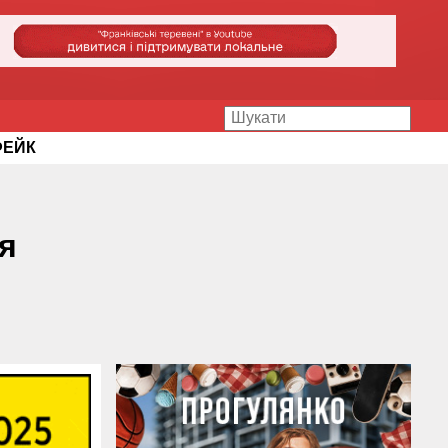
ФЕЙК
я