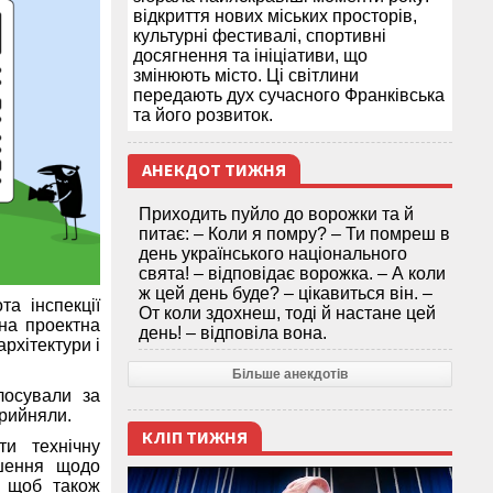
відкриття нових міських просторів,
культурні фестивалі, спортивні
досягнення та ініціативи, що
змінюють місто. Ці світлини
передають дух сучасного Франківська
та його розвиток.
АНЕКДОТ ТИЖНЯ
Приходить пуйло до ворожки та й
питає: – Коли я помру? – Ти помреш в
день українського національного
свята! – відповідає ворожка. – А коли
ж цей день буде? – цікавиться він. –
а інспекції
От коли здохнеш, тоді й настане цей
на проектна
день! – відповіла вона.
рхітектури і
Більше анекдотів
лосували за
рийняли.
КЛІП ТИЖНЯ
и технічну
ішення щодо
, щоб також