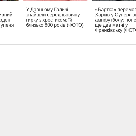
У Давньому Галичі
«Бартка» перемо
зивний
знайшли середньовічну
Харків у Суперлізі
орден
гирку з хрестиком: їй
ампфутболу: поп
ступеня
близько 800 років (ФОТО)
ще два матчі у
Франківську (ФОТ