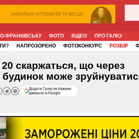
НО-ФРАНКІВСЬКУ
ФОТО
ВІДЕО
ПРО ГАЛКУ
ІТИ?
НАПРОЗОРЕНО
ФОТОКОНКУРС
РОЗБІР
 20 скаржаться, що через
й будинок може зруйнуватис
Додати Галку як бажане
джерело в Google