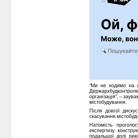
“Ми не ходимо на о
Держархбудконтролю.
організація”, – заув
містобудування.
Після довгої дискус
скасування містобуд
Натомість проголо
експертизу констру
подальшої долі рек