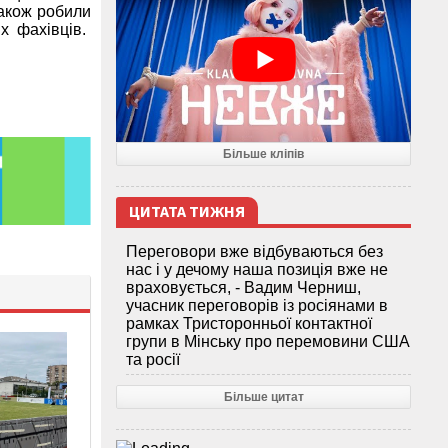
також робили
х фахівців.
Більше кліпів
ЦИТАТА ТИЖНЯ
Переговори вже відбуваються без
нас і у дечому наша позиція вже не
враховується, - Вадим Черниш,
учасник переговорів із росіянами в
рамках Тристоронньої контактної
групи в Мінську про перемовини США
та росії
Більше цитат