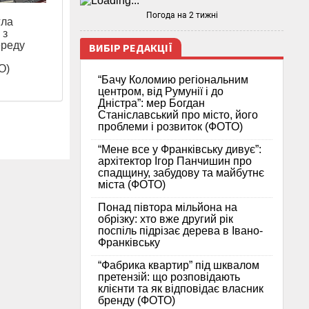
Погода на 2 тижні
гла
 з
ереду
ВИБІР РЕДАКЦІЇ
О)
“Бачу Коломию регіональним
центром, від Румунії і до
Дністра”: мер Богдан
Станіславський про місто, його
проблеми і розвиток (ФОТО)
“Мене все у Франківську дивує”:
архітектор Ігор Панчишин про
спадщину, забудову та майбутнє
міста (ФОТО)
Понад півтора мільйона на
обрізку: хто вже другий рік
поспіль підрізає дерева в Івано-
Франківську
“Фабрика квартир” під шквалом
претензій: що розповідають
клієнти та як відповідає власник
бренду (ФОТО)