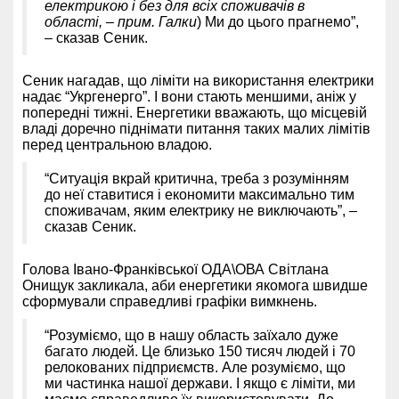
електрикою і без для всіх споживачів в
області, – прим. Галки
) Ми до цього прагнемо”,
– сказав Сеник.
Сеник нагадав, що ліміти на використання електрики
надає “Укргенерго”. І вони стають меншими, аніж у
попередні тижні. Енергетики вважають, що місцевій
владі доречно піднімати питання таких малих лімітів
перед центральною владою.
“Ситуація вкрай критична, треба з розумінням
до неї ставитися і економити максимально тим
споживачам, яким електрику не виключають”, –
сказав Сеник.
Голова Івано-Франківської ОДА\ОВА Світлана
Онищук закликала, аби енергетики якомога швидше
сформували справедливі графіки вимкнень.
“Розуміємо, що в нашу область заїхало дуже
багато людей. Це близько 150 тисяч людей і 70
релокованих підприємств. Але розуміємо, що
ми частинка нашої держави. І якщо є ліміти, ми