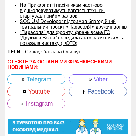
На Прикарпатті пасічникам частково
відшкодовуватимуть вартість техніки:
стартував прийом заявок
SOCIUM Developer підтримав благодійний
театральний проєкт «ПарасолЯ» дружин воїнів
“Парасоля” для фронту: франківська ГО
“Дружина Воїна” передала авто захисникам та
показала виставу (ФОТО)
ТЕГИ:
Сеник,
Світлана Онищук
СТЕЖТЕ ЗА ОСТАННІМИ ФРАНКІВСЬКИМИ
НОВИНАМИ:
Telegram
Viber
Youtube
Facebook
Instagram