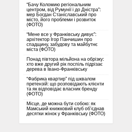
“Бачу Коломию регіональним
центром, від Румунії і до Дністра”:
мер Богдан Станіславський про
місто, його проблеми і розвиток
(ФОТО)
“Мене все у Франківську дивує”:
архітектор Ігор Панчишин про
спадщину, забудову та майбутнє
міста (ФОТО)
Понад півтора мільйона на обрізку:
хто вже другий рік поспіль підрізає
дерева в Івано-Франківську
“Фабрика квартир” під шквалом
претензій: що розповідають клієнти
та як відповідає власник бренду
(ФОТО)
Місце, де можна бути собою: як
Мамський книжковий клуб об’єднав
десятки жінок у Франківську (ФОТО)