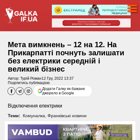
Мета вимкнень – 12 на 12. На
Прикарпатті почнуть залишати
без електрики середній і
великий бізнес
Автор:
Турій Роман
12 Гру, 2022 13:37
Поділитись публікацією
Додати Галку як бажане
джерело в Google
Відключення електрики
Теми:
Комуналка
,
Франківські новини