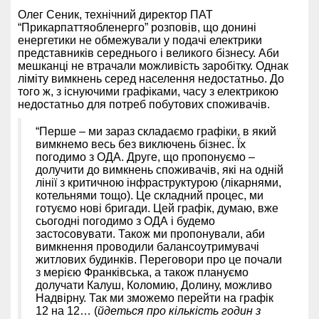
Олег Сеник, технічний директор ПАТ
“Прикарпаттяобленерго” розповів, що донині
енергетики не обмежували у подачі електрики
представників середнього і великого бізнесу. Аби
мешканці не втрачали можливість заробітку. Однак
ліміту вимкнень серед населення недостатньо. До
того ж, з існуючими графіками, часу з електрикою
недостатньо для потреб побутових споживачів.
“Перше – ми зараз складаємо графіки, в який
вимкнемо весь без виключень бізнес. Їх
погодимо з ОДА. Друге, що пропонуємо –
долучити до вимкнень споживачів, які на одній
лінії з критичною інфраструктурою (лікарнями,
котельнями тощо). Це складний процес, ми
готуємо нові бригади. Цей графік, думаю, вже
сьогодні погодимо з ОДА і будемо
застосовувати. Також ми пропонували, аби
вимкнення проводили балансоутримувачі
житлових будинків. Переговори про це почали
з мерією Франківська, а також плануємо
долучати Калуш, Коломию, Долину, можливо
Надвірну. Так ми зможемо перейти на графік
12 на 12… (
йдеться про кількість годин з