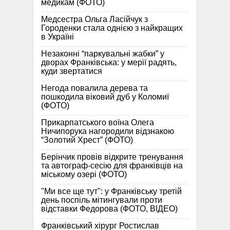
медикам (ФОТО)
Медсестра Ольга Ласійчук з
Городенки стала однією з найкращих
в Україні
Незаконні “паркувальні жабки” у
дворах Франківська: у мерії радять,
куди звертатися
Негода повалила дерева та
пошкодила віковий дуб у Коломиї
(ФОТО)
Прикарпатського воїна Олега
Ничипорука нагородили відзнакою
“Золотий Хрест” (ФОТО)
Берінчик провів відкрите тренування
та автограф-сесію для франківців на
міському озері (ФОТО)
"Ми все ще тут": у Франківську третій
день поспіль мітингували проти
відставки Федорова (ФОТО, ВІДЕО)
Франківський хірург Ростислав