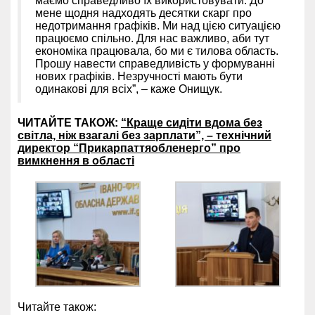
маємо справедливо їх використовувати. До
мене щодня надходять десятки скарг про
недотримання графіків. Ми над цією ситуацією
працюємо спільно. Для нас важливо, аби тут
економіка працювала, бо ми є тилова область.
Прошу навести справедливість у формуванні
нових графіків. Незручності мають бути
одинакові для всіх”, – каже Онищук.
ЧИТАЙТЕ ТАКОЖ:
“Краще сидіти вдома без
світла, ніж взагалі без зарплати”, – технічний
директор “Прикарпаттяобленерго” про
вимкнення в області
Читайте також: