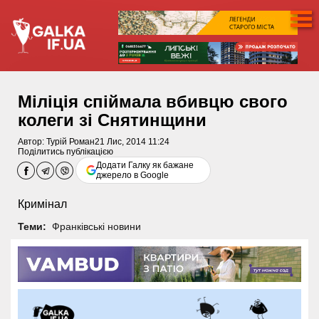
Міліція спіймала вбивцю свого
колеги зі Снятинщини
Автор:
Турій Роман
21 Лис, 2014 11:24
Поділитись публікацією
Додати Галку як бажане
джерело в Google
Кримінал
Теми:
Франківські новини