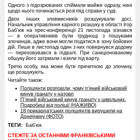
Одного з підозрюваних спіймали майже одразу, нині
щодо нього починається розгляд справи у суді.
Двох інших зловмисників розшукували досі.
Начальник управління карного розшуку в області Ігор
Баб’юк на прес-конференції 21 листопада зізнався
— в оперативників були труднощі з пошуками
злочинців, адже вони могли податися в зону бойових
дій. Лише в листопаді один з них повернувся додому
— переховувався в підвалі. При санкціонованому
обшуку його затрмали і взяли під варту.
Третю особу, яка може бути причетною до злочину,
ще розшукують.
Читайте також:
Поліціянти розповіли, чому п’яний військовий
кинув гранату у натовп
П’яний військовий кинув гранату у цивільних.
Подробиці від поліції (НАЖИВО)
18 прикарпатських поліціянтів вирушили на
Донеччину (ФОТО)
ТЕГИ:
Баб'юк
СТЕЖТЕ ЗА ОСТАННІМИ ФРАНКІВСЬКИМИ