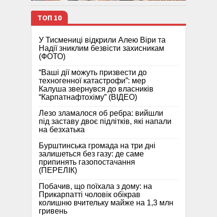
ТОП 10
У Тисмениці відкрили Алею Віри та
Надії зниклим безвісти захисникам
(ФОТО)
“Ваші дії можуть призвести до
техногенної катастрофи”: мер
Калуша звернувся до власників
“Карпатнафтохіму” (ВІДЕО)
Лезо зламалося об ребра: вийшли
під заставу двоє підлітків, які напали
на безхатька
Бурштинська громада на три дні
залишеться без газу: де саме
припинять газопостачання
(ПЕРЕЛІК)
Побачив, що поїхала з дому: на
Прикарпатті чоловік обікрав
колишню вчительку майже на 1,3 млн
гривень