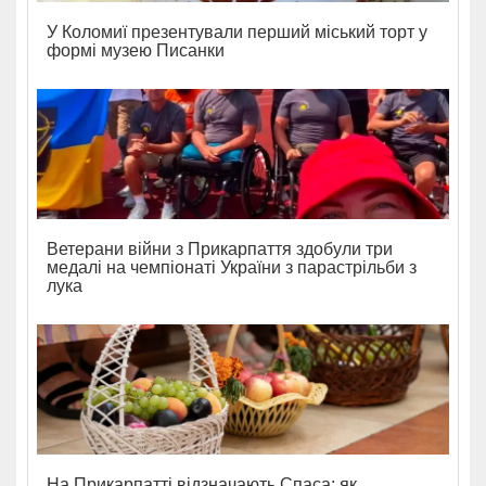
У Коломиї презентували перший міський торт у
формі музею Писанки
Ветерани війни з Прикарпаття здобули три
медалі на чемпіонаті України з парастрільби з
лука
На Прикарпатті відзначають Спаса: як