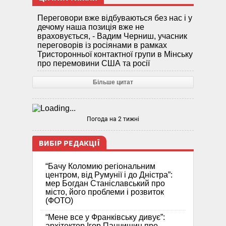
Переговори вже відбуваються без нас і у
дечому наша позиція вже не
враховується, - Вадим Черниш, учасник
переговорів із росіянами в рамках
Тристоронньої контактної групи в Мінську
про перемовини США та росії
Більше цитат
Погода на 2 тижні
ВИБІР РЕДАКЦІЇ
“Бачу Коломию регіональним
центром, від Румунії і до Дністра”:
мер Богдан Станіславський про
місто, його проблеми і розвиток
(ФОТО)
“Мене все у Франківську дивує”:
архітектор Ігор Панчишин про