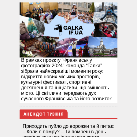
В рамках проєкту “Франківськ у
фотографіях 2024” команда “Галки”
зібрала найяскравіші моменти року:
відкриття нових міських просторів,
культурні фестивалі, спортивні
досягнення та ініціативи, що змінюють
місто. Ці світлини передають дух
сучасного Франківська та його розвиток.
АНЕКДОТ ТИЖНЯ
Приходить пуйло до ворожки та й питає:
– Коли я помру? – Ти помреш в день