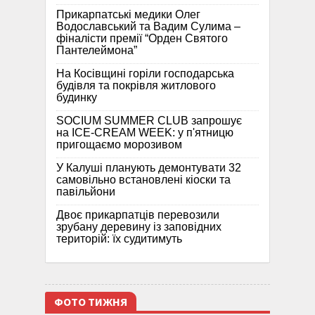
Прикарпатські медики Олег
Водославський та Вадим Сулима –
фіналісти премії “Орден Святого
Пантелеймона”
На Косівщині горіли господарська
будівля та покрівля житлового
будинку
SOCIUM SUMMER CLUB запрошує
на ICE-CREAM WEEK: у п'ятницю
пригощаємо морозивом
У Калуші планують демонтувати 32
самовільно встановлені кіоски та
павільйони
Двоє прикарпатців перевозили
зрубану деревину із заповідних
територій: їх судитимуть
ФОТО ТИЖНЯ