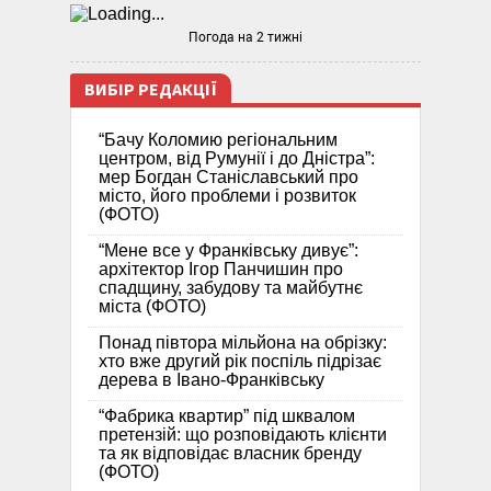
Погода на 2 тижні
ВИБІР РЕДАКЦІЇ
“Бачу Коломию регіональним
центром, від Румунії і до Дністра”:
мер Богдан Станіславський про
місто, його проблеми і розвиток
(ФОТО)
“Мене все у Франківську дивує”:
архітектор Ігор Панчишин про
спадщину, забудову та майбутнє
міста (ФОТО)
Понад півтора мільйона на обрізку:
хто вже другий рік поспіль підрізає
дерева в Івано-Франківську
“Фабрика квартир” під шквалом
претензій: що розповідають клієнти
та як відповідає власник бренду
(ФОТО)