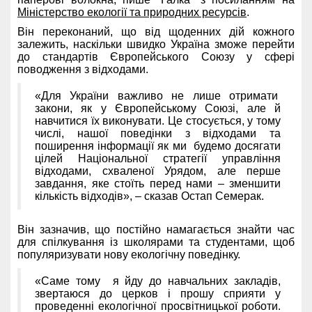
Міністерство екології та природних ресурсів
.
Він переконаний, що від щоденних дій кожного
залежить, наскільки швидко Україна зможе перейти
до стандартів Європейського Союзу у сфері
поводження з відходами.
«Для України важливо не лише отримати
закони, як у Європейському Союзі, але й
навчитися їх виконувати. Це стосується, у тому
числі, нашої поведінки з відходами та
поширення інформації як ми будемо досягати
цілей Національної стратегії управління
відходами, схваленої Урядом, але перше
завдання, яке стоїть перед нами – зменшити
кількість відходів», – сказав Остап Семерак.
Він зазначив, що постійно намагається знайти час
для спілкування із школярами та студентами, щоб
популяризувати нову екологічну поведінку.
«Саме тому я йду до навчальних закладів,
звертаюся до церков і прошу сприяти у
проведенні екологічної просвітницької роботи.