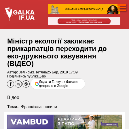
Міністр екології закликає
прикарпатців переходити до
еко-дружнього кавування
(ВІДЕО)
Автор:
Зелінська Тетяна
25 Бер, 2019 17:09
Поділитись публікацією
Додати Галку як бажане
джерело в Google
Відео
Теми:
Франківські новини