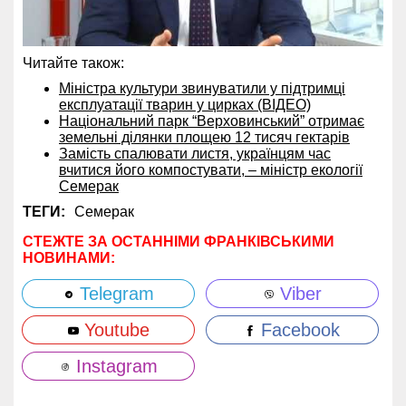
Читайте також:
Міністра культури звинуватили у підтримці
експлуатації тварин у цирках (ВІДЕО)
Національний парк “Верховинський” отримає
земельні ділянки площею 12 тисяч гектарів
Замість спалювати листя, українцям час
вчитися його компостувати, – міністр екології
Семерак
ТЕГИ:
Семерак
СТЕЖТЕ ЗА ОСТАННІМИ ФРАНКІВСЬКИМИ
НОВИНАМИ:
Telegram
Viber
Youtube
Facebook
Instagram