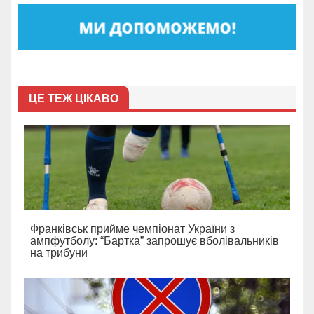
ЦЕ ТЕЖ ЦІКАВО
Франківськ прийме чемпіонат України з
ампфутболу: “Бартка” запрошує вболівальників
на трибуни