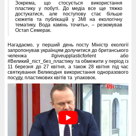
Зокрема, що стосується використання
пластику у побуті. До медіа все ще тяжко
достукатися, але поступову стає більше
сюжетів та публікацій у ЗМІ на екологічну
тематику. Вода камінь точить», – резюмував
Остап Семерак.
Нагадаємо, у перший день посту Міністр екології
запропонував українцям долучитися до британського
челенжа #giveupplasticforlent або
#Великий_піст_без_пластику та обмежити у період із
11 березня до 27 квітня, а також 28 квітня під час
святкування Великодня використання одноразового
посуду, пластикових квітів та упаковок.