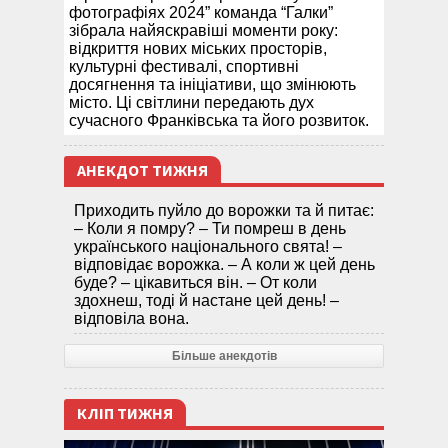
фотографіях 2024” команда “Галки”
зібрала найяскравіші моменти року:
відкриття нових міських просторів,
культурні фестивалі, спортивні
досягнення та ініціативи, що змінюють
місто. Ці світлини передають дух
сучасного Франківська та його розвиток.
АНЕКДОТ ТИЖНЯ
Приходить пуйло до ворожки та й питає:
– Коли я помру? – Ти помреш в день
українського національного свята! –
відповідає ворожка. – А коли ж цей день
буде? – цікавиться він. – От коли
здохнеш, тоді й настане цей день! –
відповіла вона.
Більше анекдотів
КЛІП ТИЖНЯ