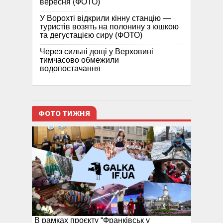
вересня (ФОТО)
У Ворохті відкрили кінну станцію —
туристів возять на полонину з юшкою
та дегустацією сиру (ФОТО)
Через сильні дощі у Верховині
тимчасово обмежили
водопостачання
ФОТО ТИЖНЯ
В рамках проєкту “Франківськ у