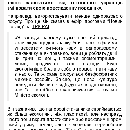
також залежатиме від готовності українців
змінювати свою повсякденну поведінку.
Наприклад, використовувати менше одноразового
посуду. Про це він сказав в ефірі програми “Новий
Погляд” на
ТРК РАІ
.
«Я завжди наводжу дуже простий приклад,
коли люди щодня зранку біля свого офісу чи
університету купують каву в одноразовому
стаканчику, а як правило, вони це роблять двічі
чи тричі на день, і такими елементарними
діями, продукують зайві відходи. Куди
екологічніше брати з собою термос і пити каву
з нього. Те ж саме стосується безфосфатних
миючих засобів. Звісно, це нова культура
поведінки. Зміни не відбудуться в один момент,
але їх потрібно популяризувати», – сказав
Міністр екології.
Він зазначив, що паперові стаканчики сприймаються
як більш екологічні, ніж пластикові, але насправді
часто вони вкриті пластиковим або восковим шаром,
який утримує тепло, але не дозволяє переробляти
паперові волокна, пише “Галка” з посиланням на