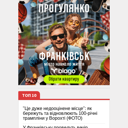
ТОП 10
"Це дуже недооцінене місце": як
бережуть та відновлюють 100-річні
трампліни у Ворохті (ФОТО)
У Франківську проведуть вечір