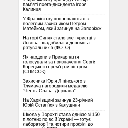
пам’яті поета-дисидента Ігоря
Калинця
У Франківську попрощаються з
полеглим захисником Петром
Матейком, який загинув на Запоріжжі
На горі Синяк стало зле туристці зі
Львова: знадобилася допомога
рятувальників (ФОТО)
Як нардепи з Прикарпаття
голосували за призначення Сергія
Корецького прем’єр-міністром
(СПИСОК)
Захисника Юрія Ліпінського з
Тлумача нагородили медаллю
“Честь. Слава. Держава”
На Харківщині загинув 23-річний
Юрій Остап’юк з Калущини
Школа у Ворохті стала однією зі 150
пілотних по всій Україні — готує
лабораторії та чотири профілі до