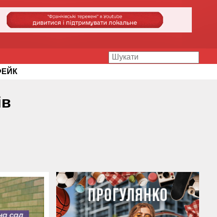
ФЕЙК
ів