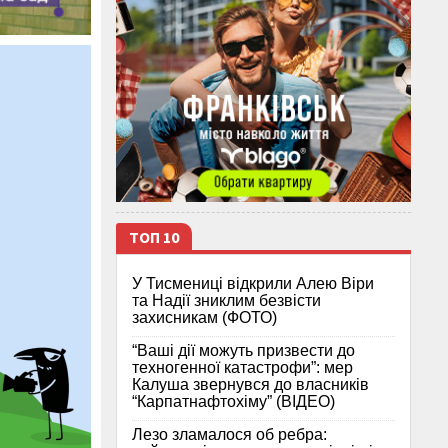
ТОП 10
У Тисмениці відкрили Алею Віри
та Надії зниклим безвісти
захисникам (ФОТО)
“Ваші дії можуть призвести до
техногенної катастрофи”: мер
Калуша звернувся до власників
“Карпатнафтохіму” (ВІДЕО)
Лезо зламалося об ребра: