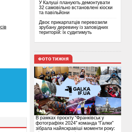
У Калуші планують демонтувати
32 самовільно встановлені кіоски
та павільйони
Двоє прикарпатців перевозили
сів
зрубану деревину із заповідних
територій: їх судитимуть
ФОТО ТИЖНЯ
В рамках проєкту “Франківськ у
фотографіях 2024” команда “Галки”
зібрала найяскравіші моменти року: