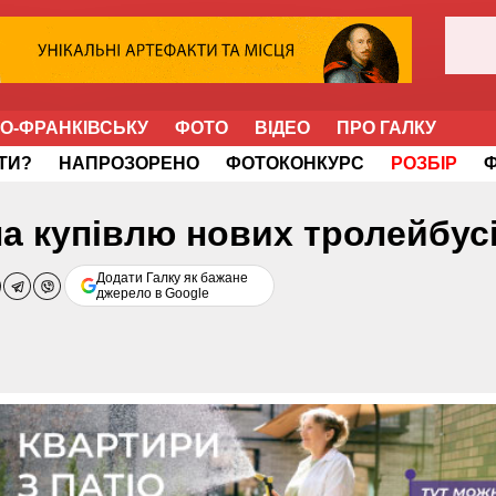
НО-ФРАНКІВСЬКУ
ФОТО
ВІДЕО
ПРО ГАЛКУ
ІТИ?
НАПРОЗОРЕНО
ФОТОКОНКУРС
РОЗБІР
на купівлю нових тролейбус
Додати Галку як бажане
джерело в Google