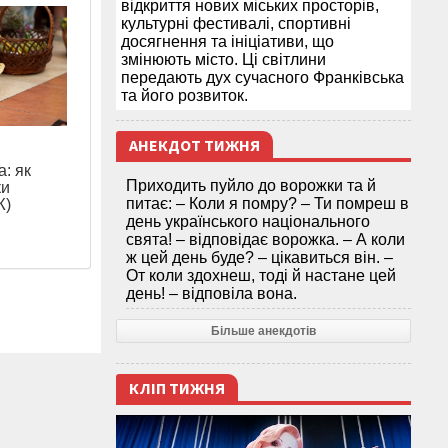
відкриття нових міських просторів,
культурні фестивалі, спортивні
досягнення та ініціативи, що
змінюють місто. Ці світлини
передають дух сучасного Франківська
та його розвиток.
АНЕКДОТ ТИЖНЯ
: як
Приходить пуйло до ворожки та й
ки
питає: – Коли я помру? – Ти помреш в
Ж)
день українського національного
свята! – відповідає ворожка. – А коли
ж цей день буде? – цікавиться він. –
От коли здохнеш, тоді й настане цей
день! – відповіла вона.
Більше анекдотів
КЛІП ТИЖНЯ