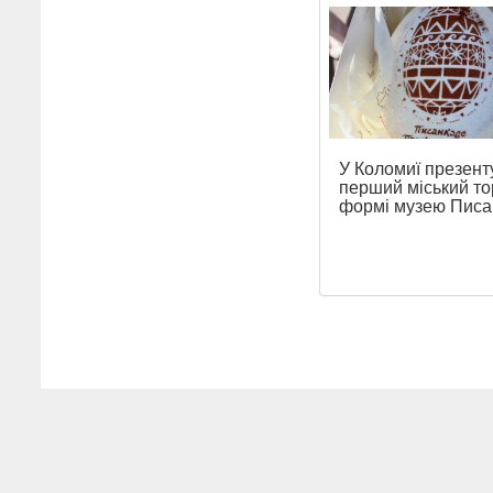
У Коломиї презент
перший міський то
формі музею Писа