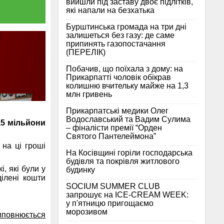
вийшли під заставу двоє підлітків,
які напали на безхатька
Бурштинська громада на три дні
залишеться без газу: де саме
припинять газопостачання
(ПЕРЕЛІК)
Побачив, що поїхала з дому: на
Прикарпатті чоловік обікрав
колишню вчительку майже на 1,3
млн гривень
Прикарпатські медики Олег
Водославський та Вадим Сулима
,5 мільйони
– фіналісти премії “Орден
Святого Пантелеймона”
 на ці гроші
На Косівщині горіли господарська
будівля та покрівля житлового
, які були у
будинку
ділені кошти
SOCIUM SUMMER CLUB
запрошує на ICE-CREAM WEEK:
у п'ятницю пригощаємо
морозивом
виповнюється