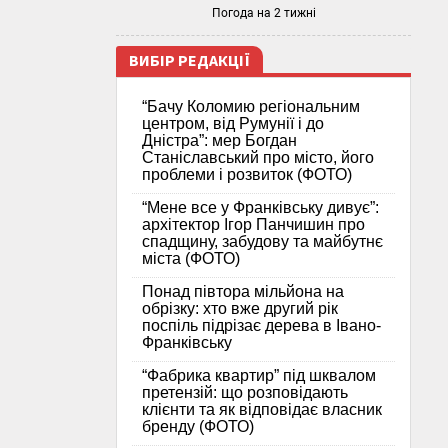
Погода на 2 тижні
ВИБІР РЕДАКЦІЇ
“Бачу Коломию регіональним
центром, від Румунії і до
Дністра”: мер Богдан
Станіславський про місто, його
проблеми і розвиток (ФОТО)
“Мене все у Франківську дивує”:
архітектор Ігор Панчишин про
спадщину, забудову та майбутнє
міста (ФОТО)
Понад півтора мільйона на
обрізку: хто вже другий рік
поспіль підрізає дерева в Івано-
Франківську
“Фабрика квартир” під шквалом
претензій: що розповідають
клієнти та як відповідає власник
бренду (ФОТО)