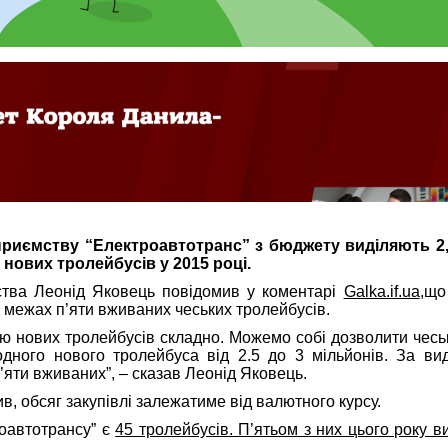
риємству “Електроавтотранс” з бюджету виділяють 2
 нових тролейбусів у 2015 році.
тва Леонід Яковець повідомив у коментарі
Galka.if.ua
,що
 межах п’яти вживаних чеських тролейбусів.
ю нових тролейбусів складно. Можемо собі дозволити чеські
одного нового тролейбуса від 2.5 до 3 мільйонів. За ви
яти вживаних”, – сказав Леонід Яковець.
ив, обсяг закупівлі залежатиме від валютного курсу.
роавтотрансу” є
45 тролейбусів. П’ятьом з них цього року 