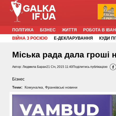
ПОЛІТИКА
БІЗНЕС
ЖИТТЯ
РОБОТА В ІВА
ВІЙНА З РОСІЄЮ
Е-ДЕКЛАРУВАННЯ
КУДИ П
Міська рада дала гроші 
Автор:
Людмила Баран
21 Січ, 2015 11:40
Поділитись публікацією
Бізнес
Теми:
Комуналка
,
Франківські новини