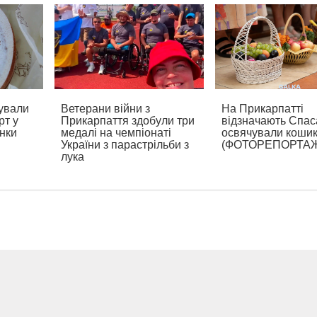
ували
Ветерани війни з
На Прикарпатті
рт у
Прикарпаття здобули три
відзначають Спаса
нки
медалі на чемпіонаті
освячували коши
України з парастрільби з
(ФОТОРЕПОРТА
лука