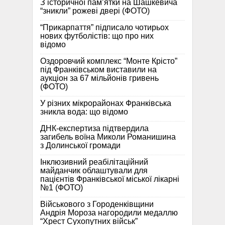
З історичної памʼятки на Шашкевича
“зникли” рожеві двері (ФОТО)
“Прикарпаття” підписало чотирьох
нових футболістів: що про них
відомо
Оздоровчий комплекс “Монте Крісто”
під Франківськом виставили на
аукціон за 67 мільйонів гривень
(ФОТО)
У різних мікрорайонах Франківська
зникла вода: що відомо
ДНК-експертиза підтвердила
загибель воїна Миколи Романишина
з Долинської громади
Інклюзивний реабілітаційний
майданчик облаштували для
пацієнтів Франківської міської лікарні
№1 (ФОТО)
Військового з Городенківщини
Андрія Мороза нагородили медаллю
“Хрест Сухопутних військ”