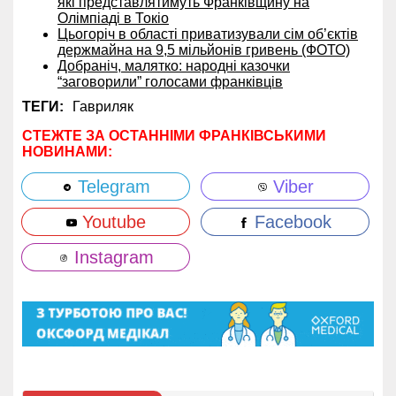
які представлятимуть Франківщину на
Олімпіаді в Токіо
Цьогоріч в області приватизували сім об’єктів
держмайна на 9,5 мільйонів гривень (ФОТО)
Добраніч, малятко: народні казочки
“заговорили” голосами франківців
ТЕГИ:
Гавриляк
СТЕЖТЕ ЗА ОСТАННІМИ ФРАНКІВСЬКИМИ
НОВИНАМИ:
Telegram
Viber
Youtube
Facebook
Instagram