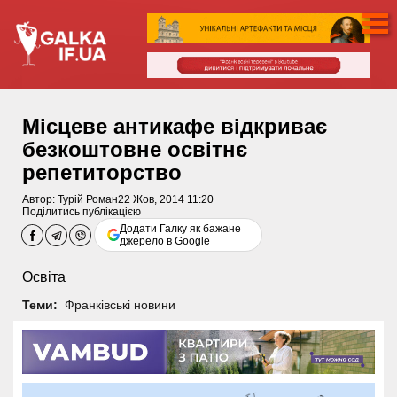
Місцеве антикафе відкриває
безкоштовне освітнє
репетиторство
Автор:
Турій Роман
22 Жов, 2014 11:20
Поділитись публікацією
Додати Галку як бажане
джерело в Google
Освіта
Теми:
Франківські новини