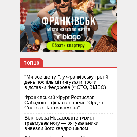
ТОП 10
"Ми все ще тут": у Франківську третій
день поспіль мітингували проти
відставки Федорова (ФОТО, ВІДЕО)
Франківський хірург Ростислав
Сабадош – фіналіст премії “Орден
Святого Пантелеймона”
Біля озера Несамовите турист
травмував ногу — рятувальники
вивезли його квадроциклом