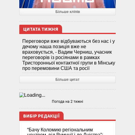
Більше кліпів
ЦИТАТА ТИЖНЯ
Переговори вже відбуваються без нас і у
дечому наша позиція вже не
враховується, - Вадим Черниш, учасник
переговорів із росіянами в рамках
Тристоронньої контактної групи в Мінську
про перемовини США та росії
Більше цитат
Погода на 2 тижні
ВИБІР РЕДАКЦІЇ
“Бачу Коломию регіональним
центром, від Румунії і до Дністра”: