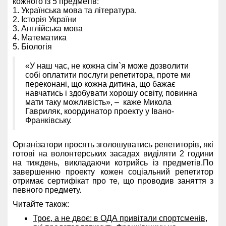
кожного із 5 предметів:
1. Українська мова та література.
2. Історія України
3. Англійська мова
4. Математика
5. Біологія
«У наш час, не кожна сім`я може дозволити
собі оплатити послуги репетитора, проте ми
переконані, що кожна дитина, що бажає
навчатись і здобувати хорошу освіту, повинна
мати таку можливість», – каже Микола
Гавриляк, координатор проекту у Івано-
Франківську.
Організатори просять зголошуватись репетиторів, які
готові на волонтерських засадах виділяти 2 години
на тиждень, викладаючи котрийсь із предметів.По
завершенню проекту кожен соціальний репетитор
отримає сертифікат про те, що проводив заняття з
певного предмету.
Читайте також:
Троє, а не двоє: в ОДА привітали спортсменів,