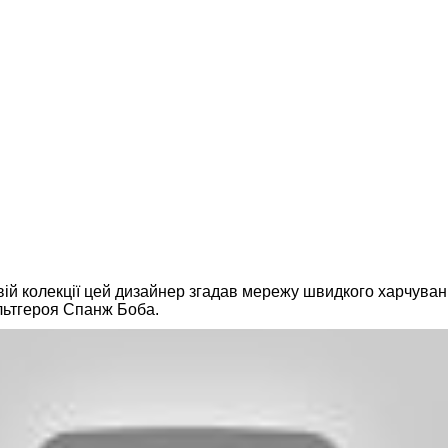
вій колекції цей дизайнер згадав мережу швидкого харчува
льтгероя Спанж Боба.