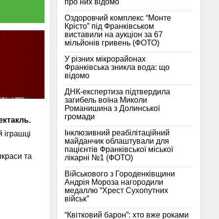
про них відомо
Оздоровчий комплекс “Монте
Крісто” під Франківськом
виставили на аукціон за 67
мільйонів гривень (ФОТО)
У різних мікрорайонах
Франківська зникла вода: що
відомо
ДНК-експертиза підтвердила
загибель воїна Миколи
Романишина з Долинської
громади
ектакль.
Інклюзивний реабілітаційний
 іграшці
майданчик облаштували для
пацієнтів Франківської міської
икраси та
лікарні №1 (ФОТО)
Військового з Городенківщини
Андрія Мороза нагородили
медаллю “Хрест Сухопутних
військ”
“Квітковий барон”: хто вже роками