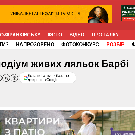
НО-ФРАНКІВСЬКУ
ФОТО
ВІДЕО
ПРО ГАЛКУ
ІТИ?
НАПРОЗОРЕНО
ФОТОКОНКУРС
РОЗБІР
подіум живих ляльок Барбі
Додати Галку як бажане
джерело в Google