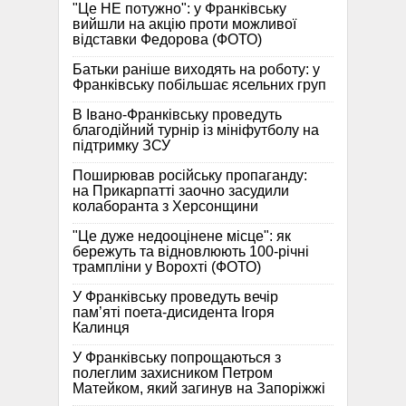
"Це НЕ потужно": у Франківську
вийшли на акцію проти можливої
відставки Федорова (ФОТО)
Батьки раніше виходять на роботу: у
Франківську побільшає ясельних груп
В Івано-Франківську проведуть
благодійний турнір із мініфутболу на
підтримку ЗСУ
Поширював російську пропаганду:
на Прикарпатті заочно засудили
колаборанта з Херсонщини
"Це дуже недооцінене місце": як
бережуть та відновлюють 100-річні
трампліни у Ворохті (ФОТО)
У Франківську проведуть вечір
пам’яті поета-дисидента Ігоря
Калинця
У Франківську попрощаються з
полеглим захисником Петром
Матейком, який загинув на Запоріжжі