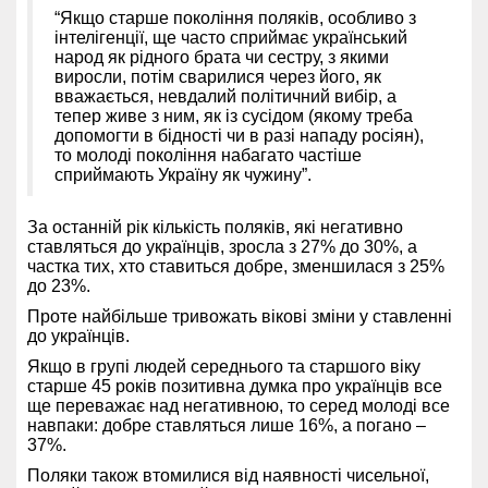
“Якщо старше покоління поляків, особливо з
інтелігенції, ще часто сприймає український
народ як рідного брата чи сестру, з якими
виросли, потім сварилися через його, як
вважається, невдалий політичний вибір, а
тепер живе з ним, як із сусідом (якому треба
допомогти в бідності чи в разі нападу росіян),
то молоді покоління набагато частіше
сприймають Україну як чужину”.
За останній рік кількість поляків, які негативно
ставляться до українців, зросла з 27% до 30%, а
частка тих, хто ставиться добре, зменшилася з 25%
до 23%.
Проте найбільше тривожать вікові зміни у ставленні
до українців.
Якщо в групі людей середнього та старшого віку
старше 45 років позитивна думка про українців все
ще переважає над негативною, то серед молоді все
навпаки: добре ставляться лише 16%, а погано –
37%.
Поляки також втомилися від наявності чисельної,