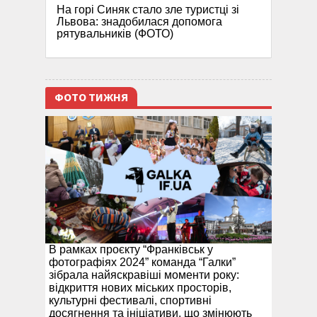
На горі Синяк стало зле туристці зі
Львова: знадобилася допомога
рятувальників (ФОТО)
ФОТО ТИЖНЯ
В рамках проєкту “Франківськ у
фотографіях 2024” команда “Галки”
зібрала найяскравіші моменти року:
відкриття нових міських просторів,
культурні фестивалі, спортивні
досягнення та ініціативи, що змінюють