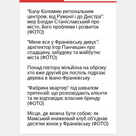
“Бачу Коломию регіональним
центром, від Румунії і до Дністра”:
мер Богдан Станіславський про
місто, його проблеми і розвиток
(ФОТО)
“Мене все у Франківську дивує”:
архітектор Ігор Панчишин про
спадщину, забудову та майбутнє
міста (ФОТО)
Понад півтора мільйона на обрізку:
хто вже другий рік поспіль підрізає
дерева в Івано-Франківську
“Фабрика квартир” під шквалом
претензій: що розповідають клієнти
та як відповідає власник бренду
(ФОТО)
Місце, де можна бути собою: як
Мамський книжковий клуб об’єднав
десятки жінок у Франківську (ФОТО)