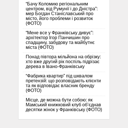
“Бачу Коломию регіональним
центром, від Румунії і до Дністра”:
мер Богдан Станіславський про
місто, його проблеми і розвиток
(ФОТО)
“Мене все у Франківську дивує”:
архітектор Ігор Панчишин про
спадщину, забудову та майбутнє
міста (ФОТО)
Понад півтора мільйона на обрізку:
хто вже другий рік поспіль підрізає
дерева в Івано-Франківську
“Фабрика квартир” під шквалом
претензій: що розповідають клієнти
та як відповідає власник бренду
(ФОТО)
Місце, де можна бути собою: як
Мамський книжковий клуб об’єднав
десятки жінок у Франківську (ФОТО)