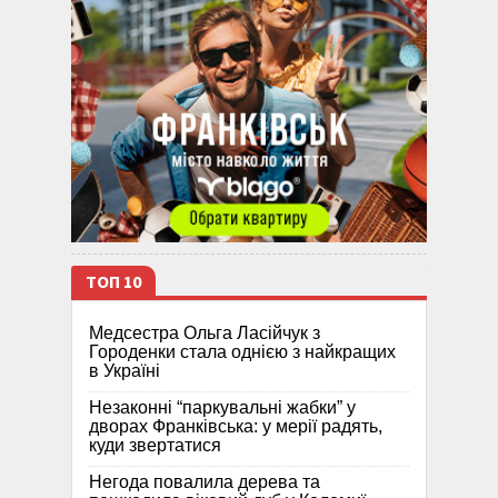
ТОП 10
Медсестра Ольга Ласійчук з
Городенки стала однією з найкращих
в Україні
Незаконні “паркувальні жабки” у
дворах Франківська: у мерії радять,
куди звертатися
Негода повалила дерева та