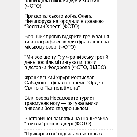
пошкодила віковий дуб у Коломиї
(ФОТО)
Прикарпатського воїна Олега
Ничипорука нагородили відзнакою
“Золотий Хрест” (ФОТО)
Берінчик провів відкрите тренування
та автограф-сесію для франківців на
міському озері (ФОТО)
"Ми все ще тут": у Франківську третій
день поспіль мітингували проти
відставки Федорова (ФОТО, ВІДЕО)
Франківський хірург Ростислав
Сабадош – фіналіст премії “Орден
Святого Пантелеймона”
Біля озера Несамовите турист
травмував ногу — рятувальники
вивезли його квадроциклом
З історичної памʼятки на Шашкевича
“зникли” рожеві двері (ФОТО)
“Прикарпаття” підписало чотирьох