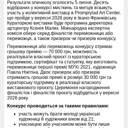
Результати опенколу оголосять 5 липня. Десять
відібраних у конкурсі мисткинь та митців візьмуть
участь у колективній виставці в Promprylad Art Center,
що пройде у вересні 2026 року в Івано-Франківську.
Кураторкою виставки буде програмна директорка
артцентру Ксенія Малих. Міжнародна експертна
комісія обере серед фіналістів переможницю або
переможця, а також призерок чи призерів конкурсу.
Переможниця або переможець конкурсу отримає
грошову премію — 70 000 грн, можливість
реалізувати власний проєкт із кураторською
підтримкою, сертифікат та статуетку, яку виготовить
переможниця першої премії МУХі 2021, художниця
Павла Нікітіна
.
Двоє призерок або призерів
отримають грошові премії в розмірі 30 000 грн та
кураторську підтримку в реалізації власного
виставкового проєкту. Церемонія нагородження
фіналісток і фіналістів проєкту відбудеться у вересні
2026 року.
Конкурс проводиться за такими правилами:
участь можуть брати молоді українські
художниці й художники віком від 21;
учасницею або учасником може бути лише