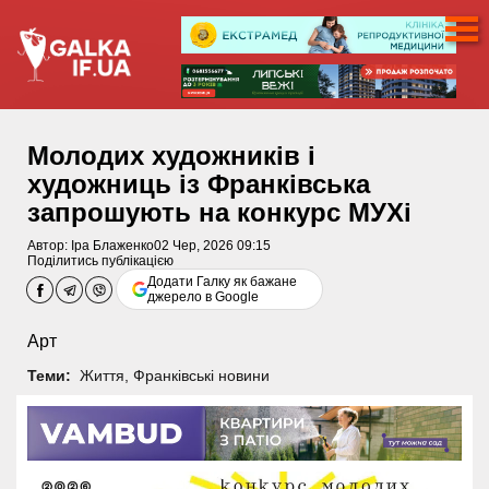
Молодих художників і
художниць із Франківська
запрошують на конкурс МУХі
Автор:
Іра Блаженко
02 Чер, 2026 09:15
Поділитись публікацією
Додати Галку як бажане
джерело в Google
Арт
Теми:
Життя
,
Франківські новини