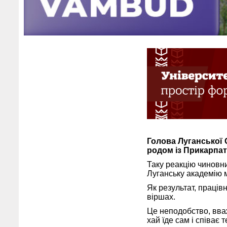
Голова Луганської 
родом із Прикарпатт
Таку реакцію чиновни
Луганську академію м
Як результат, праців
віршах.
Це неподобство, вваж
хай їде сам і співає 