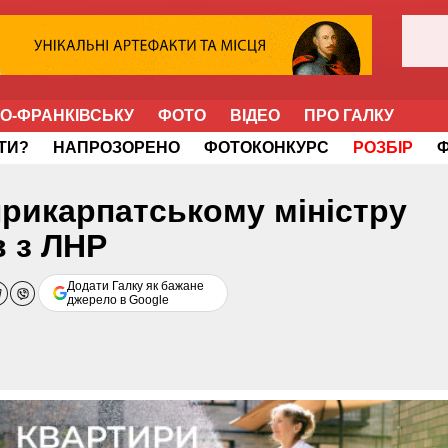
НО-ФРАНКІВСЬКУ
ФОТО
ВІДЕО
ПРО ГАЛКУ
ІТИ?
НАПРОЗОРЕНО
ФОТОКОНКУРС
РОЗБІР
рикарпатському міністру
в з ЛНР
Додати Галку як бажане
джерело в Google