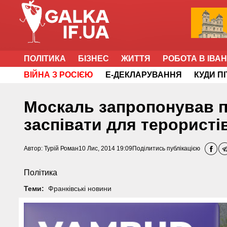
ПОЛІТИКА
БІЗНЕС
ЖИТТЯ
РОБОТА В ІВА
ВІЙНА З РОСІЄЮ
Е-ДЕКЛАРУВАННЯ
КУДИ П
Москаль запропонував п
заспівати для терористі
Автор:
Турій Роман
10 Лис, 2014 19:09
Поділитись публікацією
Політика
Теми:
Франківські новини