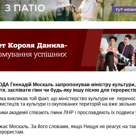
ОДА Геннадій Москаль запропонував міністру культури,
я, заспівати гімн чи будь-яку іншу пісню для терористів
ка викликав той факт, що міністерство культури не перенос
истецтв та культури із окупованих територій на вже звільнен
ники академії співають гімни ЛНР і прославдяють їх подвиги 
ає Москаль. За його словами, якщо Нищук не реагує на такі
терористам.