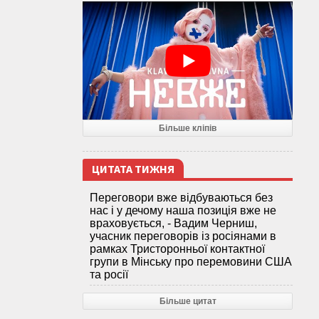
Більше кліпів
ЦИТАТА ТИЖНЯ
Переговори вже відбуваються без
нас і у дечому наша позиція вже не
враховується, - Вадим Черниш,
учасник переговорів із росіянами в
рамках Тристоронньої контактної
групи в Мінську про перемовини США
та росії
Більше цитат