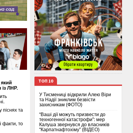
ТОП 10
 який
 із ЛНР.
У Тисмениці відкрили Алею Віри
ить
та Надії зниклим безвісти
і.
захисникам (ФОТО)
у піснях та
“Ваші дії можуть призвести до
техногенної катастрофи”: мер
 факти, то
Калуша звернувся до власників
“Карпатнафтохіму” (ВІДЕО)