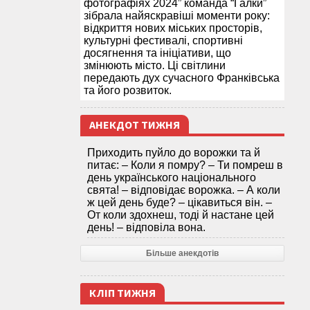
фотографіях 2024” команда “Галки”
зібрала найяскравіші моменти року:
відкриття нових міських просторів,
культурні фестивалі, спортивні
досягнення та ініціативи, що
змінюють місто. Ці світлини
передають дух сучасного Франківська
та його розвиток.
АНЕКДОТ ТИЖНЯ
Приходить пуйло до ворожки та й
питає: – Коли я помру? – Ти помреш в
день українського національного
свята! – відповідає ворожка. – А коли
ж цей день буде? – цікавиться він. –
От коли здохнеш, тоді й настане цей
день! – відповіла вона.
Більше анекдотів
КЛІП ТИЖНЯ