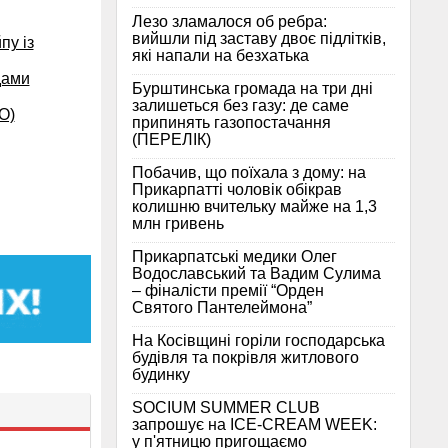
Лезо зламалося об ребра:
вийшли під заставу двоє підлітків,
пу із
які напали на безхатька
дами
Бурштинська громада на три дні
залишеться без газу: де саме
О)
припинять газопостачання
(ПЕРЕЛІК)
Побачив, що поїхала з дому: на
Прикарпатті чоловік обікрав
колишню вчительку майже на 1,3
млн гривень
Прикарпатські медики Олег
Водославський та Вадим Сулима
– фіналісти премії “Орден
Святого Пантелеймона”
На Косівщині горіли господарська
будівля та покрівля житлового
будинку
SOCIUM SUMMER CLUB
запрошує на ICE-CREAM WEEK:
у п'ятницю пригощаємо