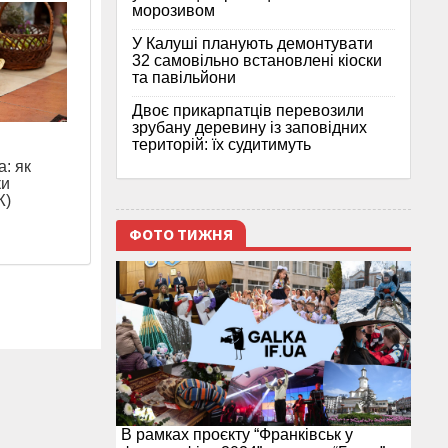
морозивом
У Калуші планують демонтувати
32 самовільно встановлені кіоски
та павільйони
Двоє прикарпатців перевозили
зрубану деревину із заповідних
територій: їх судитимуть
: як
ки
Ж)
ФОТО ТИЖНЯ
В рамках проєкту “Франківськ у