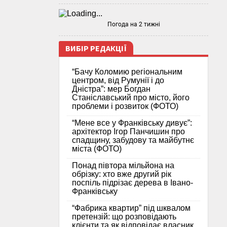
Погода на 2 тижні
ВИБІР РЕДАКЦІЇ
“Бачу Коломию регіональним
центром, від Румунії і до
Дністра”: мер Богдан
Станіславський про місто, його
проблеми і розвиток (ФОТО)
“Мене все у Франківську дивує”:
архітектор Ігор Панчишин про
спадщину, забудову та майбутнє
міста (ФОТО)
Понад півтора мільйона на
обрізку: хто вже другий рік
поспіль підрізає дерева в Івано-
Франківську
“Фабрика квартир” під шквалом
претензій: що розповідають
клієнти та як відповідає власник