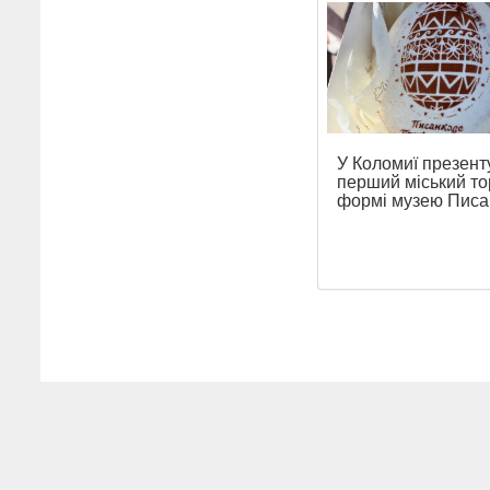
У Коломиї презент
перший міський то
формі музею Писа