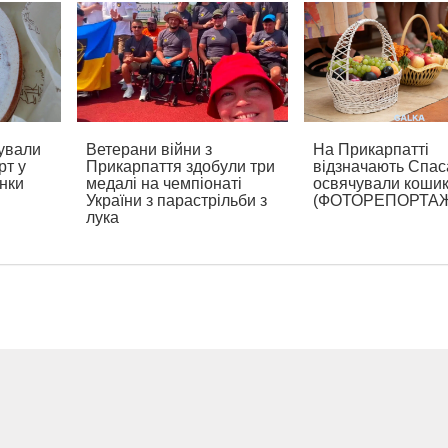
ували
Ветерани війни з
На Прикарпатті
рт у
Прикарпаття здобули три
відзначають Спаса
нки
медалі на чемпіонаті
освячували коши
України з парастрільби з
(ФОТОРЕПОРТА
лука