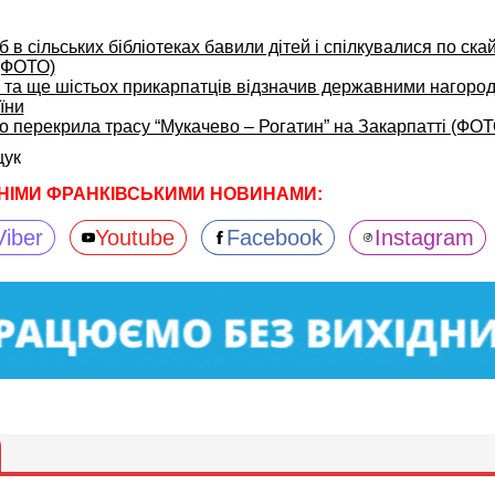
 в сільських бібліотеках бавили дітей і спілкувалися по скай
(ФОТО)
 та ще шістьох прикарпатців відзначив державними нагоро
їни
о перекрила трасу “Мукачево – Рогатин” на Закарпатті (ФОТ
ук
НІМИ ФРАНКІВСЬКИМИ НОВИНАМИ:
Viber
Youtube
Facebook
Instagram