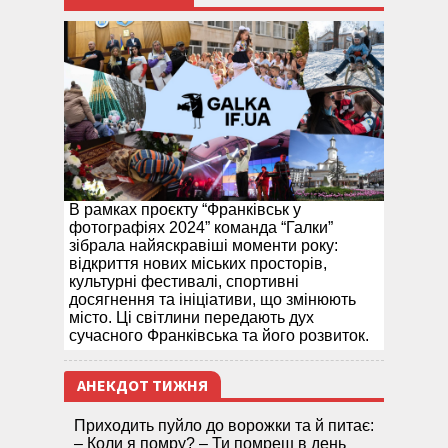
В рамках проєкту “Франківськ у
фотографіях 2024” команда “Галки”
зібрала найяскравіші моменти року:
відкриття нових міських просторів,
культурні фестивалі, спортивні
досягнення та ініціативи, що змінюють
місто. Ці світлини передають дух
сучасного Франківська та його розвиток.
АНЕКДОТ ТИЖНЯ
Приходить пуйло до ворожки та й питає:
– Коли я помру? – Ти помреш в день