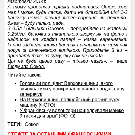
заготовки 2014р.
А тому пропоную трішки поділитись. Отож, хто
має і може, будь ласка, дати на благодійні цілі 1-2
баночку немає різниці якого варення чи повидло-
джем – буду тільки рада.
З 0.5л і більших баночок – переробляю на маленькі
0.250гр. баночки з тканинкою зверху як на фото і
надписом на крафт папері – назва вареннячка.
Гарно зав’язую нитка-бантик і ставимо на ярмарок
поруч зі смачнезною випічкою. Приходьте й ви –
придбати таке за суму, яку вам не шкода.
Цін не буде цього разу – тільки назви»,
–
пише
Людмила Сокол.
Читайте також:
Головний поліціянт Верховинщини, якого
звинуватили у прикриванні п’яного водія, вину
заперечує
На Верховинщині поліцейський розбив чужу
машину (ФОТО)
У Франківську волонтери нащедрували майже
9 тисяч для армії (ФОТО)
ТЕГИ:
Сокол
СТЕЖТЕ ЗА ОСТАННІМИ ФРАНКІВСЬКИМИ