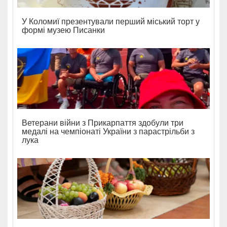
У Коломиї презентували перший міський торт у
формі музею Писанки
Ветерани війни з Прикарпаття здобули три
медалі на чемпіонаті України з парастрільби з
лука