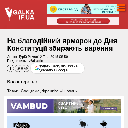
На благодійний ярмарок до Дня
Конституції збирають варення
Автор:
Турій Роман
12 Тра, 2015 08:50
Поділитись публікацією
Додати Галку як бажане
джерело в Google
Волонтерство
Теми:
Спецтема
,
Франківські новини