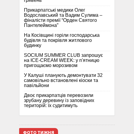
гривень
Прикарпатські медики Олег
Водославський та Вадим Сулима –
фіналісти премії “Орден Святого
Пантелеймона”
На Косівщині горіли господарська
будівля та покрівля житлового
будинку
SOCIUM SUMMER CLUB запрошує
на ICE-CREAM WEEK: у п'ятницю
пригощаємо морозивом
У Калуші планують демонтувати 32
самовільно встановлені кіоски та
павільйони
Двоє прикарпатців перевозили
зрубану деревину із заповідних
територій: їх судитимуть
ФОТО ТИЖНЯ