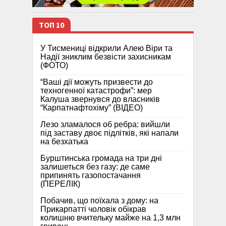
ТОП 10
У Тисмениці відкрили Алею Віри та
Надії зниклим безвісти захисникам
(ФОТО)
“Ваші дії можуть призвести до
техногенної катастрофи”: мер
Калуша звернувся до власників
“Карпатнафтохіму” (ВІДЕО)
Лезо зламалося об ребра: вийшли
під заставу двоє підлітків, які напали
на безхатька
Бурштинська громада на три дні
залишеться без газу: де саме
припинять газопостачання
(ПЕРЕЛІК)
Побачив, що поїхала з дому: на
Прикарпатті чоловік обікрав
колишню вчительку майже на 1,3 млн