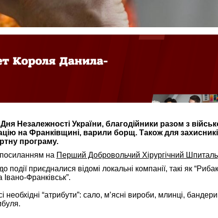
 Дня Незалежності України, благодійники разом з військ
ацію на Франківщині,
варили борщ. Також для захисник
ертну програму.
 посиланням на
Перший Добровольчий Хірургічний Шпиталь
до події приєдналися відомі локальні компанії, такі як “Рибак
а Івано-Франківськ”.
і необхідні “атрибути”: сало, м’ясні вироби, млинці, бандери
цибуля.