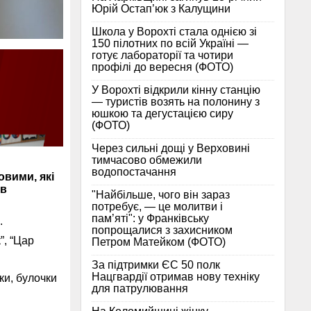
Юрій Остап’юк з Калущини
Школа у Ворохті стала однією зі
150 пілотних по всій Україні —
готує лабораторії та чотири
профілі до вересня (ФОТО)
У Ворохті відкрили кінну станцію
— туристів возять на полонину з
юшкою та дегустацією сиру
(ФОТО)
Через сильні дощі у Верховині
тимчасово обмежили
водопостачання
овими, які
ів
"Найбільше, чого він зараз
потребує, — це молитви і
пам’яті": у Франківську
.
попрощалися з захисником
”, “Цар
Петром Матейком (ФОТО)
За підтримки ЄС 50 полк
Нацгвардії отримав нову техніку
ки, булочки
для патрулювання