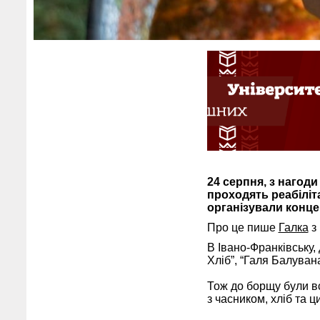
24 серпня, з нагоди
проходять реабіліт
організували конц
Про це пише
Галка
з
В Івано-Франківську, 
Хліб”, “Галя Балуван
Тож до борщу були вс
з часником, хліб та 