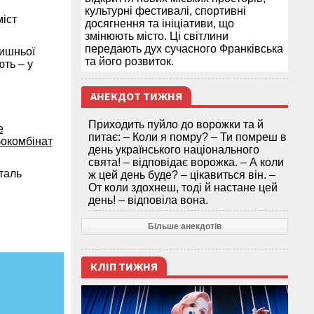
культурні фестивалі, спортивні
іст
досягнення та ініціативи, що
змінюють місто. Ці світлини
передають дух сучасного Франківська
лишньої
та його розвиток.
ють – у
АНЕКДОТ ТИЖНЯ
Приходить пуйло до ворожки та й
е
питає: – Коли я помру? – Ти помреш в
бокомбінат
день українського національного
свята! – відповідає ворожка. – А коли
таль
ж цей день буде? – цікавиться він. –
От коли здохнеш, тоді й настане цей
день! – відповіла вона.
Більше анекдотів
КЛІП ТИЖНЯ