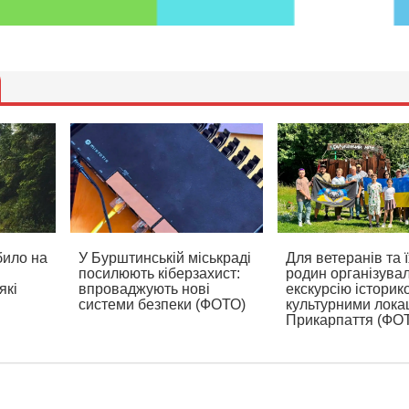
било на
У Бурштинській міськраді
Для ветеранів та ї
посилюють кіберзахист:
родин організува
які
впроваджують нові
екскурсію історик
системи безпеки (ФОТО)
культурними лока
Прикарпаття (ФО