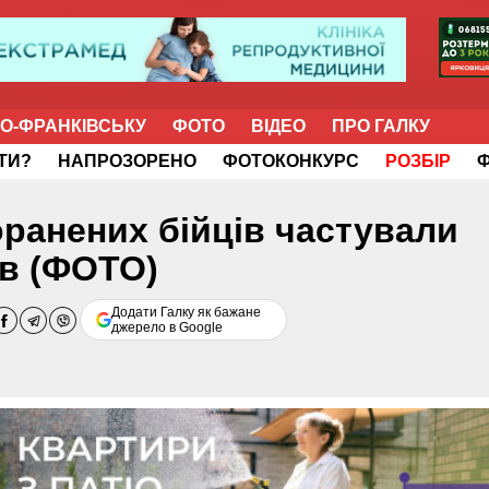
НО-ФРАНКІВСЬКУ
ФОТО
ВІДЕО
ПРО ГАЛКУ
ІТИ?
НАПРОЗОРЕНО
ФОТОКОНКУРС
РОЗБІР
оранених бійців частували
ів (ФОТО)
Додати Галку як бажане
джерело в Google