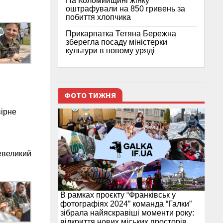
На Коломийщині жінку
оштрафували на 850 гривень за
побиття хлопчика
Прикарпатка Тетяна Бережна
зберегла посаду міністерки
культури в новому уряді
ФОТО ТИЖНЯ
вірне
невеликий
В рамках проєкту “Франківськ у
фотографіях 2024” команда “Галки”
зібрала найяскравіші моменти року:
відкриття нових міських просторів,