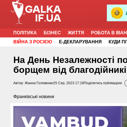
ПОЛІТИКА
БІЗНЕС
ЖИТТЯ
РОБОТА В ІВА
ВІЙНА З РОСІЄЮ
Е-ДЕКЛАРУВАННЯ
КУДИ П
На День Незалежності п
борщем від благодійник
Автор:
Жанна Головенко
25 Сер, 2023 17:18
Поділитись публікацією
Франківські новини