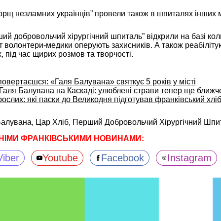
орщ незламних українців” провели також в шпиталях інших м
ший добровольчий хірургічний шпиталь” відкрили на базі ко
Тут волонтери-медики оперують захисників. А також реабіліту
х, під час щирих розмов та творчості.
повертаєшся: «Галя Балувана» святкує 5 років у місті
Галя Балувана на Каскаді: улюблені страви тепер ще ближч
рослих: які паски до Великодня підготував франківський хлі
Балувана,
Цар Хліб,
Перший Добровольчий Хірургічний Шпи
НІМИ ФРАНКІВСЬКИМИ НОВИНАМИ:
Viber
Youtube
Facebook
Instagram