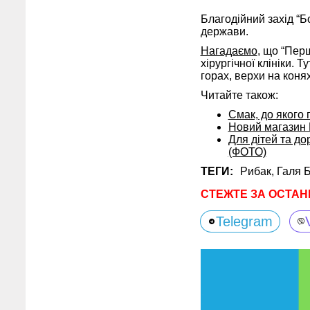
Благодійний захід “Б
держави.
Нагадаємо
, що “Пер
хірургічної клініки. 
горах, верхи на коня
Читайте також:
Смак, до якого 
Новий магазин 
Для дітей та до
(ФОТО)
ТЕГИ:
Рибак,
Галя 
СТЕЖТЕ ЗА ОСТАН
Telegram