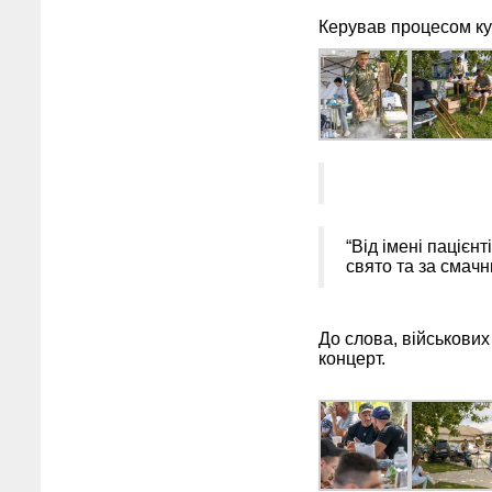
Керував процесом ку
“Від імені паціє
свято та за смачн
До слова, військових 
концерт.