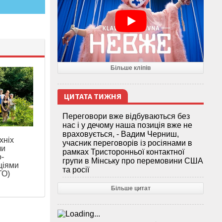
Більше кліпів
ЦИТАТА ТИЖНЯ
Переговори вже відбуваються без
нас і у дечому наша позиція вже не
враховується, - Вадим Черниш,
хніх
учасник переговорів із росіянами в
ли
рамках Тристоронньої контактної
о-
групи в Мінську про перемовини США
ціями
та росії
ТО)
Більше цитат