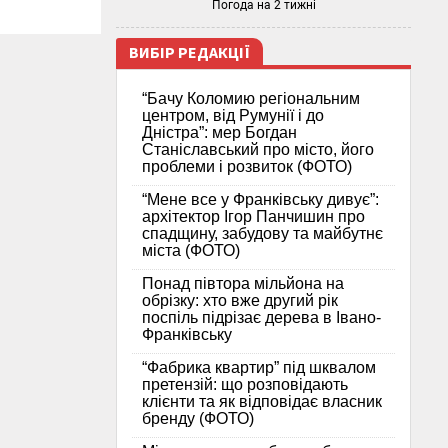
Погода на 2 тижні
ВИБІР РЕДАКЦІЇ
“Бачу Коломию регіональним
центром, від Румунії і до
Дністра”: мер Богдан
Станіславський про місто, його
проблеми і розвиток (ФОТО)
“Мене все у Франківську дивує”:
архітектор Ігор Панчишин про
спадщину, забудову та майбутнє
міста (ФОТО)
Понад півтора мільйона на
обрізку: хто вже другий рік
поспіль підрізає дерева в Івано-
Франківську
“Фабрика квартир” під шквалом
претензій: що розповідають
клієнти та як відповідає власник
бренду (ФОТО)