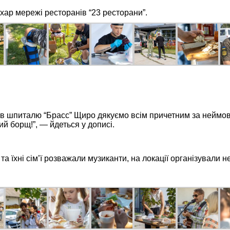
хар мережі ресторанів “23 ресторани”.
нтів шпиталю “Брасс” Щиро дякуємо всім причетним за неймо
ий борщ!”, — йдеться у дописі.
та їхні сім’ї розважали музиканти, на локації організували 