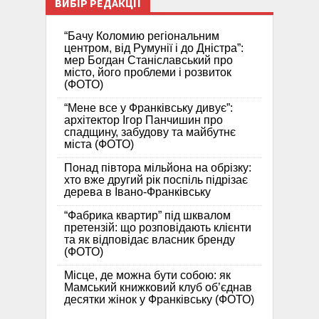
ВИБІР РЕДАКЦІЇ
“Бачу Коломию регіональним
центром, від Румунії і до Дністра”:
мер Богдан Станіславський про
місто, його проблеми і розвиток
(ФОТО)
“Мене все у Франківську дивує”:
архітектор Ігор Панчишин про
спадщину, забудову та майбутнє
міста (ФОТО)
Понад півтора мільйона на обрізку:
хто вже другий рік поспіль підрізає
дерева в Івано-Франківську
“Фабрика квартир” під шквалом
претензій: що розповідають клієнти
та як відповідає власник бренду
(ФОТО)
Місце, де можна бути собою: як
Мамський книжковий клуб об’єднав
десятки жінок у Франківську (ФОТО)