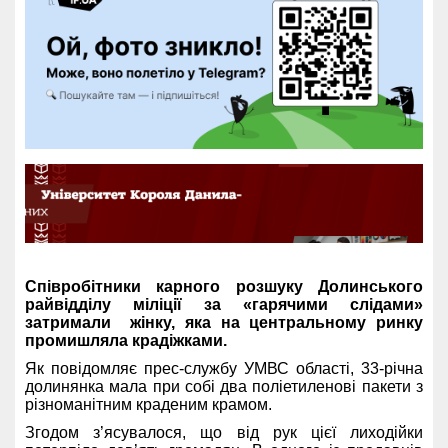
Співробітники карного розшуку Долинського
райвідділу міліції за «гарячими слідами»
затримали жінку, яка на центральному ринку
промишляла крадіжками.
Як повідомляє прес-службу УМВС області, 33-річна
долинянка мала при собі два поліетиленові пакети з
різноманітним краденим крамом.
Згодом з’ясувалося, що від рук цієї лиходійки