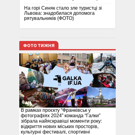
На горі Синяк стало зле туристці зі
Львова: знадобилася допомога
рятувальників (ФОТО)
ФОТО ТИЖНЯ
В рамках проєкту “Франківськ у
фотографіях 2024” команда “Галки”
зібрала найяскравіші моменти року:
відкриття нових міських просторів,
культурні фестивалі, спортивні