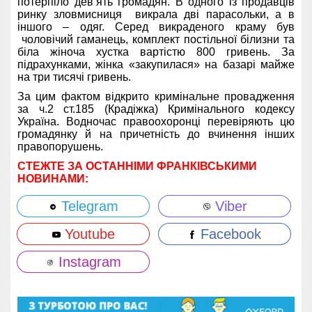
потерпіло дев’ять громадян. В одного із продавців
ринку зловмисниця викрала дві парасольки, а в
іншого – одяг. Серед викраденого краму був
чоловічий гаманець, комплект постільної білизни та
біла жіноча хустка вартістю 800 гривень. За
підрахунками, жінка «закупилася» на базарі майже
на три тисячі гривень.
За цим фактом відкрито кримінальне провадження
за ч.2 ст.185 (Крадіжка) Кримінального кодексу
Україна. Водночас правоохоронці перевіряють цю
громадянку й на причетність до вчинення інших
правопорушень.
СТЕЖТЕ ЗА ОСТАННІМИ ФРАНКІВСЬКИМИ
НОВИНАМИ:
Telegram
Viber
Youtube
Facebook
Instagram