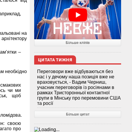
сталося від
априклад,
мальовані на
архітектору
Більше кліпів
ам’ятки –
ЦИТАТА ТИЖНЯ
ам необхідно
Переговори вже відбуваються без
нас і у дечому наша позиція вже не
враховується, - Вадим Черниш,
 смакових
учасник переговорів із росіянами в
ось чи ми
рамках Тристоронньої контактної
ськ, щоб
групи в Мінську про перемовини США
та росії
Більше цитат
оломідова.
ин: своєю
багато про