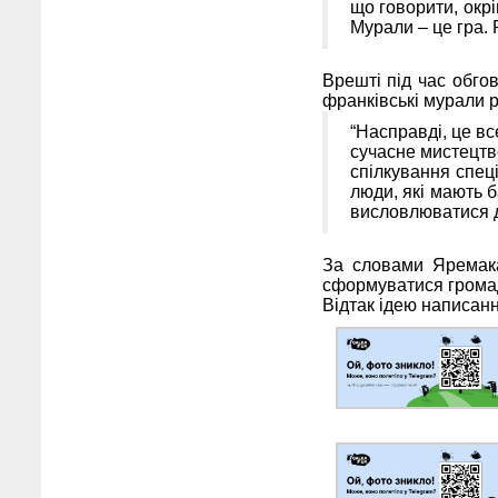
що говорити, окр
Мурали – це гра. 
Врешті під час обг
франківські мурали р
“Насправді, це вс
сучасне мистецтв
спілкування спец
люди, які мають 
висловлюватися до
За словами Яремака
сформуватися громад
Відтак ідею написанн