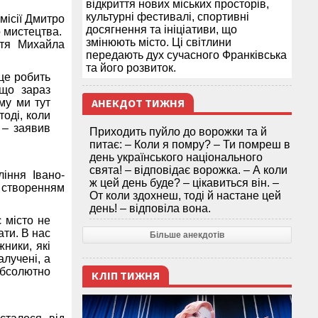
відкриття нових міських просторів,
культурні фестивалі, спортивні
місії Дмитро
досягнення та ініціативи, що
о мистецтва.
змінюють місто. Ці світлини
ття Михайла
передають дух сучасного Франківська
та його розвиток.
 це робить
кщо зараз
АНЕКДОТ ТИЖНЯ
му ми тут
тоді, коли
 – заявив
Приходить пуйло до ворожки та й
питає: – Коли я помру? – Ти помреш в
день українського національного
свята! – відповідає ворожка. – А коли
іння Івано-
ж цей день буде? – цікавиться він. –
 створенням
От коли здохнеш, тоді й настане цей
день! – відповіла вона.
 місто не
ати. В нас
Більше анекдотів
ники, які
алучені, а
 абсолютно
КЛІП ТИЖНЯ