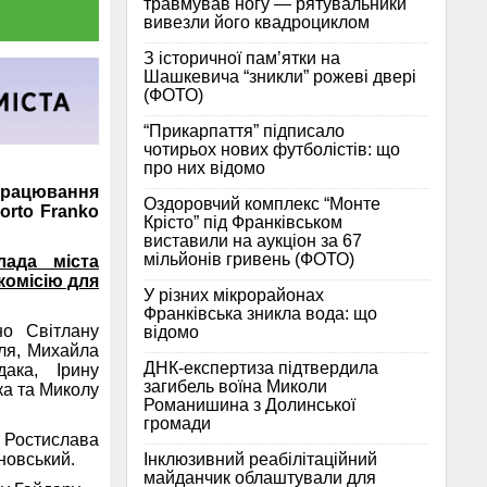
травмував ногу — рятувальники
вивезли його квадроциклом
З історичної памʼятки на
Шашкевича “зникли” рожеві двері
(ФОТО)
“Прикарпаття” підписало
чотирьох нових футболістів: що
про них відомо
працювання
Оздоровчий комплекс “Монте
orto Franko
Крісто” під Франківськом
виставили на аукціон за 67
мільйонів гривень (ФОТО)
лада міста
комісію для
У різних мікрорайонах
Франківська зникла вода: що
но Світлану
відомо
аля, Михайла
ДНК-експертиза підтвердила
дака, Ірину
загибель воїна Миколи
ка та Миколу
Романишина з Долинської
громади
, Ростислава
Інклюзивний реабілітаційний
новський.
майданчик облаштували для