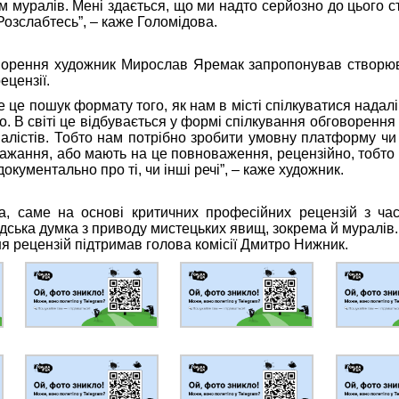
ім муралів. Мені здається, що ми надто серйозно до цього 
Розслабтесь”, – каже Голомідова.
оворення художник Мирослав Яремак запропонував створюв
ецензії.
е це пошук формату того, як нам в місті спілкуватися надал
о. В світі це відбувається у формі спілкування обговоренн
іалістів. Тобто нам потрібно зробити умовну платформу чи 
бажання, або мають на це повноваження, рецензійно, тобто 
кументально про ті, чи інші речі”, – каже художник.
, саме на основі критичних професійних рецензій з ча
ська думка з приводу мистецьких явищ, зокрема й муралів.
я рецензій підтримав голова комісії Дмитро Нижник.