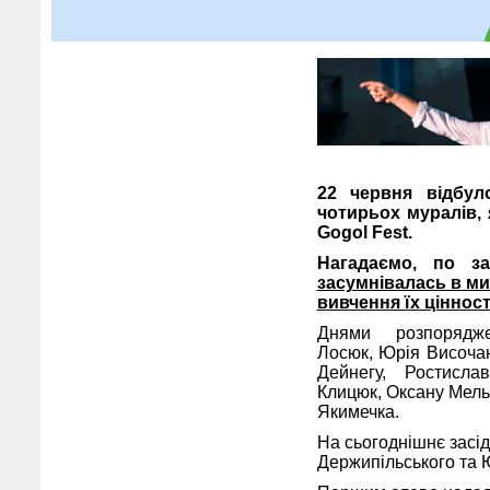
22 червня відбул
чотирьох муралів, я
Gogol Fest.
Нагадаємо, по з
засумнівалась в ми
вивчення їх цінност
Днями розпоряджен
Лосюк, Юрія Височан
Дейнегу, Ростисла
Клицюк, Оксану Мель
Якимечка.
На сьогоднішнє засід
Держипільського та 