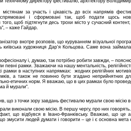
 технічному директору фестивалю, архітектору Володимир
 містянам за участь і цікавість до всіх напрямів фести
спрямовані і сформовані так, щоб подати щось нове
 того, щоб підтягнути десь трохи місто у сучасний контент
”, – каже Гайдар.
ганізатор вкотре розповів, що куруванням візуальної прогр
ь київська художниця Дар’я Кольцова. Саме вона займала
рофесіоналу і, думаю, так потрібно робити завжди, – поясн
и певні рамки. Зважаючи на нашу ментальність, релігійність
кі рамки в наступних напрямках: жодних релігійних мотиві
ямків, а також не повинно бути згадано неприйнятних д
льно-етичних норм. Я вважаю, що в цих рамках було провед
ма й мурали”.
ив, що з точки зору завдань фестивалю мурали свою місію в
рали виконали свою місію. В першу чергу, про них говорять
 факт, що відбувся в Івано-Франківську. Вважаю, що це 
що змусити людей думати і говорити – це і є основна мета 