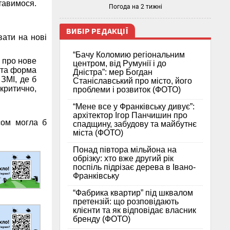
ставимося.
Погода на 2 тижні
ВИБІР РЕДАКЦІЇ
ати на нові
“Бачу Коломию регіональним
і про нове
центром, від Румунії і до
я та форма
Дністра”: мер Богдан
ЗМІ, де б
Станіславський про місто, його
критично,
проблеми і розвиток (ФОТО)
“Мене все у Франківську дивує”:
архітектор Ігор Панчишин про
сом могла б
спадщину, забудову та майбутнє
міста (ФОТО)
Понад півтора мільйона на
обрізку: хто вже другий рік
поспіль підрізає дерева в Івано-
Франківську
“Фабрика квартир” під шквалом
претензій: що розповідають
клієнти та як відповідає власник
бренду (ФОТО)