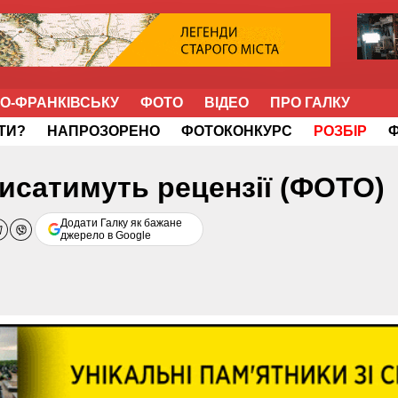
НО-ФРАНКІВСЬКУ
ФОТО
ВІДЕО
ПРО ГАЛКУ
ІТИ?
НАПРОЗОРЕНО
ФОТОКОНКУРС
РОЗБІР
исатимуть рецензії (ФОТО)
Додати Галку як бажане
джерело в Google