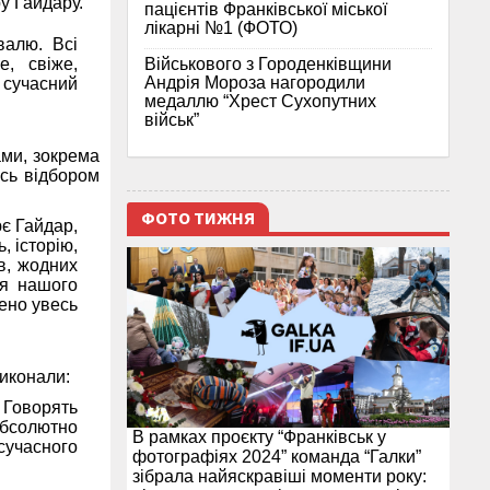
у Гайдару.
пацієнтів Франківської міської
лікарні №1 (ФОТО)
валю. Всі
Військового з Городенківщини
, свіже,
Андрія Мороза нагородили
, сучасний
медаллю “Хрест Сухопутних
військ”
ами, зокрема
сь відбором
ФОТО ТИЖНЯ
ює Гайдар,
, історію,
в, жодних
ля нашого
ено увесь
иконали:
. Говорять
абсолютно
В рамках проєкту “Франківськ у
сучасного
фотографіях 2024” команда “Галки”
зібрала найяскравіші моменти року: