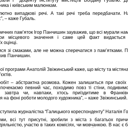
али і доценту інституту мистецтв Богдану Губалю. Ді
ника і київським малюнкам.
лютно випадкові речі. А такі речі треба передбачати. Н
”, – каже Губаль.
оричних пам’яток Ігор Панчишин зауважив, що всі мурали на
тури місцевого значення і саме цей факт видається 
 оцінці.
ся зі смаками, але не можна сперечатися з пам’ятками. П
ажив Панчишин.
ої програми Анатолій Звіжинський каже, що місту та містян
єктів.
робіт – абстрактна розмова. Кожен залишиться при своїх
 почекаємо певний час, походимо повз ті стіни, подивим
х завтра чи, навпаки, хтось приїздитиме в Франків
 на фоні роботи молодого художника”, – каже Звіжинський.
ступила журналістка “Галицького кореспонденту” Наталія Г
 ми, всі тут присутні, зробили з міста з багатьох прич
діяльністю, участю в таких комісіях, чи мовчанкою. В нас є 