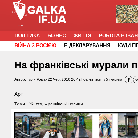
ПОЛІТИКА
БІЗНЕС
ЖИТТЯ
РОБОТА В ІВА
ВІЙНА З РОСІЄЮ
Е-ДЕКЛАРУВАННЯ
КУДИ П
На франківські мурали п
Автор:
Турій Роман
22 Чер, 2016 20:42
Поділитись публікацією
Арт
Теми:
Життя
,
Франківські новини