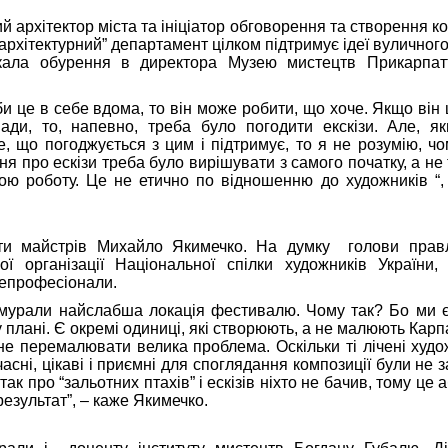
й архітектор міста та ініціатор обговорення та створення ко
архітектурний” департамент цілком підтримує ідеї вуличног
икала обурення в директора Музею мистецтв Прикарпа
би це в себе вдома, то він може робити, що хоче. Якщо він
мади, то, напевно, треба було погодити екскізи. Але, я
, що погоджується з цим і підтримує, то я не розумію, чо
я про ескізи треба було вирішувати з самого початку, а не 
ою роботу. Це не етично по відношенню до художників “,
ти майстрів Михайло Якимечко. На думку голови правл
ої організації Національної спілки художників України,
епрофесіонали.
 мурали найслабша локація фестивалю. Чому так? Бо ми є
 плані. Є окремі одиниці, які створюють, а не малюють Карп
не перемалювати велика проблема. Оскільки ті лічені худож
асні, цікаві і приємні для споглядання композиції були не з
ак про “зальотних птахів” і ескізів ніхто не бачив, тому це
езультат”, – каже Якимечко.