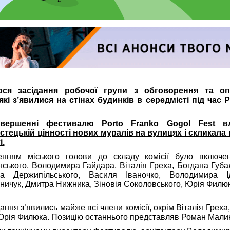
ося засідання робочої групи з обговорення та о
кі з’явилися на стінах будинків в середмісті під час P
авершенні
фестивалю Porto Franko Gogol Fest в
стецькій цінності нових муралів на вулицях і скликала 
і.
ням міського голови до складу комісії було включе
ського, Володимира Гайдара, Віталія Греха, Богдана Губ
ва Держипільського, Василя Іваночко, Володимира І
ничук, Дмитра Нижника, Зіновія Соколовського, Юрія Филю
ання з’явились майже всі члени комісії, окрім Віталія Греха
Юрія Филюка. Позицію останнього представляв Роман Мали