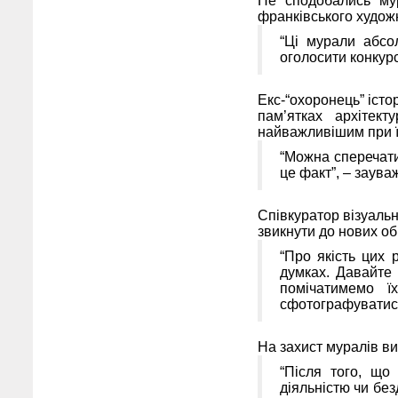
Не сподобались мур
франківського худож
“Ці мурали абсо
оголосити конкурс
Екс-“охоронець” іст
пам’ятках архітек
найважливішим при їх
“Можна сперечати
це факт”, – заув
Співкуратор візуальн
звикнути до нових об’
“Про якість цих 
думках. Давайте
помічатимемо ї
сфотографуватися
На захист муралів ви
“Після того, що
діяльністю чи без