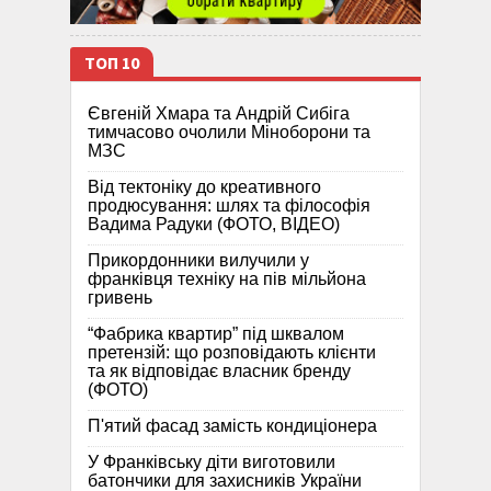
ТОП 10
Євгеній Хмара та Андрій Сибіга
тимчасово очолили Міноборони та
МЗС
Від тектоніку до креативного
продюсування: шлях та філософія
Вадима Радуки (ФОТО, ВІДЕО)
Прикордонники вилучили у
франківця техніку на пів мільйона
гривень
“Фабрика квартир” під шквалом
претензій: що розповідають клієнти
та як відповідає власник бренду
(ФОТО)
П'ятий фасад замість кондиціонера
У Франківську діти виготовили
батончики для захисників України