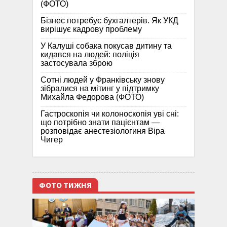
(ФОТО)
Бізнес потребує бухгалтерів. Як УКД
вирішує кадрову проблему
У Калуші собака покусав дитину та
кидався на людей: поліція
застосувала зброю
Сотні людей у Франківську знову
зібралися на мітинг у підтримку
Михайла Федорова (ФОТО)
Гастроскопія чи колоноскопія уві сні:
що потрібно знати пацієнтам —
розповідає анестезіологиня Віра
Чигер
ФОТО ТИЖНЯ