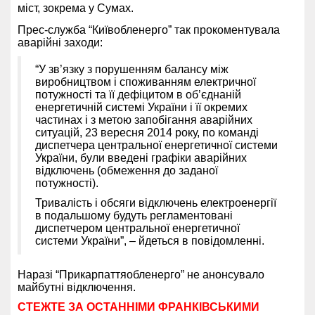
міст, зокрема у Сумах.
Прес-служба “Київобленерго” так прокоментувала
аварійні заходи:
“У зв’язку з порушенням балансу між
виробництвом і споживанням електричної
потужності та її дефіцитом в об’єднаній
енергетичній системі України і її окремих
частинах і з метою запобігання аварійних
ситуацій, 23 вересня 2014 року, по команді
диспетчера центральної енергетичної системи
України, були введені графіки аварійних
відключень (обмеження до заданої
потужності).
Тривалість і обсяги відключень електроенергії
в подальшому будуть регламентовані
диспетчером центральної енергетичної
системи України”, – йдеться в повідомленні.
Наразі “Прикарпаттяобленерго” не анонсувало
майбутні відключення.
СТЕЖТЕ ЗА ОСТАННІМИ ФРАНКІВСЬКИМИ