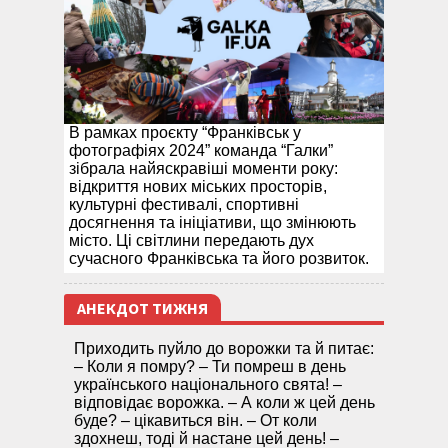
В рамках проєкту “Франківськ у
фотографіях 2024” команда “Галки”
зібрала найяскравіші моменти року:
відкриття нових міських просторів,
культурні фестивалі, спортивні
досягнення та ініціативи, що змінюють
місто. Ці світлини передають дух
сучасного Франківська та його розвиток.
АНЕКДОТ ТИЖНЯ
Приходить пуйло до ворожки та й питає:
– Коли я помру? – Ти помреш в день
українського національного свята! –
відповідає ворожка. – А коли ж цей день
буде? – цікавиться він. – От коли
здохнеш, тоді й настане цей день! –