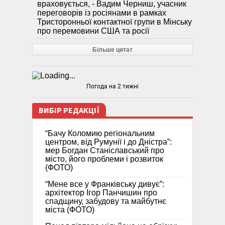
враховується, - Вадим Черниш, учасник
переговорів із росіянами в рамках
Тристоронньої контактної групи в Мінську
про перемовини США та росії
Більше цитат
Погода на 2 тижні
ВИБІР РЕДАКЦІЇ
“Бачу Коломию регіональним
центром, від Румунії і до Дністра”:
мер Богдан Станіславський про
місто, його проблеми і розвиток
(ФОТО)
“Мене все у Франківську дивує”:
архітектор Ігор Панчишин про
спадщину, забудову та майбутнє
міста (ФОТО)