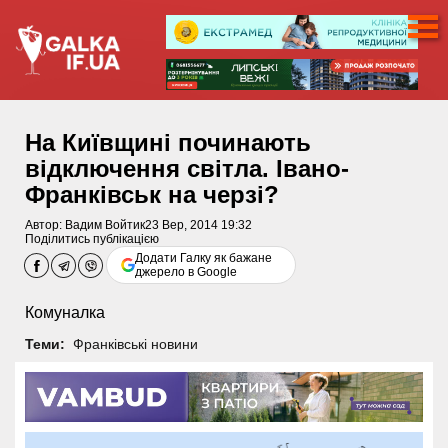
На Київщині починають
відключення світла. Івано-
Франківськ на черзі?
Автор:
Вадим Войтик
23 Вер, 2014 19:32
Поділитись публікацією
Додати Галку як бажане
джерело в Google
Комуналка
Теми:
Франківські новини