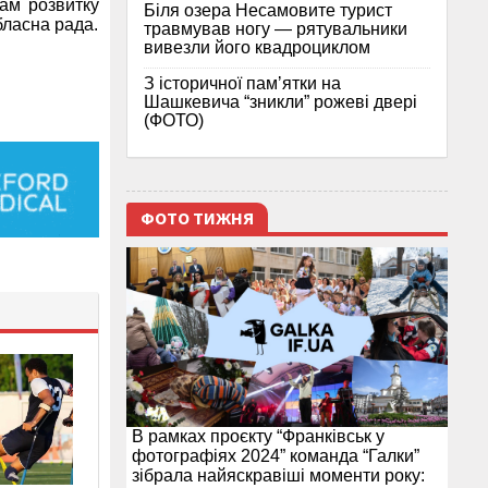
рам розвитку
Біля озера Несамовите турист
бласна рада.
травмував ногу — рятувальники
вивезли його квадроциклом
З історичної памʼятки на
Шашкевича “зникли” рожеві двері
(ФОТО)
ФОТО ТИЖНЯ
В рамках проєкту “Франківськ у
фотографіях 2024” команда “Галки”
зібрала найяскравіші моменти року: