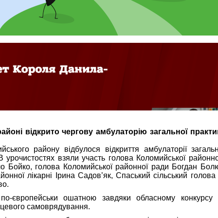
айоні відкрито чергову амбулаторію загальної практи
йського району відбулося відкриття амбулаторії загальн
В урочистостях взяли участь голова Коломийської районн
ло Бойко, голова Коломийської районної ради Богдан Бол
айонної лікарні Ірина Садов’як, Спаський сільський голов
во.
 по-європейськи ошатною завдяки обласному конкурсу 
сцевого самоврядування.