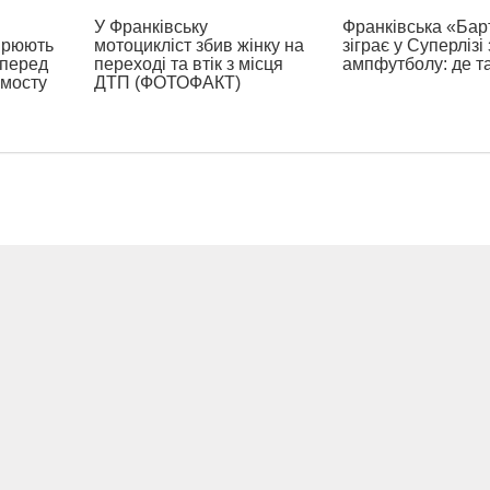
У Франківську
Франківська «Бар
ирюють
мотоцикліст збив жінку на
зіграє у Суперлізі 
 перед
переході та втік з місця
ампфутболу: де т
 мосту
ДТП (ФОТОФАКТ)