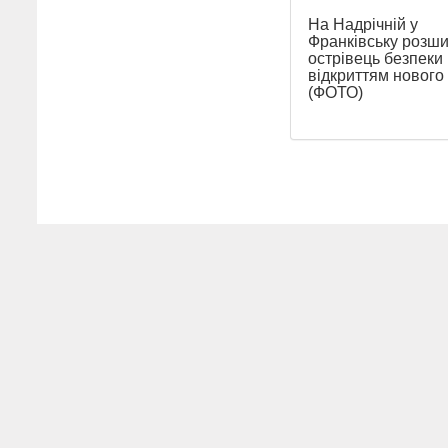
На Надрічній у
Франківську розш
острівець безпеки
відкриттям нового
(ФОТО)