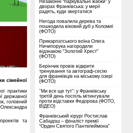
Незаконні “паркувальні жабки” у
дворах Франківська: у мерії
радять, куди звертатися
Негода повалила дерева та
пошкодила віковий дуб у Коломиї
(ФОТО)
Прикарпатського воїна Олега
Ничипорука нагородили
відзнакою “Золотий Хрест”
(ФОТО)
Берінчик провів відкрите
тренування та автограф-сесію
для франківців на міському озері
ки сімейної
(ФОТО)
"Ми все ще тут": у Франківську
ої практики
третій день поспіль мітингували
ої державної
проти відставки Федорова (ФОТО,
юк, головний
ВІДЕО)
а Олександра
Франківський хірург Ростислав
проектів та
Сабадош – фіналіст премії
“Орден Святого Пантелеймона”