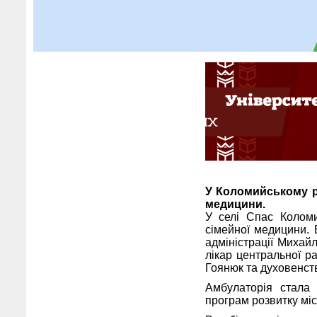
У Коломийському р
медицини.
У селі Спас Коломи
сімейної медицини. 
адміністрації Михай
лікар центральної р
Гоянюк та духовенст
Амбулаторія стала
програм розвитку мі