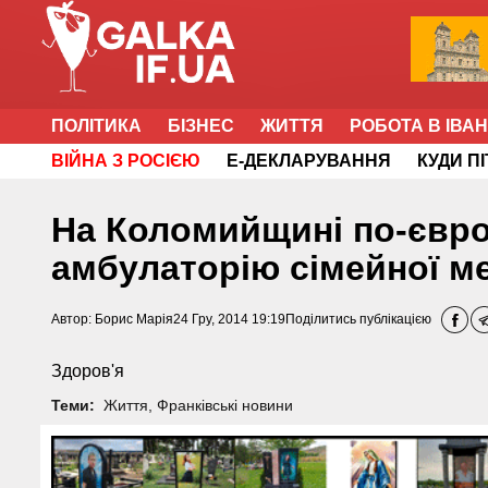
ПОЛІТИКА
БІЗНЕС
ЖИТТЯ
РОБОТА В ІВА
ВІЙНА З РОСІЄЮ
Е-ДЕКЛАРУВАННЯ
КУДИ П
На Коломийщині по-євр
амбулаторію сімейної м
Автор:
Борис Марія
24 Гру, 2014 19:19
Поділитись публікацією
Здоров'я
Теми:
Життя
,
Франківські новини