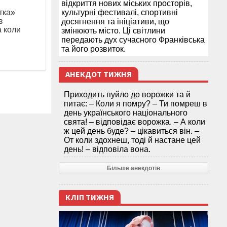
відкриття нових міських просторів,
тка»
культурні фестивалі, спортивні
з
досягнення та ініціативи, що
а коли
змінюють місто. Ці світлини
передають дух сучасного Франківська
та його розвиток.
АНЕКДОТ ТИЖНЯ
Приходить пуйло до ворожки та й
питає: – Коли я помру? – Ти помреш в
день українського національного
свята! – відповідає ворожка. – А коли
ж цей день буде? – цікавиться він. –
От коли здохнеш, тоді й настане цей
день! – відповіла вона.
Більше анекдотів
КЛІП ТИЖНЯ