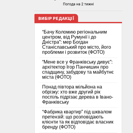
Погода на 2 тижні
ВИБІР РЕДАКЦІЇ
“Бачу Коломию регіональним
центром, від Румунії і до
Дністра”: мер Богдан
Станіславський про місто, його
проблеми і розвиток (ФОТО)
“Мене все у Франківську дивує”:
архітектор Ігор Панчишин про
спадщину, забудову та майбутнє
міста (ФОТО)
Понад півтора мільйона на
обрізку: хто вже другий рік
поспіль підрізає дерева в Івано-
Франківську
“Фабрика квартир” під шквалом
претензій: що розповідають
клієнти та як відповідає власник
бренду (ФОТО)