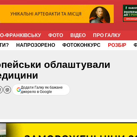
НО-ФРАНКІВСЬКУ
ФОТО
ВІДЕО
ПРО ГАЛКУ
ІТИ?
НАПРОЗОРЕНО
ФОТОКОНКУРС
РОЗБІР
опейськи облаштували
едицини
Додати Галку як бажане
джерело в Google