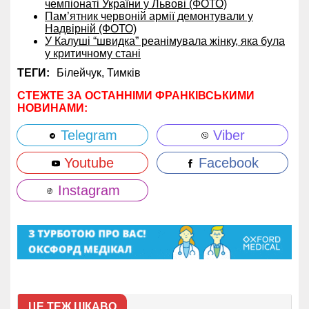
чемпіонаті України у Львові (ФОТО)
Пам’ятник червоній армії демонтували у
Надвірній (ФОТО)
У Калуші “швидка” реанімувала жінку, яка була
у критичному стані
ТЕГИ:
Білейчук,
Тимків
СТЕЖТЕ ЗА ОСТАННІМИ ФРАНКІВСЬКИМИ
НОВИНАМИ:
Telegram
Viber
Youtube
Facebook
Instagram
ЦЕ ТЕЖ ЦІКАВО