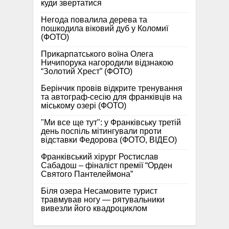
куди звертатися
Негода повалила дерева та
пошкодила віковий дуб у Коломиї
(ФОТО)
Прикарпатського воїна Олега
Ничипорука нагородили відзнакою
“Золотий Хрест” (ФОТО)
Берінчик провів відкрите тренування
та автограф-сесію для франківців на
міському озері (ФОТО)
"Ми все ще тут": у Франківську третій
день поспіль мітингували проти
відставки Федорова (ФОТО, ВІДЕО)
Франківський хірург Ростислав
Сабадош – фіналіст премії “Орден
Святого Пантелеймона”
Біля озера Несамовите турист
травмував ногу — рятувальники
вивезли його квадроциклом