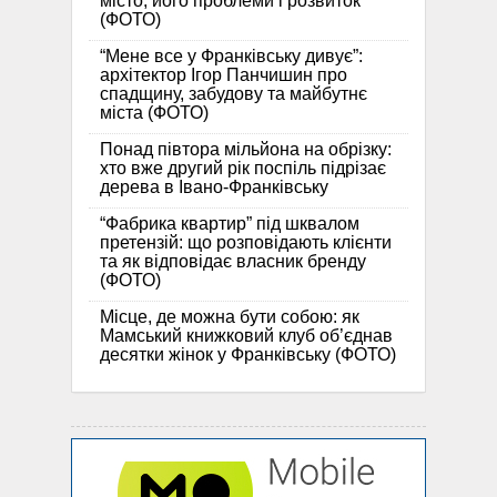
місто, його проблеми і розвиток
(ФОТО)
“Мене все у Франківську дивує”:
архітектор Ігор Панчишин про
спадщину, забудову та майбутнє
міста (ФОТО)
Понад півтора мільйона на обрізку:
хто вже другий рік поспіль підрізає
дерева в Івано-Франківську
“Фабрика квартир” під шквалом
претензій: що розповідають клієнти
та як відповідає власник бренду
(ФОТО)
Місце, де можна бути собою: як
Мамський книжковий клуб об’єднав
десятки жінок у Франківську (ФОТО)