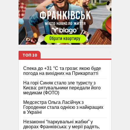
ТОП 10
Спека до +31 °C та грози: якою буде
погода на вихідних на Прикарпатті
На горі Синяк стало зле туристу з
Києва: рятувальники передали його
медикам (ФОТО)
Медсестра Ольга Ласійчук з
Городенки стала однією з найкращих
в Україні
Незаконні “паркувальні жабки” у
дворах Франківська: у мерії радять,