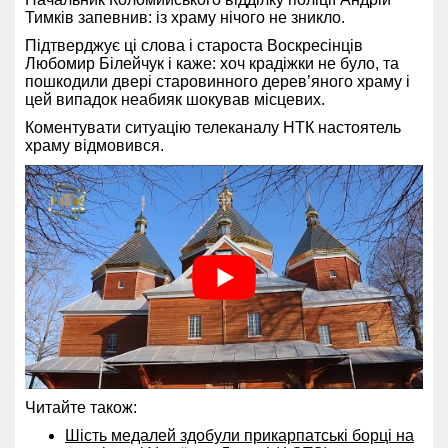
Тимків запевнив: із храму нічого не зникло.
Підтверджує ці слова і староста Воскресінців
Любомир Білейчук і каже: хоч крадіжки не було, та
пошкодили двері старовинного дерев’яного храму і
цей випадок неабияк шокував місцевих.
Коментувати ситуацію телеканалу НТК настоятель
храму відмовився.
Читайте також:
Шість медалей здобули прикарпатські борці на