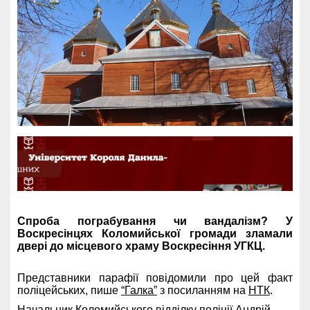
Спроба пограбування чи вандалізм? У
Воскресінцях Коломийської громади зламали
двері до місцевого храму Воскресіння УГКЦ.
Представники парафії повідомили про цей факт
поліцейських, пише
“Галка”
з посиланням на
НТК
.
Начальник Коломийського відділку поліції Андрій