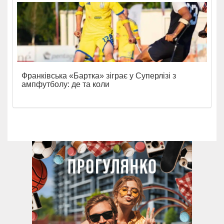
Франківська «Бартка» зіграє у Суперлізі з
ампфутболу: де та коли