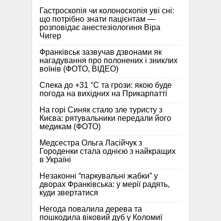
Гастроскопія чи колоноскопія уві сні:
що потрібно знати пацієнтам —
розповідає анестезіологиня Віра
Чигер
Франківськ зазвучав дзвонами як
нагадування про полонених і зниклих
воїнів (ФОТО, ВІДЕО)
Спека до +31 °C та грози: якою буде
погода на вихідних на Прикарпатті
На горі Синяк стало зле туристу з
Києва: рятувальники передали його
медикам (ФОТО)
Медсестра Ольга Ласійчук з
Городенки стала однією з найкращих
в Україні
Незаконні “паркувальні жабки” у
дворах Франківська: у мерії радять,
куди звертатися
Негода повалила дерева та
пошкодила віковий дуб у Коломиї