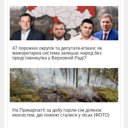
47 порожніх округів та депутати-втікачі: як
мажоритарна система залишає народ без
представництва у Верховній Раді?
На Прикарпатті за добу горіли сім ділянок
екосистем, дві пожежі сталися у лісах (ФОТО)