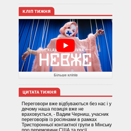
КЛІП ТИЖНЯ
Більше кліпів
ЦИТАТА ТИЖНЯ
Переговори вже відбуваються без нас і у
дечому наша позиція вже не
враховується, - Вадим Черниш, учасник
переговорів із росіянами в рамках
Тристоронньої контактної групи в Мінську
про перемовини США та росії