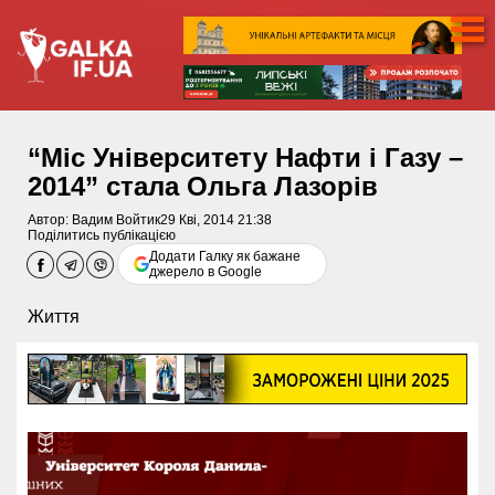
“Міс Університету Нафти і Газу –
2014” стала Ольга Лазорів
Автор:
Вадим Войтик
29 Кві, 2014 21:38
Поділитись публікацією
Додати Галку як бажане
джерело в Google
Життя