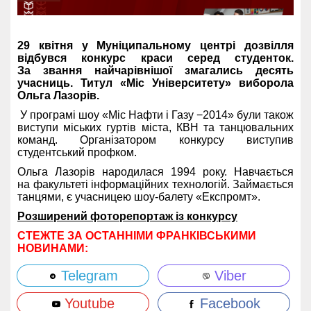
29 квітня у Муніципальному центрі дозвілля
відбувся конкурс краси серед студенток.
За звання найчарівнішої змагались десять
учасниць. Титул «Міс Університету» виборола
Ольга Лазорів.
У програмі шоу «Міс Нафти і Газу −2014» були також
виступи міських гуртів міста, КВН та танцювальних
команд. Організатором конкурсу виступив
студентський профком.
Ольга Лазорів народилася 1994 року. Навчається
на факультеті інформаційних технологій. Займається
танцями, є учасницею шоу-балету «Експромт».
Розширений фоторепортаж із конкурсу
СТЕЖТЕ ЗА ОСТАННІМИ ФРАНКІВСЬКИМИ
НОВИНАМИ:
Telegram
Viber
Youtube
Facebook