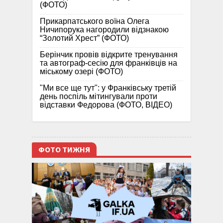
(ФОТО)
Прикарпатського воїна Олега
Ничипорука нагородили відзнакою
“Золотий Хрест” (ФОТО)
Берінчик провів відкрите тренування
та автограф-сесію для франківців на
міському озері (ФОТО)
"Ми все ще тут": у Франківську третій
день поспіль мітингували проти
відставки Федорова (ФОТО, ВІДЕО)
ФОТО ТИЖНЯ