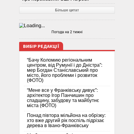
Більше цитат
Погода на 2 тижні
ВИБІР РЕДАКЦІЇ
“Бачу Коломию регіональним
центром, від Румунії і до Дністра”:
мер Богдан Станіславський про
місто, його проблеми і розвиток
(ФОТО)
“Мене все у Франківську дивує”:
архітектор Ігор Панчишин про
спадщину, забудову та майбутнє
міста (ФОТО)
Понад півтора мільйона на обрізку:
хто вже другий рік поспіль підрізає
дерева в Івано-Франківську