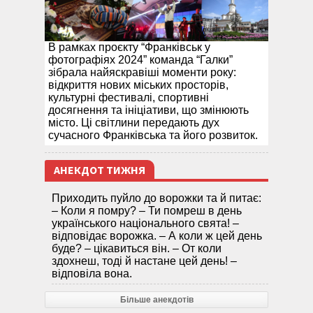
В рамках проєкту “Франківськ у
фотографіях 2024” команда “Галки”
зібрала найяскравіші моменти року:
відкриття нових міських просторів,
культурні фестивалі, спортивні
досягнення та ініціативи, що змінюють
місто. Ці світлини передають дух
сучасного Франківська та його розвиток.
АНЕКДОТ ТИЖНЯ
Приходить пуйло до ворожки та й питає:
– Коли я помру? – Ти помреш в день
українського національного свята! –
відповідає ворожка. – А коли ж цей день
буде? – цікавиться він. – От коли
здохнеш, тоді й настане цей день! –
відповіла вона.
Більше анекдотів