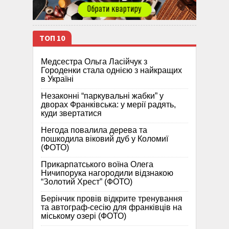
ТОП 10
Медсестра Ольга Ласійчук з
Городенки стала однією з найкращих
в Україні
Незаконні “паркувальні жабки” у
дворах Франківська: у мерії радять,
куди звертатися
Негода повалила дерева та
пошкодила віковий дуб у Коломиї
(ФОТО)
Прикарпатського воїна Олега
Ничипорука нагородили відзнакою
“Золотий Хрест” (ФОТО)
Берінчик провів відкрите тренування
та автограф-сесію для франківців на
міському озері (ФОТО)