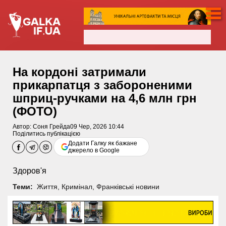
На кордоні затримали
прикарпатця з забороненими
шприц-ручками на 4,6 млн грн
(ФОТО)
Автор:
Соня Грейда
09 Чер, 2026 10:44
Поділитись публікацією
Додати Галку як бажане
джерело в Google
Здоров'я
Теми:
Життя
,
Кримінал
,
Франківські новини