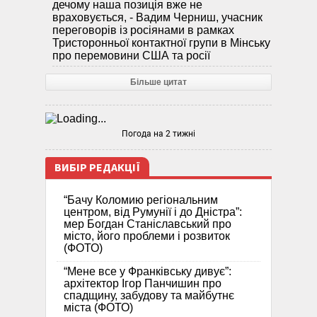
дечому наша позиція вже не
враховується, - Вадим Черниш, учасник
переговорів із росіянами в рамках
Тристоронньої контактної групи в Мінську
про перемовини США та росії
Більше цитат
Погода на 2 тижні
ВИБІР РЕДАКЦІЇ
“Бачу Коломию регіональним
центром, від Румунії і до Дністра”:
мер Богдан Станіславський про
місто, його проблеми і розвиток
(ФОТО)
“Мене все у Франківську дивує”:
архітектор Ігор Панчишин про
спадщину, забудову та майбутнє
міста (ФОТО)