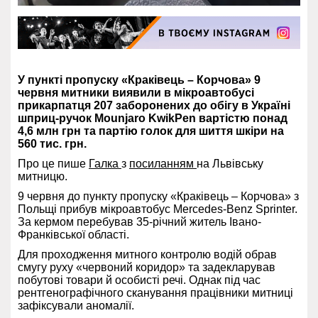
У пункті пропуску «Краківець – Корчова» 9
червня митники виявили в мікроавтобусі
прикарпатця 207 заборонених до обігу в Україні
шприц-ручок Mounjaro KwikPen вартістю понад
4,6 млн грн та партію голок для шиття шкіри на
560 тис. грн.
Про це пише
Галка
з
посиланням
на Львівську
митницю.
9 червня до пункту пропуску «Краківець – Корчова» з
Польщі прибув мікроавтобус Mercedes-Benz Sprinter.
За кермом перебував 35-річний житель Івано-
Франківської області.
Для проходження митного контролю водій обрав
смугу руху «червоний коридор» та задекларував
побутові товари й особисті речі. Однак під час
рентгенографічного сканування працівники митниці
зафіксували аномалії.