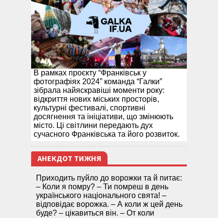
В рамках проєкту “Франківськ у
фотографіях 2024” команда “Галки”
зібрала найяскравіші моменти року:
відкриття нових міських просторів,
культурні фестивалі, спортивні
досягнення та ініціативи, що змінюють
місто. Ці світлини передають дух
сучасного Франківська та його розвиток.
АНЕКДОТ ТИЖНЯ
Приходить пуйло до ворожки та й питає:
– Коли я помру? – Ти помреш в день
українського національного свята! –
відповідає ворожка. – А коли ж цей день
буде? – цікавиться він. – От коли