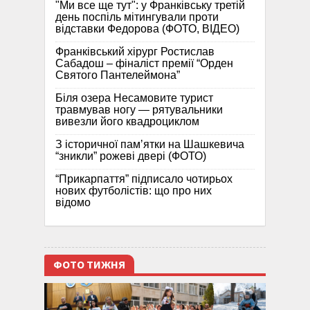
"Ми все ще тут": у Франківську третій
день поспіль мітингували проти
відставки Федорова (ФОТО, ВІДЕО)
Франківський хірург Ростислав
Сабадош – фіналіст премії “Орден
Святого Пантелеймона”
Біля озера Несамовите турист
травмував ногу — рятувальники
вивезли його квадроциклом
З історичної памʼятки на Шашкевича
“зникли” рожеві двері (ФОТО)
“Прикарпаття” підписало чотирьох
нових футболістів: що про них
відомо
ФОТО ТИЖНЯ