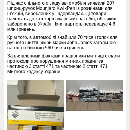
Під час спільного огляду автомобіля виявили 207
шприц-ручок Mounjaro KwikPen із розчинами для
ін’єкцій, вироблених у Нідерландах. Ці товари
належать до категорії лікарських засобів, обіг яких
заборонено в Україні. Їхня вартість перевищує 4,6
млн гривень.
Крім того, в автомобілі знайшли 70 тисяч голок для
ручного шиття шкіри марки John James загальною
вартістю близько 560 тисяч гривень.
За виявленими фактами працівники митниці склали
протоколи про порушення митних правил за
частиною 3 статті 471 та частиною 2 статті 471
Митного кодексу України.