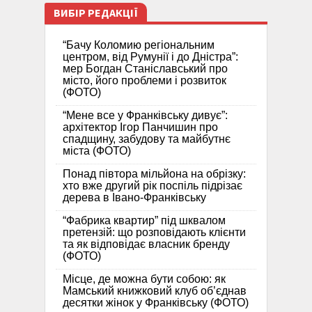
ВИБІР РЕДАКЦІЇ
“Бачу Коломию регіональним
центром, від Румунії і до Дністра”:
мер Богдан Станіславський про
місто, його проблеми і розвиток
(ФОТО)
“Мене все у Франківську дивує”:
архітектор Ігор Панчишин про
спадщину, забудову та майбутнє
міста (ФОТО)
Понад півтора мільйона на обрізку:
хто вже другий рік поспіль підрізає
дерева в Івано-Франківську
“Фабрика квартир” під шквалом
претензій: що розповідають клієнти
та як відповідає власник бренду
(ФОТО)
Місце, де можна бути собою: як
Мамський книжковий клуб об’єднав
десятки жінок у Франківську (ФОТО)