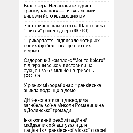
Біля озера Несамовите турист
травмував ногу — рятувальники
вивезли його квадроциклом
З історичної памʼятки на Шашкевича
“зникли” рожеві двері (ФОТО)
“Прикарпаття” підписало чотирьох
нових футболістів: що про них
відомо
Оздоровчий комплекс “Монте Крісто”
під Франківськом виставили на
аукціон за 67 мільйонів гривень
(ФОТО)
У різних мікрорайонах Франківська
зникла вода: що відомо
ДНК-експертиза підтвердила
загибель воїна Миколи Романишина
з Долинської громади
Інклюзивний реабілітаційний
майданчик облаштували для
пацієнтів Франківської міської лікарні