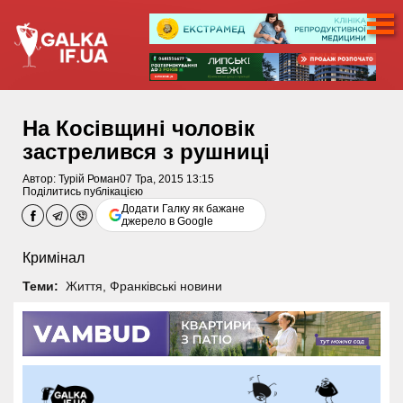
На Косівщині чоловік
застрелився з рушниці
Автор:
Турій Роман
07 Тра, 2015 13:15
Поділитись публікацією
Додати Галку як бажане
джерело в Google
Кримінал
Теми:
Життя
,
Франківські новини