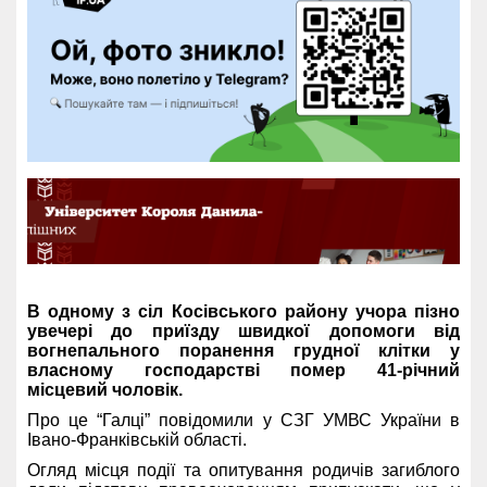
В одному з сіл Косівського району учора пізно
увечері до приїзду швидкої допомоги від
вогнепального поранення грудної клітки у
власному господарстві помер 41-річний
місцевий чоловік.
Про це “Галці” повідомили у СЗГ УМВС України в
Івано-Франківській області.
Огляд місця події та опитування родичів загиблого