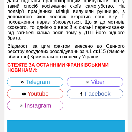
дали підстави правоохоронцям припускати, що у
такий спосіб косівчанин скоїв самогубство. На
подвір’ї працівники міліції вилучили рушницю, з
допомогою якої чоловік вкоротив собі віку. Її
походження наразі з’ясовується. Що ж до мотивів
скоєного, то однією з версій є сильні переживання
від загибелі кілька років тому у ДТП його рідного
брата.
Відомості за цим фактом внесено до Єдиного
реєстру досудових розслідувань за ч.1 ст.115 (Умисне
вбивство) Кримінального кодексу України.
СТЕЖТЕ ЗА ОСТАННІМИ ФРАНКІВСЬКИМИ
НОВИНАМИ:
Telegram
Viber
Youtube
Facebook
Instagram