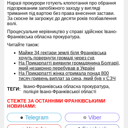
Наразі прокурори готують клопотання про обрання
підозрюваним запобіжного заходу у вигляді
тримання під вартою без права внесення застави.
За скоєне їм загрожує до десяти років позбавлення
волі.
Процесуальне керівництво у справі здійснює Івано-
Франківська обласна прокуратура.
Читайте також:
Майже 34 гектари землі біля Франківська
хочуть повернути громаді через суд
На Прикарпатті виявили громадянина Болгарії,
який незаконно перебував в Україні
На Прикарпатті жінка отримала понад 800
тисяч гривень виплат за сина, який був у СЗЧ
Івано-Франківська обласна прокуратура,
ТЕГИ:
поліція Івано-Франківської області
СТЕЖТЕ ЗА ОСТАННІМИ ФРАНКІВСЬКИМИ
НОВИНАМИ:
Telegram
Viber