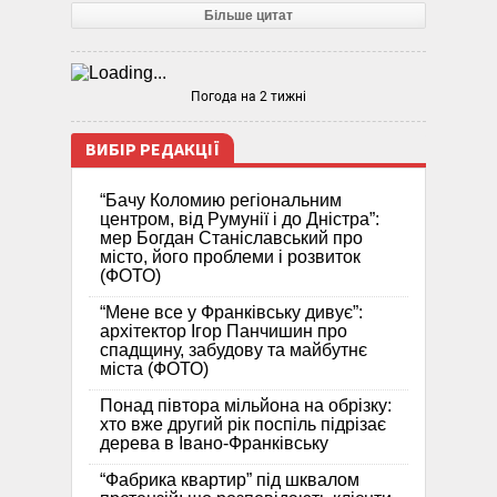
Більше цитат
Погода на 2 тижні
ВИБІР РЕДАКЦІЇ
“Бачу Коломию регіональним
центром, від Румунії і до Дністра”:
мер Богдан Станіславський про
місто, його проблеми і розвиток
(ФОТО)
“Мене все у Франківську дивує”:
архітектор Ігор Панчишин про
спадщину, забудову та майбутнє
міста (ФОТО)
Понад півтора мільйона на обрізку:
хто вже другий рік поспіль підрізає
дерева в Івано-Франківську
“Фабрика квартир” під шквалом