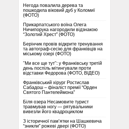
Негода повалила дерева та
пошкодила віковий дуб у Коломиї
(ФОТО)
Прикарпатського воїна Олега
Ничипорука нагородили відзнакою
“Золотий Хрест” (ФОТО)
Берінчик провів відкрите тренування
та автограф-сесію для франківців на
міському озері (ФОТО)
"Ми все ще тут": у Франківську третій
день поспіль мітингували проти
відставки Федорова (ФОТО, ВІДЕО)
Франківський хірург Ростислав
Сабадош – фіналіст премії “Орден
Святого Пантелеймона”
Біля озера Несамовите турист
травмував ногу — рятувальники
вивезли його квадроциклом
З історичної памʼятки на Шашкевича
“зникли” рожеві двері (ФОТО)