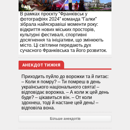
В рамках проєкту “Франківськ у
фотографіях 2024” команда “Галки”
зібрала найяскравіші моменти року:
відкриття нових міських просторів,
культурні фестивалі, спортивні
досягнення та ініціативи, що змінюють
місто. Ці світлини передають дух
сучасного Франківська та його розвиток.
АНЕКДОТ ТИЖНЯ
Приходить пуйло до ворожки та й питає:
– Коли я помру? – Ти помреш в день
українського національного свята! –
відповідає ворожка. – А коли ж цей день
буде? – цікавиться він. – От коли
здохнеш, тоді й настане цей день! –
відповіла вона.
Більше анекдотів