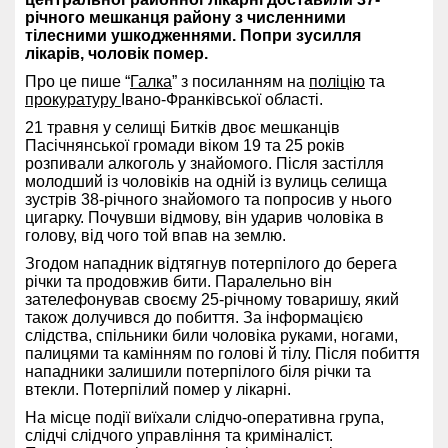
річного мешканця району з численними
тілесними ушкодженнями. Попри зусилля
лікарів, чоловік помер.
Про це пише “
Галка
” з посиланням на
поліцію
та
прокуратуру
Івано-Франківської області.
21 травня у селищі Битків двоє мешканців
Пасічнянської громади віком 19 та 25 років
розпивали алкоголь у знайомого. Після застілля
молодший із чоловіків на одній із вулиць селища
зустрів 38-річного знайомого та попросив у нього
цигарку. Почувши відмову, він ударив чоловіка в
голову, від чого той впав на землю.
Згодом нападник відтягнув потерпілого до берега
річки та продовжив бити. Паралельно він
зателефонував своєму 25-річному товаришу, який
також долучився до побиття. За інформацією
слідства, спільники били чоловіка руками, ногами,
палицями та камінням по голові й тілу. Після побиття
нападники залишили потерпілого біля річки та
втекли. Потерпілий помер у лікарні.
На місце події виїхали слідчо-оперативна група,
слідчі слідчого управління та криміналіст.