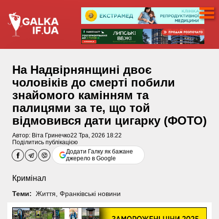
На Надвірнянщині двоє
чоловіків до смерті побили
знайомого камінням та
палицями за те, що той
відмовився дати цигарку (ФОТО)
Автор:
Віта Гринечко
22 Тра, 2026 18:22
Поділитись публікацією
Додати Галку як бажане
джерело в Google
Кримінал
Теми:
Життя
,
Франківські новини