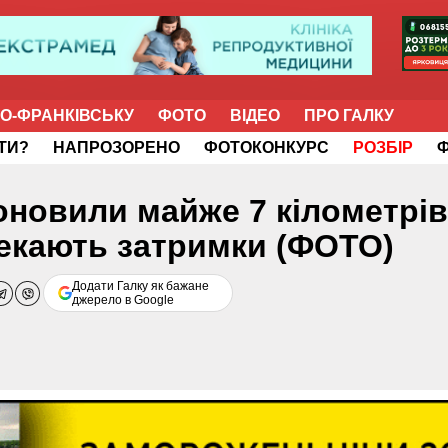
НО-ФРАНКІВСЬКУ
ФОТО
ВІДЕО
ПРО ГАЛКУ
ІТИ?
НАПРОЗОРЕНО
ФОТОКОНКУРС
РОЗБІР
 оновили майже 7 кілометрів
чекають затримки (ФОТО)
Додати Галку як бажане
джерело в Google