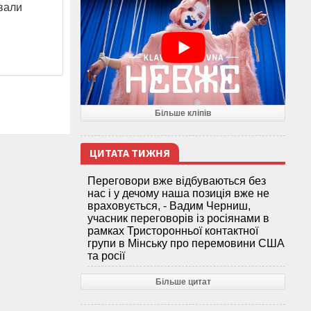
вали
Більше кліпів
ЦИТАТА ТИЖНЯ
Переговори вже відбуваються без
нас і у дечому наша позиція вже не
враховується, - Вадим Черниш,
учасник переговорів із росіянами в
рамках Тристоронньої контактної
групи в Мінську про перемовини США
та росії
Більше цитат