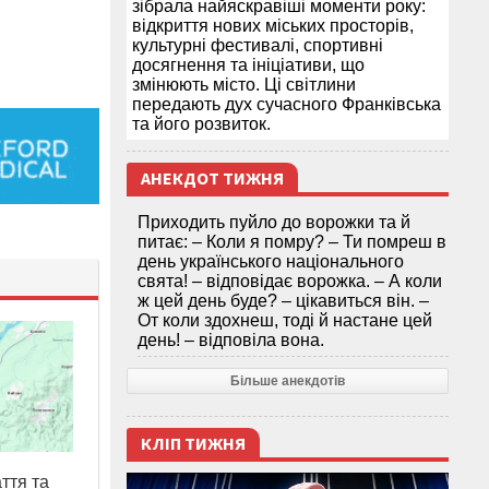
зібрала найяскравіші моменти року:
відкриття нових міських просторів,
культурні фестивалі, спортивні
досягнення та ініціативи, що
змінюють місто. Ці світлини
передають дух сучасного Франківська
та його розвиток.
АНЕКДОТ ТИЖНЯ
Приходить пуйло до ворожки та й
питає: – Коли я помру? – Ти помреш в
день українського національного
свята! – відповідає ворожка. – А коли
ж цей день буде? – цікавиться він. –
От коли здохнеш, тоді й настане цей
день! – відповіла вона.
Більше анекдотів
КЛІП ТИЖНЯ
ття та