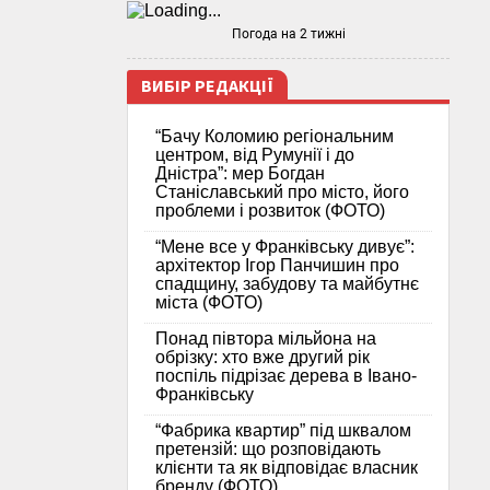
Погода на 2 тижні
ВИБІР РЕДАКЦІЇ
“Бачу Коломию регіональним
центром, від Румунії і до
Дністра”: мер Богдан
Станіславський про місто, його
проблеми і розвиток (ФОТО)
“Мене все у Франківську дивує”:
архітектор Ігор Панчишин про
спадщину, забудову та майбутнє
міста (ФОТО)
Понад півтора мільйона на
обрізку: хто вже другий рік
поспіль підрізає дерева в Івано-
Франківську
“Фабрика квартир” під шквалом
претензій: що розповідають
клієнти та як відповідає власник
бренду (ФОТО)