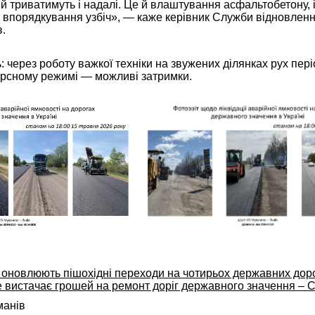
ій триватимуть і надалі. Це й влаштування асфальтобетону, і з
 і впорядкування узбіч», — каже керівник Служби відновлен
.
 через роботу важкої техніки на звужених ділянках рух пер
ерсному режимі — можливі затримки.
 оновлюють пішохідні переходи на чотирьох державних дор
 вистачає грошей на ремонт доріг державного значення – 
анів