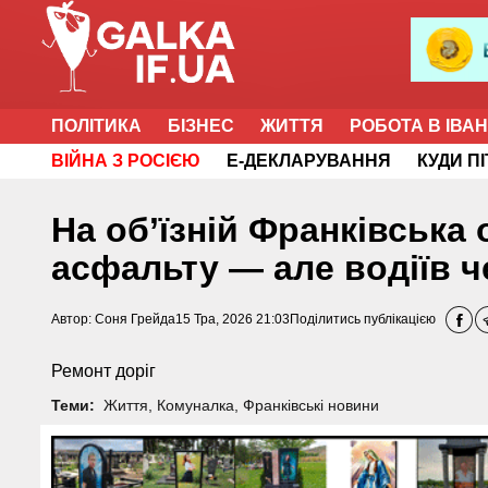
ПОЛІТИКА
БІЗНЕС
ЖИТТЯ
РОБОТА В ІВА
ВІЙНА З РОСІЄЮ
Е-ДЕКЛАРУВАННЯ
КУДИ П
На об’їзній Франківська
асфальту — але водіїв 
Автор:
Соня Грейда
15 Тра, 2026 21:03
Поділитись публікацією
Ремонт доріг
Теми:
Життя
,
Комуналка
,
Франківські новини