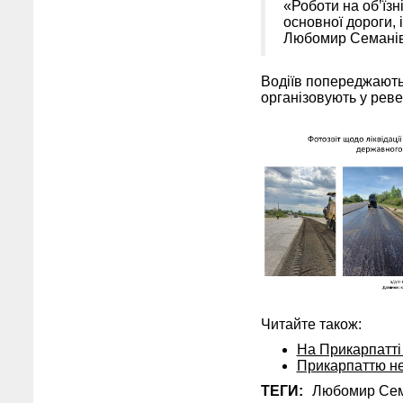
«Роботи на об’їзн
основної дороги,
Любомир Семанів
Водіїв попереджають:
організовують у рев
Читайте також:
На Прикарпатті
Прикарпаттю не
ТЕГИ:
Любомир Сем