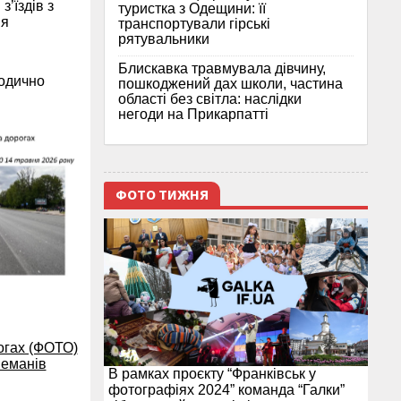
’їздів з
туристка з Одещини: її
ня
транспортували гірські
рятувальники
Блискавка травмувала дівчину,
іодично
пошкоджений дах школи, частина
області без світла: наслідки
негоди на Прикарпатті
ФОТО ТИЖНЯ
огах (ФОТО)
Семанів
В рамках проєкту “Франківськ у
фотографіях 2024” команда “Галки”