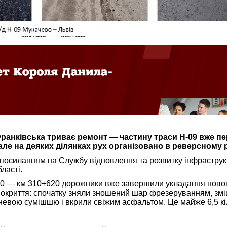
 Франківська триває ремонт — частину траси Н-09 вже п
ле на деяких ділянках рух організовано в реверсному 
посиланням
на Службу відновлення та розвитку інфраструк
ласті.
00 — км 310+620 дорожники вже завершили укладання ново
окриття: спочатку зняли зношений шар фрезеруванням, зм
евою сумішшю і вкрили свіжим асфальтом. Це майже 6,5 к