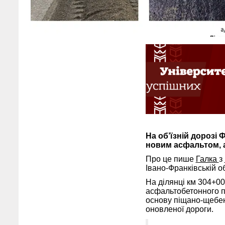
На об’їзній дорозі
новим асфальтом, а
Про це пише
Галка
з
Івано-Франківській об
На ділянці км 304+0
асфальтобетонного п
основу піщано-щебен
оновленої дороги.