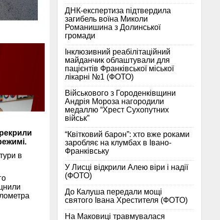
ДНК-експертиза підтвердила
загибель воїна Миколи
Романишина з Долинської
громади
Інклюзивний реабілітаційний
майданчик облаштували для
пацієнтів Франківської міської
лікарні №1 (ФОТО)
Військового з Городенківщини
Андрія Мороза нагородили
медаллю “Хрест Сухопутних
військ”
ерекрили
“Квітковий барон”: хто вже роками
режимі.
заробляє на клумбах в Івано-
Франківську
тури в
У Лисці відкрили Алею віри і надії
(ФОТО)
го
іцнили
До Калуша передали мощі
ілометра
святого Івана Хрестителя (ФОТО)
На Маковиці травмувалася