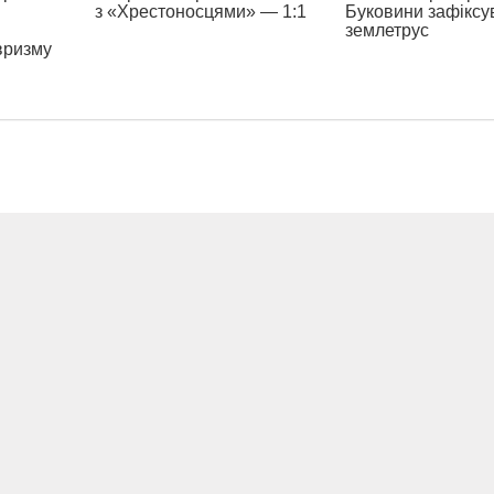
з «Хрестоносцями» — 1:1
Буковини зафіксу
землетрус
вризму