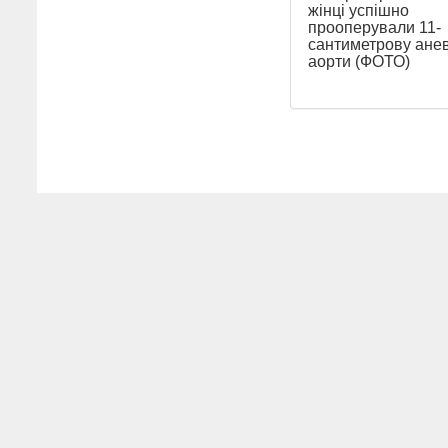
жінці успішно
прооперували 11-
сантиметрову ане
аорти (ФОТО)