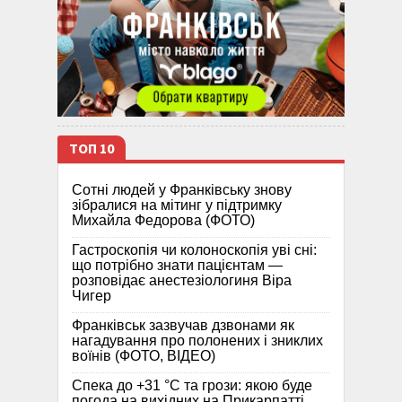
ТОП 10
Сотні людей у Франківську знову
зібралися на мітинг у підтримку
Михайла Федорова (ФОТО)
Гастроскопія чи колоноскопія уві сні:
що потрібно знати пацієнтам —
розповідає анестезіологиня Віра
Чигер
Франківськ зазвучав дзвонами як
нагадування про полонених і зниклих
воїнів (ФОТО, ВІДЕО)
Спека до +31 °C та грози: якою буде
погода на вихідних на Прикарпатті