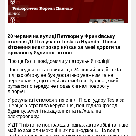
20 червня на вулиці Петлюри у Франківську
сталася ДТП за участі Tesla та Hyundai. Після
зіткнення електрокар виїхав за межі дороги та
врізався у будинок і стовп.
Про це
Галці
повідомили у патрульній поліції.
Попередньо встановили, що 24-річний водій Tesla
під час обгону не був достатньо уважним та не
переконався, що водій автомобіля Hyundai, який
рухався попереду, не подав сигнал повороту
ліворуч.
У результаті сталося зіткнення. Після удару Tesla за
інерцією втратила керування, пошкодила фасад
будинку, зелені насадження та наїхала на
електроопору.
У ДТП ніхто не постраждав, однак автомобілі та інше
майно зазнали механічних пошкоджень. На водія
Tesla патрульні склали адміністративний протокол за