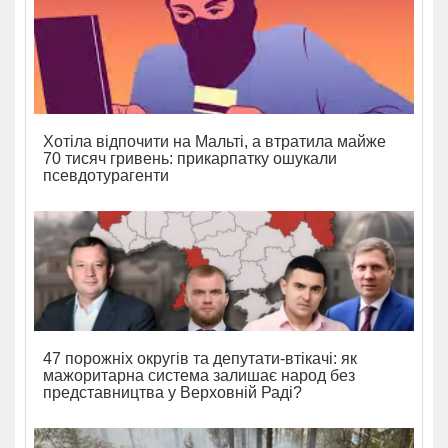
Хотіла відпочити на Мальті, а втратила майже
70 тисяч гривень: прикарпатку ошукали
псевдотурагенти
47 порожніх округів та депутати-втікачі: як
мажоритарна система залишає народ без
представництва у Верховній Раді?