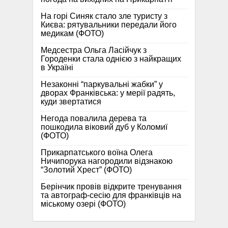
На горі Синяк стало зле туристу з
Києва: рятувальники передали його
медикам (ФОТО)
Медсестра Ольга Ласійчук з
Городенки стала однією з найкращих
в Україні
Незаконні “паркувальні жабки” у
дворах Франківська: у мерії радять,
куди звертатися
Негода повалила дерева та
пошкодила віковий дуб у Коломиї
(ФОТО)
Прикарпатського воїна Олега
Ничипорука нагородили відзнакою
“Золотий Хрест” (ФОТО)
Берінчик провів відкрите тренування
та автограф-сесію для франківців на
міському озері (ФОТО)