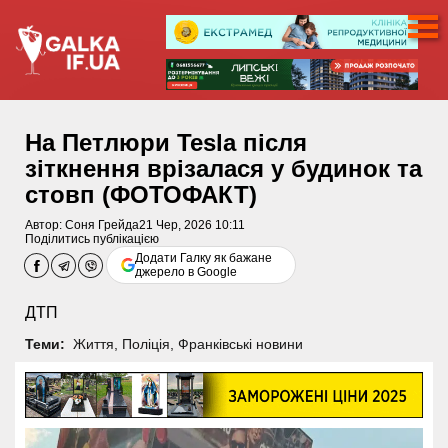
На Петлюри Tesla після
зіткнення врізалася у будинок та
стовп (ФОТОФАКТ)
Автор:
Соня Грейда
21 Чер, 2026 10:11
Поділитись публікацією
Додати Галку як бажане
джерело в Google
ДТП
Теми:
Життя
,
Поліція
,
Франківські новини