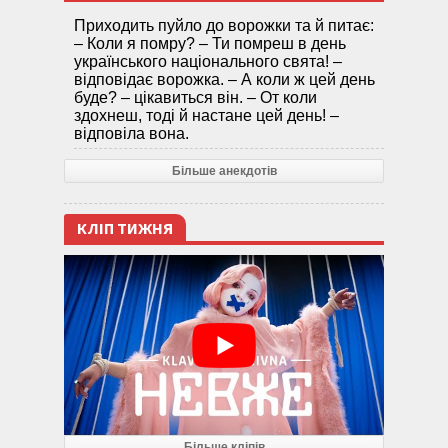
Приходить пуйло до ворожки та й питає:
– Коли я помру? – Ти помреш в день
українського національного свята! –
відповідає ворожка. – А коли ж цей день
буде? – цікавиться він. – От коли
здохнеш, тоді й настане цей день! –
відповіла вона.
Більше анекдотів
КЛІП ТИЖНЯ
Більше кліпів