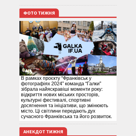
ФОТО ТИЖНЯ
В рамках проєкту “Франківськ у
фотографіях 2024” команда “Галки”
зібрала найяскравіші моменти року:
відкриття нових міських просторів,
культурні фестивалі, спортивні
досягнення та ініціативи, що змінюють
місто. Ці світлини передають дух
сучасного Франківська та його розвиток.
АНЕКДОТ ТИЖНЯ