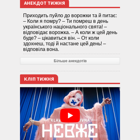
АНЕКДОТ ТИЖНЯ
Приходить пуйло до ворожки та й питає:
– Коли я помру? – Ти помреш в день
українського національного свята! –
відповідає ворожка. – А коли ж цей день
буде? – цікавиться він. – От коли
здохнеш, тоді й настане цей день! –
відповіла вона.
Більше анекдотів
КЛІП ТИЖНЯ