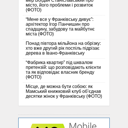
мер Богдан Станіславський про
місто, його проблеми і розвиток
(ФОТО)
“Мене все у Франківську дивує”:
архітектор Ігор Панчишин про
спадщину, забудову та майбутнє
міста (ФОТО)
Понад півтора мільйона на обрізку:
хто вже другий рік поспіль підрізає
дерева в Івано-Франківську
“Фабрика квартир” під шквалом
претензій: що розповідають клієнти
та як відповідає власник бренду
(ФОТО)
Місце, де можна бути собою: як
Мамський книжковий клуб об’єднав
десятки жінок у Франківську (ФОТО)