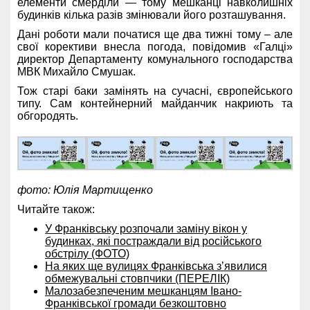
елементи смерділи — тому мешканці навколишніх
будинків кілька разів змінювали його розташування.
Дані роботи мали початися ще два тижні тому – але
свої корективи внесла погода, повідомив «Галці»
директор Департаменту комунального господарства
МВК Михайло Смушак.
Тож старі баки замінять на сучасні, європейського
типу. Сам контейнерний майданчик накриють та
обгородять.
фото: Юлія Мартищенко
Читайте також:
У Франківську розпочали заміну вікон у
будинках, які постраждали від російського
обстрілу (ФОТО)
На яких ще вулицях Франківська зʼявилися
обмежувальні стовпчики (ПЕРЕЛІК)
Малозабезпеченим мешканцям Івано-
Франківської громади безкоштовно