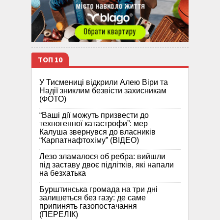
ТОП 10
У Тисмениці відкрили Алею Віри та
Надії зниклим безвісти захисникам
(ФОТО)
“Ваші дії можуть призвести до
техногенної катастрофи”: мер
Калуша звернувся до власників
“Карпатнафтохіму” (ВІДЕО)
Лезо зламалося об ребра: вийшли
під заставу двоє підлітків, які напали
на безхатька
Бурштинська громада на три дні
залишеться без газу: де саме
припинять газопостачання
(ПЕРЕЛІК)