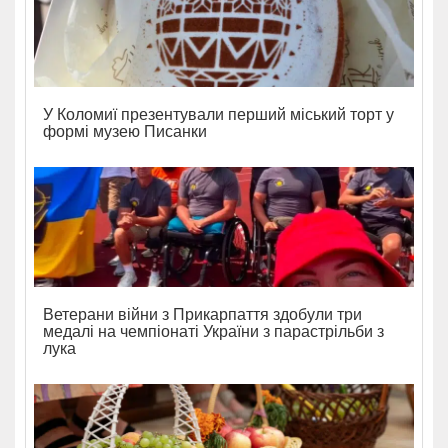
У Коломиї презентували перший міський торт у
формі музею Писанки
Ветерани війни з Прикарпаття здобули три
медалі на чемпіонаті України з парастрільби з
лука