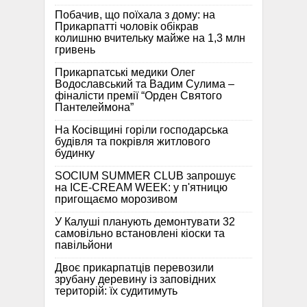
Побачив, що поїхала з дому: на
Прикарпатті чоловік обікрав
колишню вчительку майже на 1,3 млн
гривень
Прикарпатські медики Олег
Водославський та Вадим Сулима –
фіналісти премії “Орден Святого
Пантелеймона”
На Косівщині горіли господарська
будівля та покрівля житлового
будинку
SOCIUM SUMMER CLUB запрошує
на ICE-CREAM WEEK: у п'ятницю
пригощаємо морозивом
У Калуші планують демонтувати 32
самовільно встановлені кіоски та
павільйони
Двоє прикарпатців перевозили
зрубану деревину із заповідних
територій: їх судитимуть