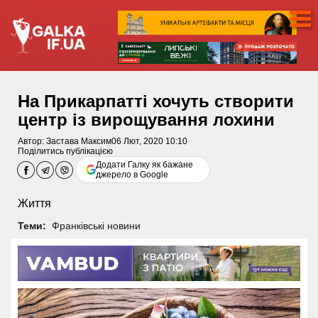
На Прикарпатті хочуть створити
центр із вирощування лохини
Автор:
Застава Максим
06 Лют, 2020 10:10
Поділитись публікацією
Додати Галку як бажане
джерело в Google
Життя
Теми:
Франківські новини