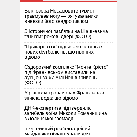
Біля озера Несамовите турист
травмував ногу — рятувальники
вивезли його квадроциклом
З історичної памʼятки на Шашкевича
“зникли” рожеві двері (ФОТО)
“Прикарпаття” підписало чотирьох
нових футболістів: що про них
відомо
Оздоровчий комплекс “Монте Крісто”
під Франківськом виставили на
аукціон за 67 мільйонів гривень
(ФОТО)
У різних мікрорайонах Франківська
зникла вода: що відомо
ДНК-експертиза підтвердила
загибель воїна Миколи Романишина
з Долинської громади
Інклюзивний реабілітаційний
майданчик облаштували для