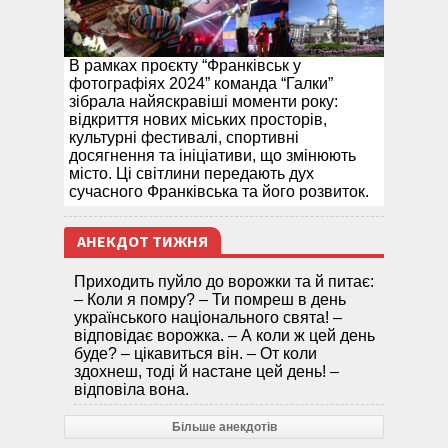
В рамках проєкту “Франківськ у
фотографіях 2024” команда “Галки”
зібрала найяскравіші моменти року:
відкриття нових міських просторів,
культурні фестивалі, спортивні
досягнення та ініціативи, що змінюють
місто. Ці світлини передають дух
сучасного Франківська та його розвиток.
АНЕКДОТ ТИЖНЯ
Приходить пуйло до ворожки та й питає:
– Коли я помру? – Ти помреш в день
українського національного свята! –
відповідає ворожка. – А коли ж цей день
буде? – цікавиться він. – От коли
здохнеш, тоді й настане цей день! –
відповіла вона.
Більше анекдотів