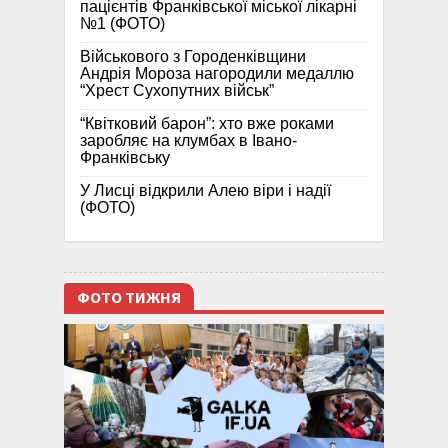
пацієнтів Франківської міської лікарні
№1 (ФОТО)
Військового з Городенківщини
Андрія Мороза нагородили медаллю
“Хрест Сухопутних військ”
“Квітковий барон”: хто вже роками
заробляє на клумбах в Івано-
Франківську
У Лисці відкрили Алею віри і надії
(ФОТО)
ФОТО ТИЖНЯ