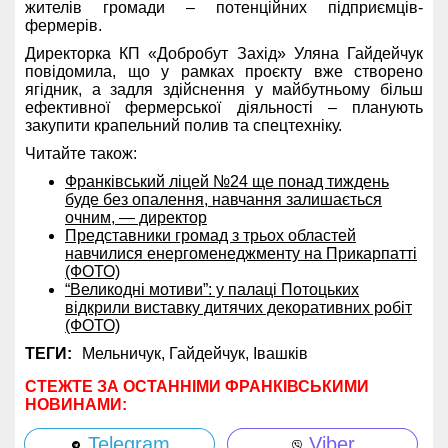
жителів громади – потенційних підприємців-
фермерів.
Директорка КП «Добробут Захід» Уляна Гайдейчук
повідомила, що у рамках проєкту вже створено
ягідник, а задля здійснення у майбутньому більш
ефективної фермерської діяльності – планують
закупити крапельний полив та спецтехніку.
Читайте також:
Франківський ліцей №24 ще понад тиждень
буде без опалення, навчання залишається
очним, — директор
Представники громад з трьох областей
навчилися енергоменеджменту на Прикарпатті
(ФОТО)
“Великодні мотиви”: у палаці Потоцьких
відкрили виставку дитячих декоративних робіт
(ФОТО)
ТЕГИ:
Мельничук,
Гайдейчук,
Івашків
СТЕЖТЕ ЗА ОСТАННІМИ ФРАНКІВСЬКИМИ
НОВИНАМИ:
Telegram
Viber