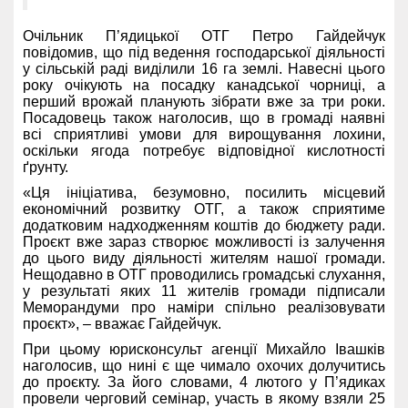
Очільник П’ядицької ОТГ Петро Гайдейчук
повідомив, що під ведення господарської діяльності
у сільській раді виділили 16 га землі. Навесні цього
року очікують на посадку канадської чорниці, а
перший врожай планують зібрати вже за три роки.
Посадовець також наголосив, що в громаді наявні
всі сприятливі умови для вирощування лохини,
оскільки ягода потребує відповідної кислотності
ґрунту.
«Ця ініціатива, безумовно, посилить місцевий
економічний розвитку ОТГ, а також сприятиме
додатковим надходженням коштів до бюджету ради.
Проєкт вже зараз створює можливості із залучення
до цього виду діяльності жителям нашої громади.
Нещодавно в ОТГ проводились громадські слухання,
у результаті яких 11 жителів громади підписали
Меморандуми про наміри спільно реалізовувати
проєкт», – вважає Гайдейчук.
При цьому юрисконсульт агенції Михайло Івашків
наголосив, що нині є ще чимало охочих долучитись
до проєкту. За його словами, 4 лютого у П’ядиках
провели черговий семінар, участь в якому взяли 25