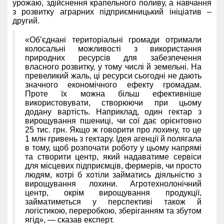
урожаю, здійснення крапельного поливу, а навчання
з розвитку аграрних підприємницький ініціатив –
другий.
«Об’єднані територіальні громади отримали
колосальні можливості з використання
природних ресурсів для забезпечення
власного розвитку, у тому числі й земельні. На
превеликий жаль, ці ресурси сьогодні не дають
значного економічного ефекту громадам.
Проте їх можна більш ефективніше
використовувати, створюючи при цьому
додану вартість. Наприклад, один гектар з
вирощування пшениці, чи сої дає орієнтовно
25 тис. грн. Якщо ж говорити про лохину, то це
1 млн гривень з гектару. Ідея агенції й полягала
в тому, щоб розпочати роботу у цьому напрямі
та створити центр, який надаватиме сервіси
для місцевих підприємців, фермерів, чи просто
людям, котрі б хотіли займатись діяльністю з
вирощування лохини. Агротехнолонічний
центр, окрім вирощування продукції,
займатиметься у перспективі також й
логістикою, переробкою, зберіганням та збутом
ягід», — сказав експерт.