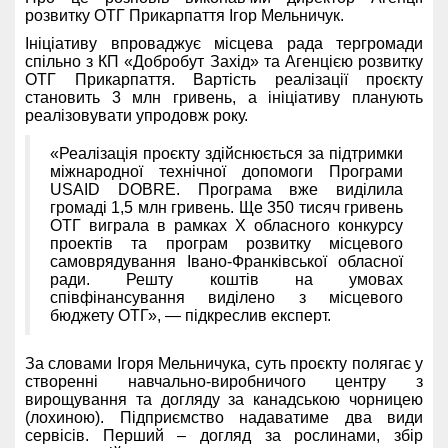
розвитку ОТГ Прикарпаття Ігор Мельничук.
Ініціативу впроваджує місцева рада тергромади
спільно з КП «Добробут Захід» та Агенцією розвитку
ОТГ Прикарпаття. Вартість реалізації проєкту
становить 3 млн гривень, а ініціативу планують
реалізовувати упродовж року.
«Реалізація проєкту здійснюється за підтримки
міжнародної технічної допомоги Програми
USAID DOBRE. Програма вже виділила
громаді 1,5 млн гривень. Ще 350 тисяч гривень
ОТГ виграла в рамках X обласного конкурсу
проектів та програм розвитку місцевого
самоврядування Івано-Франківської обласної
ради. Решту коштів на умовах
співфінансування виділено з місцевого
бюджету ОТГ», — підкреслив експерт.
За словами Ігоря Мельничука, суть проєкту полягає у
створенні навчально-виробничого центру з
вирощування та догляду за канадською чорницею
(лохиною). Підприємство надаватиме два види
сервісів. Перший – догляд за рослинами, збір