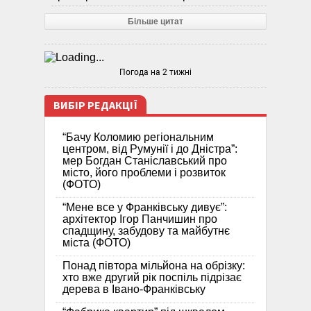
Більше цитат
Погода на 2 тижні
ВИБІР РЕДАКЦІЇ
“Бачу Коломию регіональним
центром, від Румунії і до Дністра”:
мер Богдан Станіславський про
місто, його проблеми і розвиток
(ФОТО)
“Мене все у Франківську дивує”:
архітектор Ігор Панчишин про
спадщину, забудову та майбутнє
міста (ФОТО)
Понад півтора мільйона на обрізку:
хто вже другий рік поспіль підрізає
дерева в Івано-Франківську