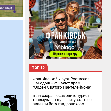
ТОП 10
Франківський хірург Ростислав
Сабадош – фіналіст премії
“Орден Святого Пантелеймона”
Біля озера Несамовите турист
травмував ногу — рятувальники
вивезли його квадроциклом