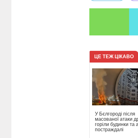
ЦЕ ТЕЖ ЦІКАВО
У Бєлгороді після
масованої атаки д
горіли будинки та а
постраждалі