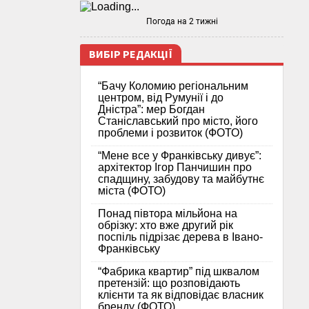
Погода на 2 тижні
ВИБІР РЕДАКЦІЇ
“Бачу Коломию регіональним
центром, від Румунії і до
Дністра”: мер Богдан
Станіславський про місто, його
проблеми і розвиток (ФОТО)
“Мене все у Франківську дивує”:
архітектор Ігор Панчишин про
спадщину, забудову та майбутнє
міста (ФОТО)
Понад півтора мільйона на
обрізку: хто вже другий рік
поспіль підрізає дерева в Івано-
Франківську
“Фабрика квартир” під шквалом
претензій: що розповідають
клієнти та як відповідає власник
бренду (ФОТО)