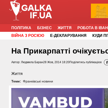
ПОЛІТИКА
БІЗНЕС
ЖИТТЯ
РОБОТА В ІВА
ВІЙНА З РОСІЄЮ
Е-ДЕКЛАРУВАННЯ
КУДИ П
На Прикарпатті очікуєть
Автор:
Людмила Баран
28 Жов, 2014 18:20
Поділитись публікацією
Життя
Теми:
Франківські новини