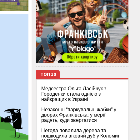
ТОП 10
Медсестра Ольга Ласійчук з
Городенки стала однією з
найкращих в Україні
Незаконні “паркувальні жабки” у
дворах Франківська: у мерії
радять, куди звертатися
Негода повалила дерева та
пошкодила віковий дуб у Коломиї