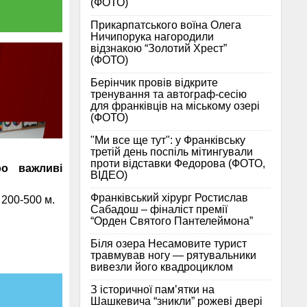
(ФОТО)
Прикарпатського воїна Олега
Ничипорука нагородили
відзнакою “Золотий Хрест”
(ФОТО)
Берінчик провів відкрите
тренування та автограф-сесію
для франківців на міському озері
(ФОТО)
"Ми все ще тут": у Франківську
третій день поспіль мітингували
проти відставки Федорова (ФОТО,
ро важливі
ВІДЕО)
Франківський хірург Ростислав
 200-500 м.
Сабадош – фіналіст премії
“Орден Святого Пантелеймона”
Біля озера Несамовите турист
травмував ногу — рятувальники
вивезли його квадроциклом
З історичної памʼятки на
Шашкевича “зникли” рожеві двері