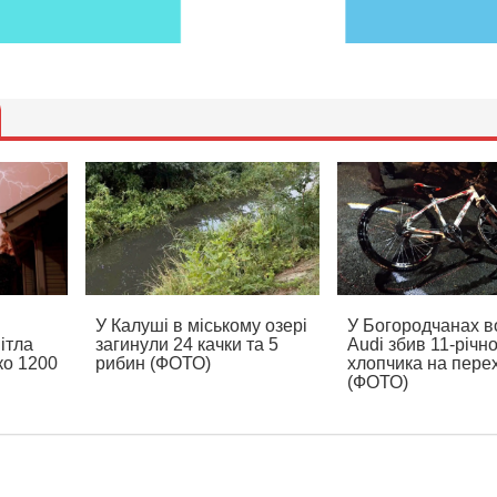
У Калуші в міському озері
У Богородчанах в
ітла
загинули 24 качки та 5
Audi збив 11-річн
ко 1200
рибин (ФОТО)
хлопчика на пере
(ФОТО)