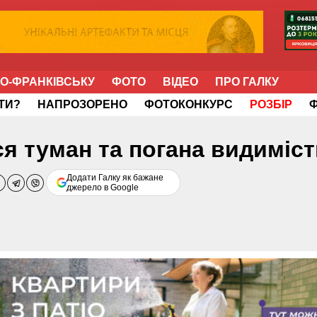
НО-ФРАНКІВСЬКУ
ФОТО
ВІДЕО
ПРО ГАЛКУ
ІТИ?
НАПРОЗОРЕНО
ФОТОКОНКУРС
РОЗБІР
ся туман та погана видиміс
Додати Галку як бажане
джерело в Google