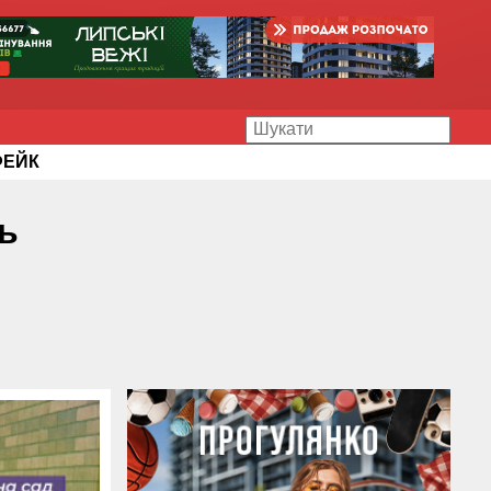
ФЕЙК
ть