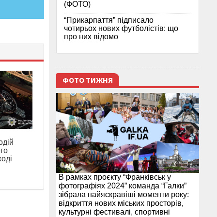
(ФОТО)
“Прикарпаття” підписало
чотирьох нових футболістів: що
про них відомо
ФОТО ТИЖНЯ
одій
ого
ході
В рамках проєкту “Франківськ у
фотографіях 2024” команда “Галки”
зібрала найяскравіші моменти року:
відкриття нових міських просторів,
культурні фестивалі, спортивні