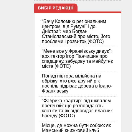
ВИБІР РЕДАКЦІЇ
“Бачу Коломию регіональним
центром, від Румунії і до
Дністра”: мер Богдан
Станіславський про місто, його
проблеми і розвиток (ФОТО)
“Мене все у Франківську дивує”:
архітектор Ігор Панчишин про
спадщину, забудову та майбутнє
міста (ФОТО)
Понад півтора мільйона на
обрізку: хто вже другий рік
поспіль підрізає дерева в Івано-
Франківську
“Фабрика квартир” під шквалом
претензій: що розповідають
клієнти та як відповідає власник
бренду (ФОТО)
Місце, де можна бути собою: як
Мамський книжковий клуб