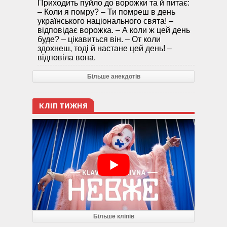
Приходить пуйло до ворожки та й питає:
– Коли я помру? – Ти помреш в день
українського національного свята! –
відповідає ворожка. – А коли ж цей день
буде? – цікавиться він. – От коли
здохнеш, тоді й настане цей день! –
відповіла вона.
Більше анекдотів
КЛІП ТИЖНЯ
Більше кліпів