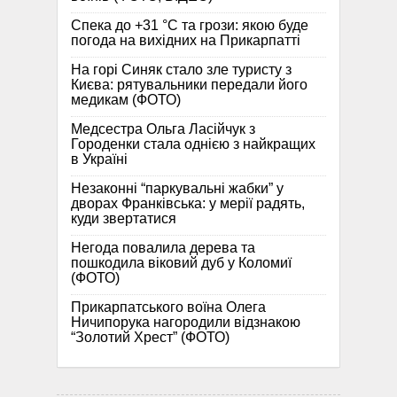
Спека до +31 °C та грози: якою буде
погода на вихідних на Прикарпатті
На горі Синяк стало зле туристу з
Києва: рятувальники передали його
медикам (ФОТО)
Медсестра Ольга Ласійчук з
Городенки стала однією з найкращих
в Україні
Незаконні “паркувальні жабки” у
дворах Франківська: у мерії радять,
куди звертатися
Негода повалила дерева та
пошкодила віковий дуб у Коломиї
(ФОТО)
Прикарпатського воїна Олега
Ничипорука нагородили відзнакою
“Золотий Хрест” (ФОТО)