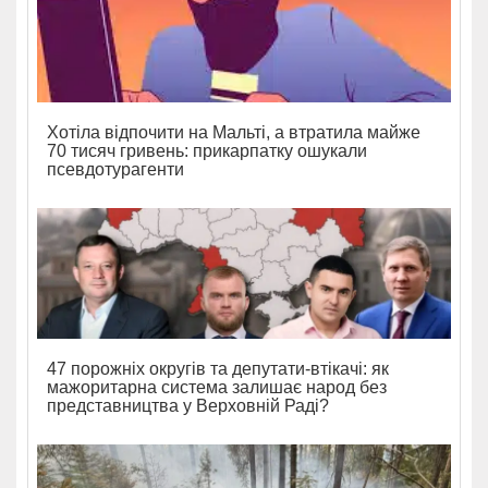
Хотіла відпочити на Мальті, а втратила майже
70 тисяч гривень: прикарпатку ошукали
псевдотурагенти
47 порожніх округів та депутати-втікачі: як
мажоритарна система залишає народ без
представництва у Верховній Раді?