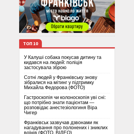
ТОП 10
У Калуші собака покусав дитину та
кидався на людей: поліція
застосувала зброю
Сотні людей у Франківську знову
зібралися на мітинг у підтримку
Михайла Федорова (ФОТО)
Гастроскопія чи колоноскопія уві сні:
що потрібно знати пацієнтам —
розповідає анестезіологиня Віра
Чигер
Франківськ зазвучав дзвонами як
нагадування про полонених і зниклих
воїнів (ФОТО, ВІДЕО)