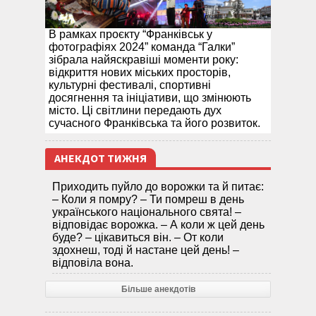
В рамках проєкту “Франківськ у
фотографіях 2024” команда “Галки”
зібрала найяскравіші моменти року:
відкриття нових міських просторів,
культурні фестивалі, спортивні
досягнення та ініціативи, що змінюють
місто. Ці світлини передають дух
сучасного Франківська та його розвиток.
АНЕКДОТ ТИЖНЯ
Приходить пуйло до ворожки та й питає:
– Коли я помру? – Ти помреш в день
українського національного свята! –
відповідає ворожка. – А коли ж цей день
буде? – цікавиться він. – От коли
здохнеш, тоді й настане цей день! –
відповіла вона.
Більше анекдотів