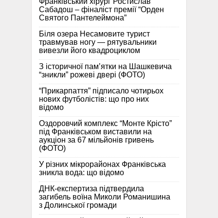
Франківський хірург Ростислав
Сабадош – фіналіст премії “Орден
Святого Пантелеймона”
Біля озера Несамовите турист
травмував ногу — рятувальники
вивезли його квадроциклом
З історичної памʼятки на Шашкевича
“зникли” рожеві двері (ФОТО)
“Прикарпаття” підписало чотирьох
нових футболістів: що про них
відомо
Оздоровчий комплекс “Монте Крісто”
під Франківськом виставили на
аукціон за 67 мільйонів гривень
(ФОТО)
У різних мікрорайонах Франківська
зникла вода: що відомо
ДНК-експертиза підтвердила
загибель воїна Миколи Романишина
з Долинської громади