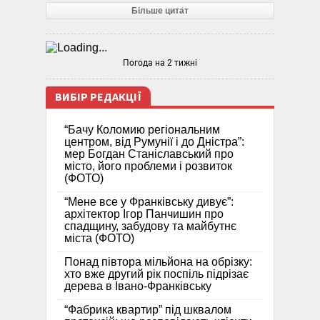
Більше цитат
Погода на 2 тижні
ВИБІР РЕДАКЦІЇ
“Бачу Коломию регіональним
центром, від Румунії і до Дністра”:
мер Богдан Станіславський про
місто, його проблеми і розвиток
(ФОТО)
“Мене все у Франківську дивує”:
архітектор Ігор Панчишин про
спадщину, забудову та майбутнє
міста (ФОТО)
Понад півтора мільйона на обрізку:
хто вже другий рік поспіль підрізає
дерева в Івано-Франківську
“Фабрика квартир” під шквалом