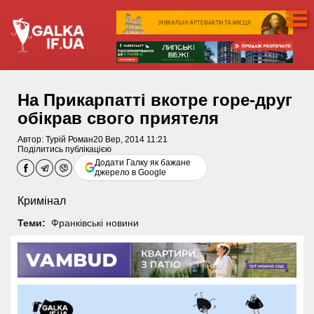
На Прикарпатті вкотре горе-друг
обікрав свого приятеля
Автор:
Турій Роман
20 Вер, 2014 11:21
Поділитись публікацією
Додати Галку як бажане
джерело в Google
Кримінал
Теми:
Франківські новини