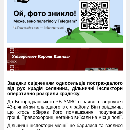
Завдяки свідченням односельців постраждалого
від рук крадія селянина, дільничні інспектори
оперативно розкрили крадіжку.
До Богородчанського РВ УМВС із заявою звернувся
43-річний житель одного із сіл району. Він повідомив,
що хтось обікрав його помешкання, поцупивши
гроші. Правоохоронці негайно виїхали на місце події.
Дільничні інспектори міліції не барилися та взялися