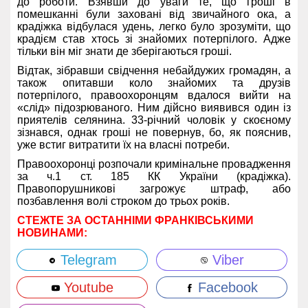
до роботи. Взявши до уваги те, що гроші в
помешканні були заховані від звичайного ока, а
крадіжка відбулася удень, легко було зрозуміти, що
крадієм став хтось зі знайомих потерпілого. Адже
тільки він міг знати де зберігаються гроші.
Відтак, зібравши свідчення небайдужих громадян, а
також опитавши коло знайомих та друзів
потерпілого, правоохоронцям вдалося вийти на
«слід» підозрюваного. Ним дійсно виявився один із
приятелів селянина. 33-річний чоловік у скоєному
зізнався, однак гроші не повернув, бо, як пояснив,
уже встиг витратити їх на власні потреби.
Правоохоронці розпочали кримінальне провадження
за ч.1 ст. 185 КК України (крадіжка).
Правопорушникові загрожує штраф, або
позбавлення волі строком до трьох років.
СТЕЖТЕ ЗА ОСТАННІМИ ФРАНКІВСЬКИМИ
НОВИНАМИ:
Telegram
Viber
Youtube
Facebook