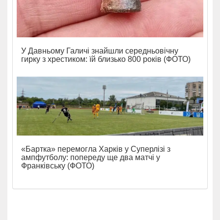
У Давньому Галичі знайшли середньовічну
гирку з хрестиком: їй близько 800 років (ФОТО)
«Бартка» перемогла Харків у Суперлізі з
ампфутболу: попереду ще два матчі у
Франківську (ФОТО)