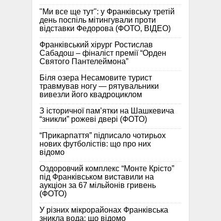
"Ми все ще тут": у Франківську третій
день поспіль мітингували проти
відставки Федорова (ФОТО, ВІДЕО)
Франківський хірург Ростислав
Сабадош – фіналіст премії “Орден
Святого Пантелеймона”
Біля озера Несамовите турист
травмував ногу — рятувальники
вивезли його квадроциклом
З історичної памʼятки на Шашкевича
“зникли” рожеві двері (ФОТО)
“Прикарпаття” підписало чотирьох
нових футболістів: що про них
відомо
Оздоровчий комплекс “Монте Крісто”
під Франківськом виставили на
аукціон за 67 мільйонів гривень
(ФОТО)
У різних мікрорайонах Франківська
зникла вода: що відомо