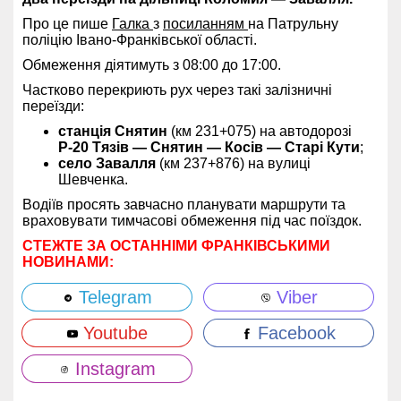
Про це пише
Галка
з
посиланням
на Патрульну
поліцію Івано-Франківської області.
Обмеження діятимуть з 08:00 до 17:00.
Частково перекриють рух через такі залізничні
переїзди:
станція Снятин
(км 231+075) на автодорозі
Р-20 Тязів — Снятин — Косів — Старі Кути
;
село Завалля
(км 237+876) на вулиці
Шевченка.
Водіїв просять завчасно планувати маршрути та
враховувати тимчасові обмеження під час поїздок.
СТЕЖТЕ ЗА ОСТАННІМИ ФРАНКІВСЬКИМИ
НОВИНАМИ:
Telegram
Viber
Youtube
Facebook
Instagram