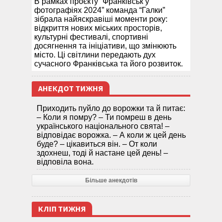
В рамках проєкту “Франківськ у
фотографіях 2024” команда “Галки”
зібрала найяскравіші моменти року:
відкриття нових міських просторів,
культурні фестивалі, спортивні
досягнення та ініціативи, що змінюють
місто. Ці світлини передають дух
сучасного Франківська та його розвиток.
АНЕКДОТ ТИЖНЯ
Приходить пуйло до ворожки та й питає:
– Коли я помру? – Ти помреш в день
українського національного свята! –
відповідає ворожка. – А коли ж цей день
буде? – цікавиться він. – От коли
здохнеш, тоді й настане цей день! –
відповіла вона.
Більше анекдотів
КЛІП ТИЖНЯ