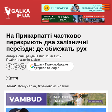
На Прикарпатті частково
перекриють два залізничні
переїзди: де обмежать рух
Автор:
Соня Грейда
01 Лип, 2026 12:12
Поділитись публікацією
Додати Галку як бажане
джерело в Google
Життя
Теми:
Комуналка
,
Франківські новини