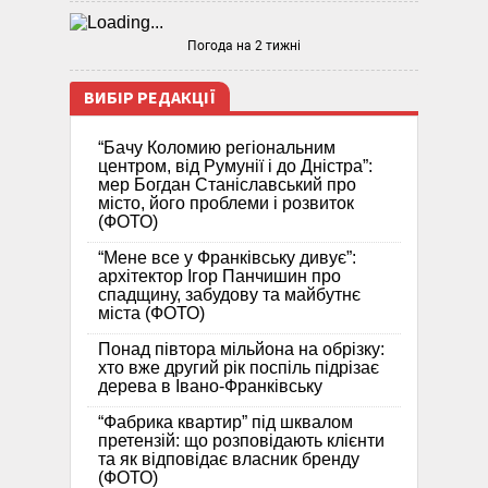
Погода на 2 тижні
ВИБІР РЕДАКЦІЇ
“Бачу Коломию регіональним
центром, від Румунії і до Дністра”:
мер Богдан Станіславський про
місто, його проблеми і розвиток
(ФОТО)
“Мене все у Франківську дивує”:
архітектор Ігор Панчишин про
спадщину, забудову та майбутнє
міста (ФОТО)
Понад півтора мільйона на обрізку:
хто вже другий рік поспіль підрізає
дерева в Івано-Франківську
“Фабрика квартир” під шквалом
претензій: що розповідають клієнти
та як відповідає власник бренду
(ФОТО)