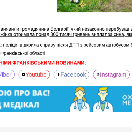
 виявили громадянина Болгарії, який незаконно перебував в
жінка отримала понад 800 тисяч гривень виплат за сина, як
: поліція відкрила справу після ДТП з рейсовим автобусом 
-Франківської області
НІМИ ФРАНКІВСЬКИМИ НОВИНАМИ:
Viber
Youtube
Facebook
Instagram