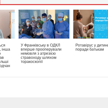
ься
У Франківську в ОДКЛ
Ротавірус у дитин
, інша
вперше прооперували
поради батькам
о
немовля з атрезією
ав
стравоходу шляхом
ільші
торакоскопії
родчан