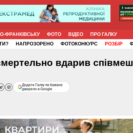
НО-ФРАНКІВСЬКУ
ФОТО
ВІДЕО
ПРО ГАЛКУ
ІТИ?
НАПРОЗОРЕНО
ФОТОКОНКУРС
РОЗБІР
 смертельно вдарив співмеш
Додати Галку як бажане
джерело в Google