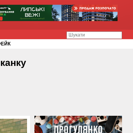
ФЕЙК
канку