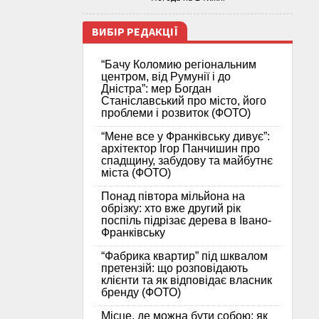
ВИБІР РЕДАКЦІЇ
“Бачу Коломию регіональним
центром, від Румунії і до
Дністра”: мер Богдан
Станіславський про місто, його
проблеми і розвиток (ФОТО)
“Мене все у Франківську дивує”:
архітектор Ігор Панчишин про
спадщину, забудову та майбутнє
міста (ФОТО)
Понад півтора мільйона на
обрізку: хто вже другий рік
поспіль підрізає дерева в Івано-
Франківську
“Фабрика квартир” під шквалом
претензій: що розповідають
клієнти та як відповідає власник
бренду (ФОТО)
Місце, де можна бути собою: як