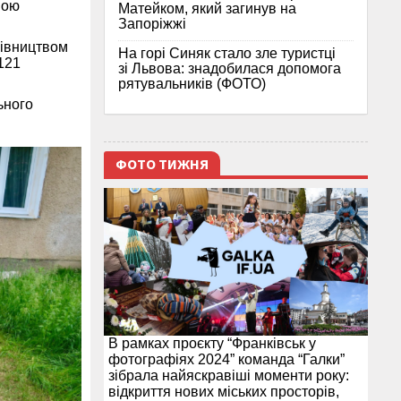
ною
Матейком, який загинув на
Запоріжжі
рівництвом
На горі Синяк стало зле туристці
121
зі Львова: знадобилася допомога
рятувальників (ФОТО)
ьного
ФОТО ТИЖНЯ
В рамках проєкту “Франківськ у
фотографіях 2024” команда “Галки”
зібрала найяскравіші моменти року:
відкриття нових міських просторів,