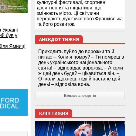
культурні фестивалі, спортивні
досягнення та ініціативи, що
змінюють місто. Ці світлини
передають дух сучасного Франківська
та його розвиток.
 Україні
ий був у
АНЕКДОТ ТИЖНЯ
біля Ямниці
Приходить пуйло до ворожки та й
питає: – Коли я помру? – Ти помреш в
день українського національного
свята! – відповідає ворожка. – А коли
ж цей день буде? – цікавиться він. –
От коли здохнеш, тоді й настане цей
день! – відповіла вона.
Більше анекдотів
КЛІП ТИЖНЯ