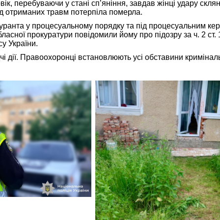
вік, перебуваючи у стані сп’яніння, завдав жінці удару скля
ід отриманих травм потерпіла померла.
гуранта у процесуальному порядку та під процесуальним ке
бласної прокуратури повідомили йому про підозру за ч. 2 ст. 
у України.
чі дії. Правоохоронці встановлюють усі обставини кримінал