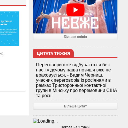
Більше кліпів
ЦИТАТА ТИЖНЯ
и:
Переговори вже відбуваються без
нас і у дечому наша позиція вже не
враховується, - Вадим Черниш,
учасник переговорів із росіянами в
рамках Тристоронньої контактної
групи в Мінську про перемовини США
та росії
Більше цитат
Погода на 2 тижні