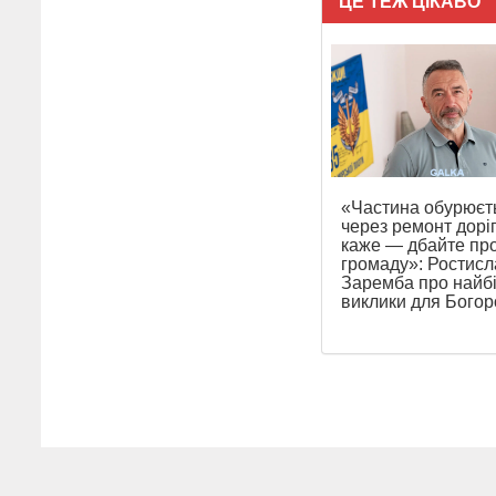
ЦЕ ТЕЖ ЦІКАВО
«Частина обурюєт
через ремонт доріг
каже — дбайте пр
громаду»: Ростисл
Заремба про найб
виклики для Бого