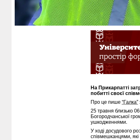
На Прикарпатті зат
побитті своєї співм
Про це пише
“Галка”
25 травня близько 06
Богородчанської гром
ушкодженнями.
У ході досудового ро
співмешканцями, які 