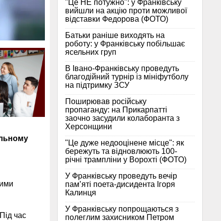
"Це НЕ потужно": у Франківську
вийшли на акцію проти можливої
відставки Федорова (ФОТО)
Батьки раніше виходять на
роботу: у Франківську побільшає
ясельних груп
В Івано-Франківську проведуть
благодійний турнір із мініфутболу
на підтримку ЗСУ
Поширював російську
пропаганду: на Прикарпатті
заочно засудили колаборанта з
Херсонщини
ельному
"Це дуже недооцінене місце": як
бережуть та відновлюють 100-
річні трампліни у Ворохті (ФОТО)
У Франківську проведуть вечір
ними
пам’яті поета-дисидента Ігоря
Калинця
У Франківську попрощаються з
Під час
полеглим захисником Петром