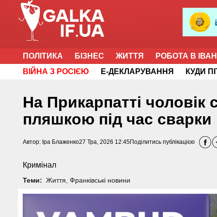
ПОЛІТИКА
БІЗНЕС
ЖИТТЯ
РОБОТА В ІВА
ВІЙНА З РОСІЄЮ
Е-ДЕКЛАРУВАННЯ
КУДИ П
На Прикарпатті чоловік
пляшкою під час сварки
Автор:
Іра Блаженко
27 Тра, 2026 12:45
Поділитись публікацією
Кримінал
Теми:
Життя
,
Франківські новини