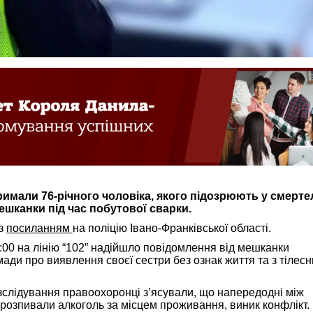
римали 76-річного чоловіка, якого підозрюють у смерт
ешканки під час побутової сварки.
з
посиланням
на поліцію Івано-Франківської області.
:00 на лінію “102” надійшло повідомлення від мешканки
ади про виявлення своєї сестри без ознак життя та з тілес
зслідування правоохоронці з’ясували, що напередодні між
розпивали алкоголь за місцем проживання, виник конфлікт. 