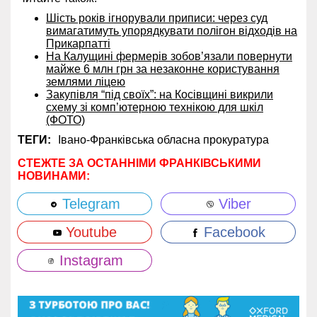
Шість років ігнорували приписи: через суд
вимагатимуть упорядкувати полігон відходів на
Прикарпатті
На Калущині фермерів зобов’язали повернути
майже 6 млн грн за незаконне користування
землями ліцею
Закупівля “під своїх”: на Косівщині викрили
схему зі комп’ютерною технікою для шкіл
(ФОТО)
ТЕГИ:
Івано-Франківська обласна прокуратура
СТЕЖТЕ ЗА ОСТАННІМИ ФРАНКІВСЬКИМИ
НОВИНАМИ:
Telegram
Viber
Youtube
Facebook
Instagram