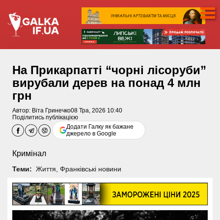
На Прикарпатті “чорні лісоруби”
вирубали дерев на понад 4 млн
грн
Автор:
Віта Гринечко
08 Тра, 2026 10:40
Поділитись публікацією
Додати Галку як бажане
джерело в Google
Кримінал
Теми:
Життя
,
Франківські новини