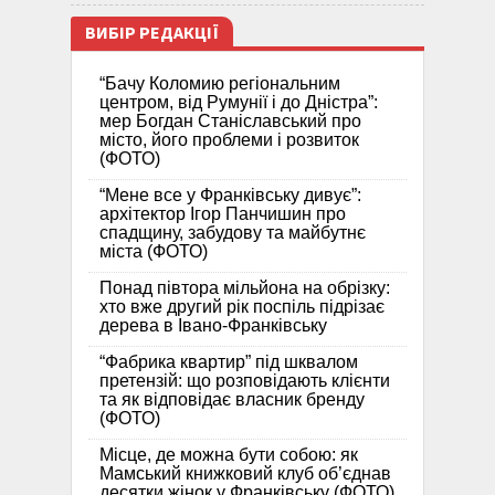
ВИБІР РЕДАКЦІЇ
“Бачу Коломию регіональним
центром, від Румунії і до Дністра”:
мер Богдан Станіславський про
місто, його проблеми і розвиток
(ФОТО)
“Мене все у Франківську дивує”:
архітектор Ігор Панчишин про
спадщину, забудову та майбутнє
міста (ФОТО)
Понад півтора мільйона на обрізку:
хто вже другий рік поспіль підрізає
дерева в Івано-Франківську
“Фабрика квартир” під шквалом
претензій: що розповідають клієнти
та як відповідає власник бренду
(ФОТО)
Місце, де можна бути собою: як
Мамський книжковий клуб об’єднав
десятки жінок у Франківську (ФОТО)