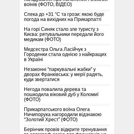
воїнів (ФОТО, ВІДЕО)
Спека до +31 °C та грози: якою буде
погода на вихідних на Прикарпатті
На горі Синяк стало зле туристу з
Києва: рятувальники передали його
медикам (ФОТО)
Медсестра Ольга Ласійчук з
Городенки стала однією з найкращих
в Україні
Незаконні “паркувальні жабки” у
дворах Франківська: у мерії радять,
куди звертатися
Негода повалила дерева та
пошкодила віковий дуб у Коломиї
(ФОТО)
Прикарпатського воїна Олега
Ничипорука нагородили відзнакою
“Золотий Хрест” (ФОТО)
Берінчик провів відкрите тренування