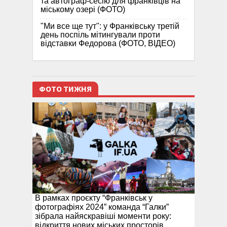
та автограф-сесію для франківців на
міському озері (ФОТО)
"Ми все ще тут": у Франківську третій
день поспіль мітингували проти
відставки Федорова (ФОТО, ВІДЕО)
ФОТО ТИЖНЯ
В рамках проєкту “Франківськ у
фотографіях 2024” команда “Галки”
зібрала найяскравіші моменти року:
відкриття нових міських просторів,