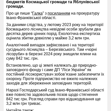
бюджетів Космацької громади та Яблунівської
громади.
Про це пише “
Галка
” з
посиланням
на прокуратуру
Івано-Франківської області.
За даними слідства, у лютому 2023 року на території
Космацького лісництва невідомі особи зрубали два
десятка дерев цінних порід. Екологічна експертиза
оцінила збитки довкіллю у майже 3,2 млн грн.
Аналогічний випадок зафіксовано і на території
сусіднього лісництва – Березівського. Там «чорні
лісоруби» в березні 2024 року знищили ялини на
суму 842 тис. грн.
Встановлено, що ці землі належать до природно-
заповідного фонду і саме ДП “Ліси України” як
постійний лісокористувач зобов’язане забезпечити їх
охорону. Проте підприємство не вжило належних
заходів для збереження заповідних територій.
Наразі Господарський суд Івано-Франківської області
вже повністю задовольнив позов щодо стягнення
842 тис грн. Розгляд справи про відшкодування ще
3,2 млн грн триває.
Читайте також: