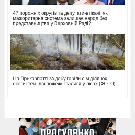
47 порожніх округів та депутати-втікачі: як
мажоритарна система залишає народ без
представництва у Верховній Раді?
На Прикарпатті за добу горіли сім ділянок
екосистем, дві пожежі сталися у лісах (ФОТО)