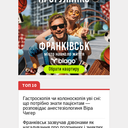
ТОП 10
Гастроскопія чи колоноскопія уві сні:
що потрібно знати пацієнтам —
розповідає анестезіологиня Віра
Чигер
Франківськ зазвучав дзвонами як
нагадування про полонених і зниклих