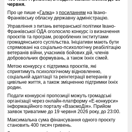
червня.
Про це пише «
Галка
» з
посиланням
на Івано-
Франківську обласну державну адміністрацію.
Управління з питань ветеранської політики Івано-
Франківської ОДА оголосило конкурс із визначення
проєктів та програм, розроблених інститутами
громадянського суспільства. Ініціативи мають бути
спрямовані на соціально-психологічну реабілітацію
ветеранів війни, учасників бойових дій, членів
добровольчих формувань, а також їхніх сімей.
Метою конкурсу є підтримка проєктів, які
сприятимуть психологічному відновленню,
соціальній адаптації та реінтеграції ветеранів у
цивільне життя, а також зміцненню підтримки їхніх
родин.
Подати конкурсні пропозиції можуть громадські
організації через онлайн-платформу «Е-конкурси»
інформаційного порталу «ВзаємоДія». Прийом
заявок триватиме до 19 червня 2026 року, до 23:00.
Максимальна сума фінансування одного проєкту
становить 400 тисяч гривень.