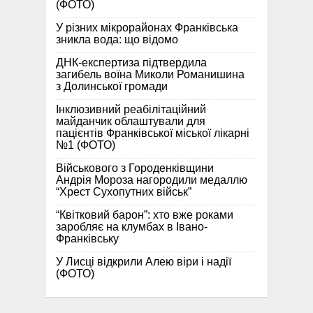
(ФОТО)
У різних мікрорайонах Франківська
зникла вода: що відомо
ДНК-експертиза підтвердила
загибель воїна Миколи Романишина
з Долинської громади
Інклюзивний реабілітаційний
майданчик облаштували для
пацієнтів Франківської міської лікарні
№1 (ФОТО)
Військового з Городенківщини
Андрія Мороза нагородили медаллю
“Хрест Сухопутних військ”
“Квітковий барон”: хто вже роками
заробляє на клумбах в Івано-
Франківську
У Лисці відкрили Алею віри і надії
(ФОТО)