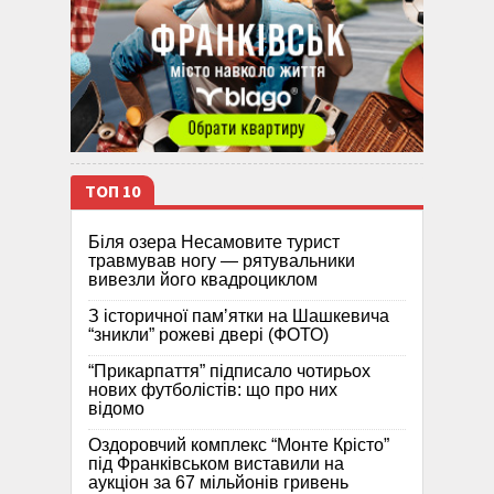
ТОП 10
Біля озера Несамовите турист
травмував ногу — рятувальники
вивезли його квадроциклом
З історичної памʼятки на Шашкевича
“зникли” рожеві двері (ФОТО)
“Прикарпаття” підписало чотирьох
нових футболістів: що про них
відомо
Оздоровчий комплекс “Монте Крісто”
під Франківськом виставили на
аукціон за 67 мільйонів гривень