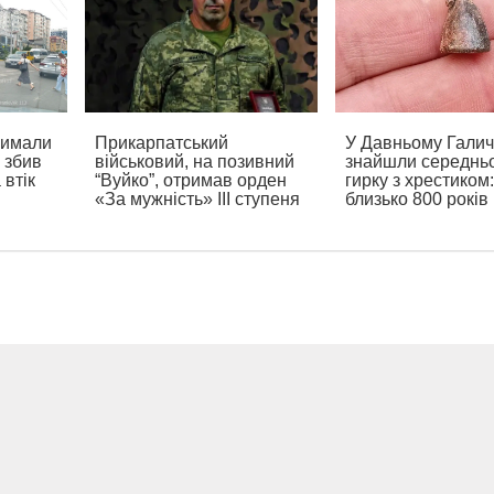
римали
Прикарпатський
У Давньому Галич
 збив
військовий, на позивний
знайшли середньо
 втік
“Вуйко”, отримав орден
гирку з хрестиком:
«За мужність» ІІІ ступеня
близько 800 років