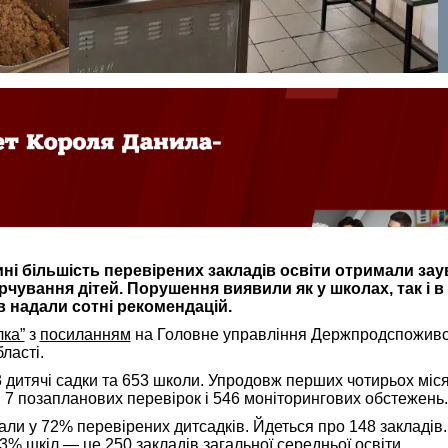
ні більшість перевірених закладів освіти отримали за
рчування дітей. Порушення виявили як у школах, так і в
в надали сотні рекомендацій.
лка”
з
посиланням
на Головне управління Держпродспожив
ласті.
 дитячі садки та 653 школи. Упродовж перших чотирьох міс
 7 позапланових перевірок і 546 моніторингових обстежень.
ли у 72% перевірених дитсадків. Йдеться про 148 закладів.
3% шкіл — це 250 закладів загальної середньої освіти.