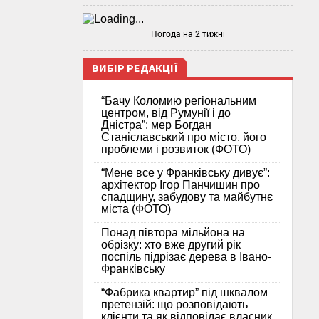
Погода на 2 тижні
ВИБІР РЕДАКЦІЇ
“Бачу Коломию регіональним
центром, від Румунії і до
Дністра”: мер Богдан
Станіславський про місто, його
проблеми і розвиток (ФОТО)
“Мене все у Франківську дивує”:
архітектор Ігор Панчишин про
спадщину, забудову та майбутнє
міста (ФОТО)
Понад півтора мільйона на
обрізку: хто вже другий рік
поспіль підрізає дерева в Івано-
Франківську
“Фабрика квартир” під шквалом
претензій: що розповідають
клієнти та як відповідає власник