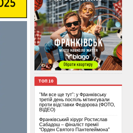
ТОП 10
"Ми все ще тут": у Франківську
третій день поспіль мітингували
проти відставки Федорова (ФОТО,
ВІДЕО)
Франківський хірург Ростислав
Сабадош – фіналіст премії
“Орден Святого Пантелеймона”