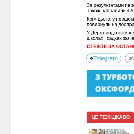
За результатами пер
Також направили 426 
Крім цього, у першо
повернули на доопр
У Держпродспоживслу
школах і садках зали
СТЕЖТЕ ЗА ОСТАН
Telegram
ЦЕ ТЕЖ ЦІКАВО