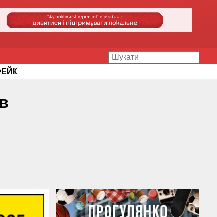
ФЕЙК
ів