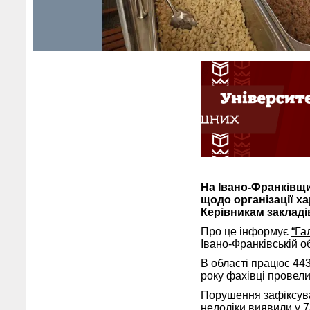
На Івано-Франківщи
щодо організації ха
Керівникам закладі
Про це інформує
“Га
Івано-Франківській об
В області працює 443
року фахівці провели
Порушення зафіксува
недоліки виявили у 7