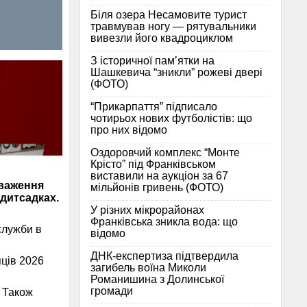
Біля озера Несамовите турист
травмував ногу — рятувальники
вивезли його квадроциклом
З історичної памʼятки на
Шашкевича “зникли” рожеві двері
(ФОТО)
“Прикарпаття” підписало
чотирьох нових футболістів: що
про них відомо
Оздоровчий комплекс “Монте
Крісто” під Франківськом
виставили на аукціон за 67
уваження
мільйонів гривень (ФОТО)
 дитсадках.
У різних мікрорайонах
Франківська зникла вода: що
служби в
відомо
ДНК-експертиза підтвердила
яців 2026
загибель воїна Миколи
Романишина з Долинської
громади
 Також