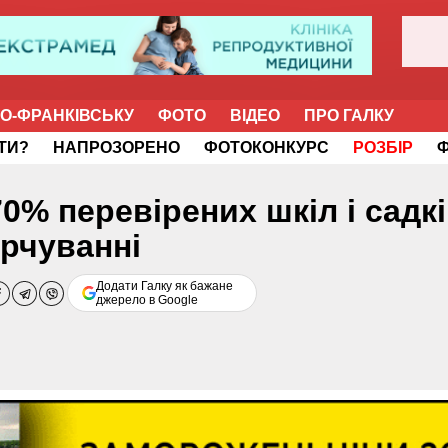
НО-ФРАНКІВСЬКУ
ФОТО
ВІДЕО
ПРО ГАЛКУ
ІТИ?
НАПРОЗОРЕНО
ФОТОКОНКУРС
РОЗБІР
0% перевірених шкіл і садк
рчуванні
Додати Галку як бажане
джерело в Google