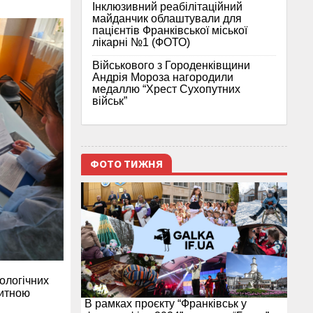
Інклюзивний реабілітаційний
майданчик облаштували для
пацієнтів Франківської міської
лікарні №1 (ФОТО)
Військового з Городенківщини
Андрія Мороза нагородили
медаллю “Хрест Сухопутних
військ”
ФОТО ТИЖНЯ
ологічних
питною
В рамках проєкту “Франківськ у