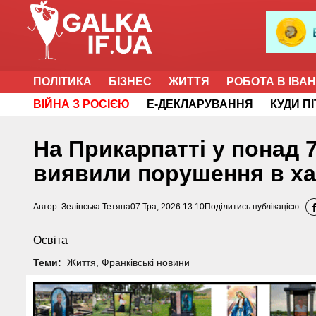
ПОЛІТИКА
БІЗНЕС
ЖИТТЯ
РОБОТА В ІВА
ВІЙНА З РОСІЄЮ
Е-ДЕКЛАРУВАННЯ
КУДИ П
На Прикарпатті у понад 7
виявили порушення в ха
Автор:
Зелінська Тетяна
07 Тра, 2026 13:10
Поділитись публікацією
Освіта
Теми:
Життя
,
Франківські новини