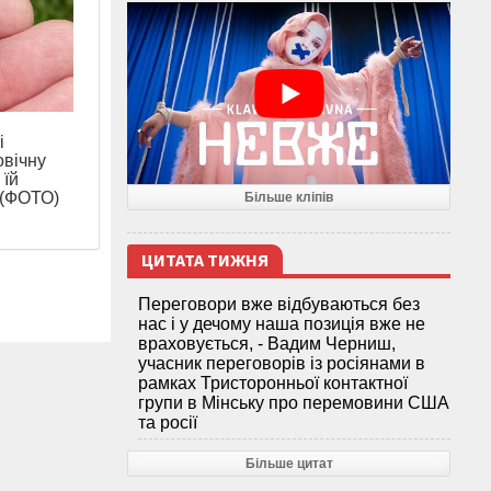
і
вічну
 їй
 (ФОТО)
Більше кліпів
ЦИТАТА ТИЖНЯ
Переговори вже відбуваються без
нас і у дечому наша позиція вже не
враховується, - Вадим Черниш,
учасник переговорів із росіянами в
рамках Тристоронньої контактної
групи в Мінську про перемовини США
та росії
Більше цитат