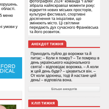
фотографіях 2024” команда “Галки”
 порушень.
зібрала найяскравіші моменти року:
 області.
відкриття нових міських просторів,
культурні фестивалі, спортивні
25 меню
досягнення та ініціативи, що
змінюють місто. Ці світлини
і умови у
передають дух сучасного Франківська
та його розвиток.
АНЕКДОТ ТИЖНЯ
Приходить пуйло до ворожки та й
питає: – Коли я помру? – Ти помреш в
день українського національного
свята! – відповідає ворожка. – А коли
ж цей день буде? – цікавиться він. –
От коли здохнеш, тоді й настане цей
день! – відповіла вона.
Більше анекдотів
КЛІП ТИЖНЯ