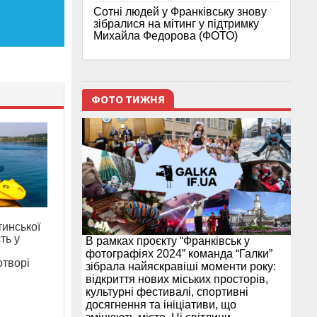
Сотні людей у Франківську знову
зібралися на мітинг у підтримку
Михайла Федорова (ФОТО)
ФОТО ТИЖНЯ
инської
ть у
В рамках проєкту “Франківськ у
фотографіях 2024” команда “Галки”
отворі
зібрала найяскравіші моменти року:
відкриття нових міських просторів,
культурні фестивалі, спортивні
досягнення та ініціативи, що