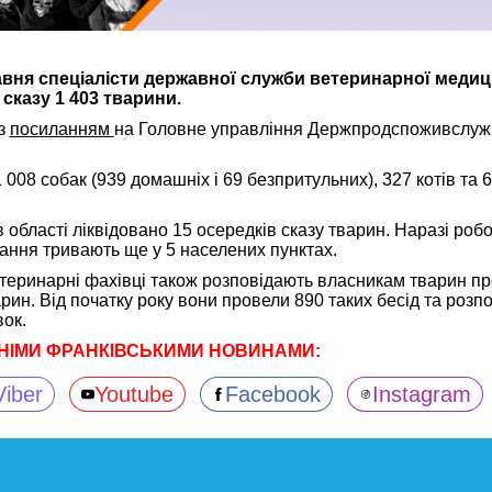
авня спеціалісти державної служби ветеринарної меди
сказу 1 403 тварини.
 з
посиланням
на Головне управління Держпродспоживслужб
08 собак (939 домашніх і 69 безпритульних), 327 котів та 
 області ліквідовано 15 осередків сказу тварин. Наразі робо
ння тривають ще у 5 населених пунктах.
етеринарні фахівці також розповідають власникам тварин п
арин. Від початку року вони провели 890 таких бесід та роз
ок.
НІМИ ФРАНКІВСЬКИМИ НОВИНАМИ:
Viber
Youtube
Facebook
Instagram