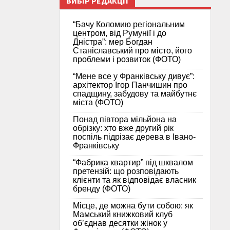
ВИБІР РЕДАКЦІЇ
“Бачу Коломию регіональним
центром, від Румунії і до
Дністра”: мер Богдан
Станіславський про місто, його
проблеми і розвиток (ФОТО)
“Мене все у Франківську дивує”:
архітектор Ігор Панчишин про
спадщину, забудову та майбутнє
міста (ФОТО)
Понад півтора мільйона на
обрізку: хто вже другий рік
поспіль підрізає дерева в Івано-
Франківську
“Фабрика квартир” під шквалом
претензій: що розповідають
клієнти та як відповідає власник
бренду (ФОТО)
Місце, де можна бути собою: як
Мамський книжковий клуб
об’єднав десятки жінок у