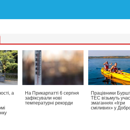
ості, а
На Прикарпатті 6 серпня
Працівники Буршт
зафіксували нові
ТЕС візьмуть учас
температурні рекорди
змаганнях «Ігри
омі
сміливих» у Добр
нку