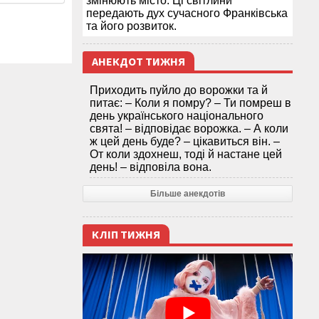
змінюють місто. Ці світлини
передають дух сучасного Франківська
та його розвиток.
АНЕКДОТ ТИЖНЯ
Приходить пуйло до ворожки та й
питає: – Коли я помру? – Ти помреш в
день українського національного
свята! – відповідає ворожка. – А коли
ж цей день буде? – цікавиться він. –
От коли здохнеш, тоді й настане цей
день! – відповіла вона.
Більше анекдотів
КЛІП ТИЖНЯ