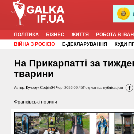
ПОЛІТИКА
БІЗНЕС
ЖИТТЯ
РОБОТА В ІВА
ВІЙНА З РОСІЄЮ
Е-ДЕКЛАРУВАННЯ
КУДИ П
На Прикарпатті за тижде
тварини
Автор:
Кучерук Софія
04 Чер, 2026 09:45
Поділитись публікацією
Франківські новини