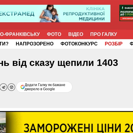
НО-ФРАНКІВСЬКУ
ФОТО
ВІДЕО
ПРО ГАЛКУ
ІТИ?
НАПРОЗОРЕНО
ФОТОКОНКУРС
РОЗБІР
нь від сказу щепили 1403
Додати Галку як бажане
джерело в Google