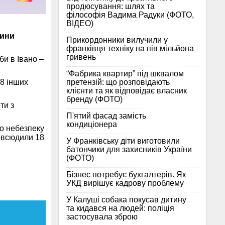
продюсування: шлях та
філософія Вадима Радуки (ФОТО,
ВІДЕО)
цини
Прикордонники вилучили у
франківця техніку на пів мільйона
гривень
и в Івано –
“Фабрика квартир” під шквалом
претензій: що розповідають
68 інших
клієнти та як відповідає власник
бренду (ФОТО)
ти з
П'ятий фасад замість
кондиціонера
ро небезпеку
повсюдили 18
У Франківську діти виготовили
батончики для захисників України
(ФОТО)
Бізнес потребує бухгалтерів. Як
УКД вирішує кадрову проблему
У Калуші собака покусав дитину
та кидався на людей: поліція
застосувала зброю