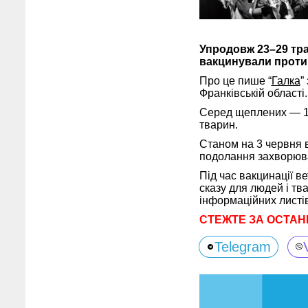
Упродовж 23–29 тр
вакцинували проти 
Про це пише “
Галка
”
Франківській області.
Серед щеплених — 1 0
тварин.
Станом на 3 червня в
подолання захворюва
Під час вакцинації в
сказу для людей і тв
інформаційних листів
СТЕЖТЕ ЗА ОСТАН
Telegram