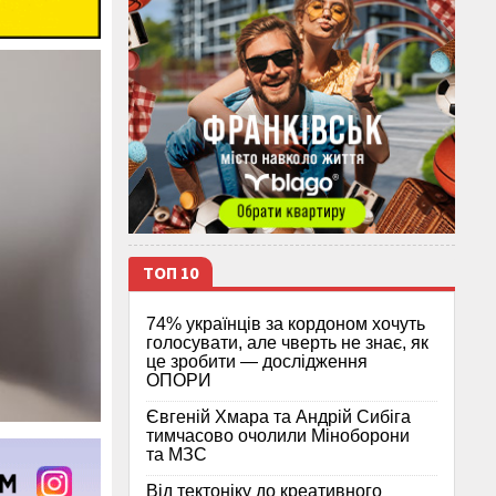
ТОП 10
74% українців за кордоном хочуть
голосувати, але чверть не знає, як
це зробити — дослідження
ОПОРИ
Євгеній Хмара та Андрій Сибіга
тимчасово очолили Міноборони
та МЗС
Від тектоніку до креативного