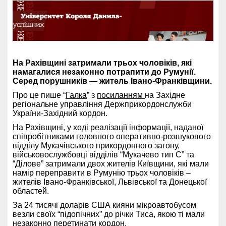
На Рахівщині затримали трьох чоловіків, які
намагалися незаконно потрапити до Румунії.
Серед порушників — житель Івано-Франківщини.
Про це пише “
Галка
” з
посиланням
на Західне
регіональне управління Держприкордонслужби
України-Західний кордон.
На Рахівщині, у ході реалізації інформації, наданої
співробітниками головного оперативно-розшукового
відділу Мукачівського прикордонного загону,
військовослужбовці відділів “Мукачево тип С” та
“Ділове” затримали двох жителів Київщини, які мали
намір переправити в Румунію трьох чоловіків –
жителів Івано-Франківської, Львівської та Донецької
областей.
За 24 тисячі доларів США кияни мікроавтобусом
везли своїх “підопічних” до річки Тиса, якою ті мали
незаконно перетинати кордон.