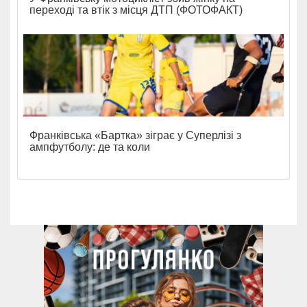
переході та втік з місця ДТП (ФОТОФАКТ)
Франківська «Бартка» зіграє у Суперлізі з
ампфутболу: де та коли