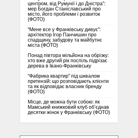
центром, від Румунії і до Дністра”:
мер Богдан Станіславський про
місто, його проблеми і розвиток
(ФОТО)
“Мене все у Франківську дивує”:
архітектор Ігор Панчишин про
спадщину, забудову та майбутнє
міста (ФОТО)
Понад півтора мільйона на обрізку:
хто вже другий рік поспіль підрізає
дерева в Івано-Франківську
“Фабрика квартир” під шквалом
претензій: що розповідають клієнти
та як відповідає власник бренду
(ФОТО)
Місце, де можна бути собою: як
Мамський книжковий клуб об’єднав
десятки жінок у Франківську (ФОТО)