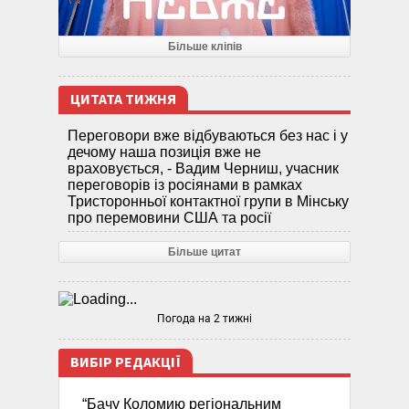
Більше кліпів
ЦИТАТА ТИЖНЯ
Переговори вже відбуваються без нас і у
дечому наша позиція вже не
враховується, - Вадим Черниш, учасник
переговорів із росіянами в рамках
Тристоронньої контактної групи в Мінську
про перемовини США та росії
Більше цитат
Погода на 2 тижні
ВИБІР РЕДАКЦІЇ
“Бачу Коломию регіональним