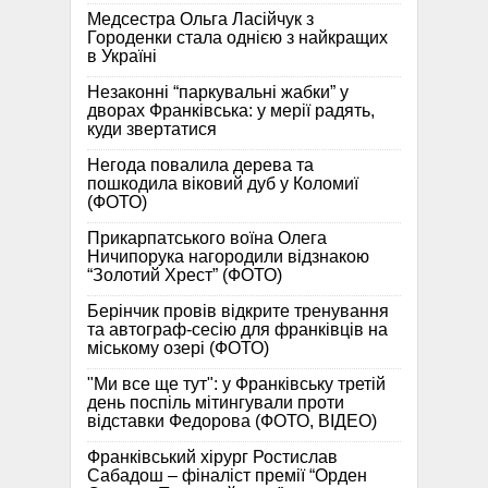
Медсестра Ольга Ласійчук з
Городенки стала однією з найкращих
в Україні
Незаконні “паркувальні жабки” у
дворах Франківська: у мерії радять,
куди звертатися
Негода повалила дерева та
пошкодила віковий дуб у Коломиї
(ФОТО)
Прикарпатського воїна Олега
Ничипорука нагородили відзнакою
“Золотий Хрест” (ФОТО)
Берінчик провів відкрите тренування
та автограф-сесію для франківців на
міському озері (ФОТО)
"Ми все ще тут": у Франківську третій
день поспіль мітингували проти
відставки Федорова (ФОТО, ВІДЕО)
Франківський хірург Ростислав
Сабадош – фіналіст премії “Орден