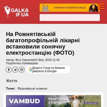
На Рожнятівській
багатопрофільній лікарні
встановили сонячну
електростанцію (ФОТО)
Автор:
Віта Гринечко
01 Вер, 2025 11:45
Поділитись публікацією
Додати Галку як бажане
джерело в Google
Життя
Теми:
Франківські новини