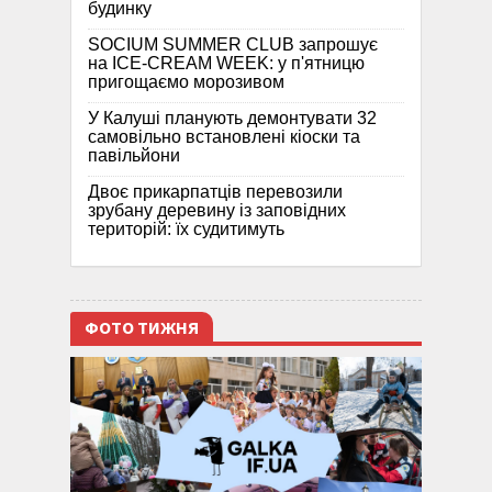
будинку
SOCIUM SUMMER CLUB запрошує
на ICE-CREAM WEEK: у п'ятницю
пригощаємо морозивом
У Калуші планують демонтувати 32
самовільно встановлені кіоски та
павільйони
Двоє прикарпатців перевозили
зрубану деревину із заповідних
територій: їх судитимуть
ФОТО ТИЖНЯ