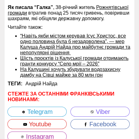
Як писала “Галка”
, 38-річний житель
Рожнятівської
громади
втратив понад 25 тисяч гривень, повіривши
шахраям, які обіцяли державну допомогу.
Читайте також:
“Навіть якби містом керував Ісус Христос, все
одно половина була б незадоволена”, — мер
Калуша Андрій Найда про майбутнє громади та
непопулярні рішення
Шість проєктів із Калуської громади отримають
гранти конкурсу “Село мрії – 2026”
На Калущині хочуть збудувати водозахисну
дамбу на Сівці майже за 80 млн грн
ТЕГИ:
Андрій Найда
СТЕЖТЕ ЗА ОСТАННІМИ ФРАНКІВСЬКИМИ
НОВИНАМИ:
Telegram
Viber
Youtube
Facebook
Instagram