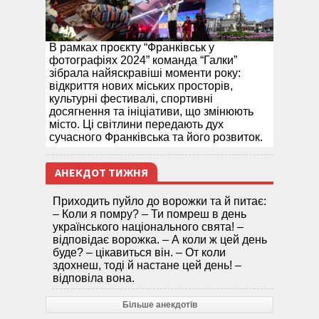
В рамках проєкту “Франківськ у
фотографіях 2024” команда “Галки”
зібрала найяскравіші моменти року:
відкриття нових міських просторів,
культурні фестивалі, спортивні
досягнення та ініціативи, що змінюють
місто. Ці світлини передають дух
сучасного Франківська та його розвиток.
АНЕКДОТ ТИЖНЯ
Приходить пуйло до ворожки та й питає:
– Коли я помру? – Ти помреш в день
українського національного свята! –
відповідає ворожка. – А коли ж цей день
буде? – цікавиться він. – От коли
здохнеш, тоді й настане цей день! –
відповіла вона.
Більше анекдотів