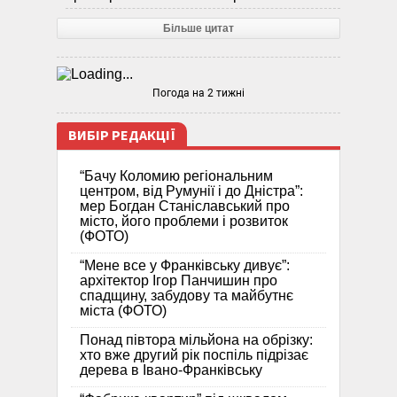
Більше цитат
Погода на 2 тижні
ВИБІР РЕДАКЦІЇ
“Бачу Коломию регіональним
центром, від Румунії і до Дністра”:
мер Богдан Станіславський про
місто, його проблеми і розвиток
(ФОТО)
“Мене все у Франківську дивує”:
архітектор Ігор Панчишин про
спадщину, забудову та майбутнє
міста (ФОТО)
Понад півтора мільйона на обрізку:
хто вже другий рік поспіль підрізає
дерева в Івано-Франківську