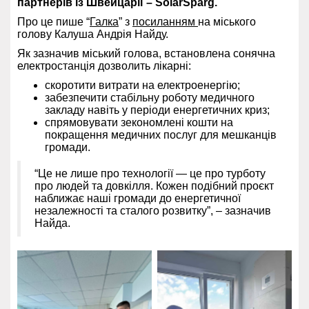
партнерів із Швейцарії – SolarSparg.
Про це пише “
Галка
” з
посиланням
на міського
голову Калуша Андрія Найду.
Як зазначив міський голова, встановлена сонячна
електростанція дозволить лікарні:
скоротити витрати на електроенергію;
забезпечити стабільну роботу медичного
закладу навіть у періоди енергетичних криз;
спрямовувати зекономлені кошти на
покращення медичних послуг для мешканців
громади.
“Це не лише про технології — це про турботу
про людей та довкілля. Кожен подібний проєкт
наближає наші громади до енергетичної
незалежності та сталого розвитку”, – зазначив
Найда.