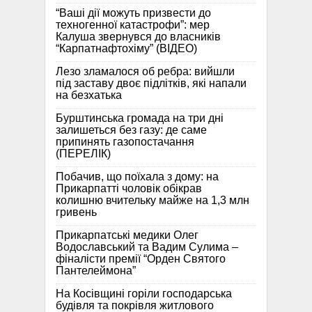
“Ваші дії можуть призвести до
техногенної катастрофи”: мер
Калуша звернувся до власників
“Карпатнафтохіму” (ВІДЕО)
Лезо зламалося об ребра: вийшли
під заставу двоє підлітків, які напали
на безхатька
Бурштинська громада на три дні
залишеться без газу: де саме
припинять газопостачання
(ПЕРЕЛІК)
Побачив, що поїхала з дому: на
Прикарпатті чоловік обікрав
колишню вчительку майже на 1,3 млн
гривень
Прикарпатські медики Олег
Водославський та Вадим Сулима –
фіналісти премії “Орден Святого
Пантелеймона”
На Косівщині горіли господарська
будівля та покрівля житлового