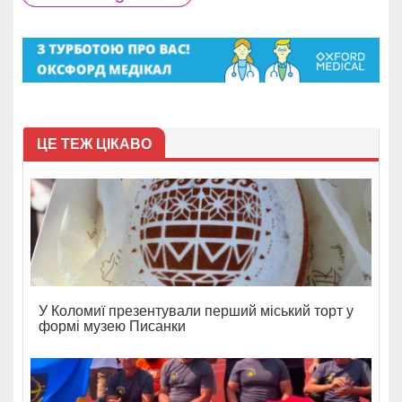
ЦЕ ТЕЖ ЦІКАВО
У Коломиї презентували перший міський торт у
формі музею Писанки