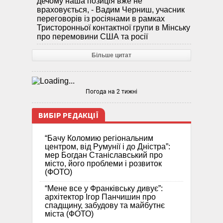
дечому наша позиція вже не
враховується, - Вадим Черниш, учасник
переговорів із росіянами в рамках
Тристоронньої контактної групи в Мінську
про перемовини США та росії
Більше цитат
Погода на 2 тижні
ВИБІР РЕДАКЦІЇ
“Бачу Коломию регіональним
центром, від Румунії і до Дністра”:
мер Богдан Станіславський про
місто, його проблеми і розвиток
(ФОТО)
“Мене все у Франківську дивує”:
архітектор Ігор Панчишин про
спадщину, забудову та майбутнє
міста (ФОТО)