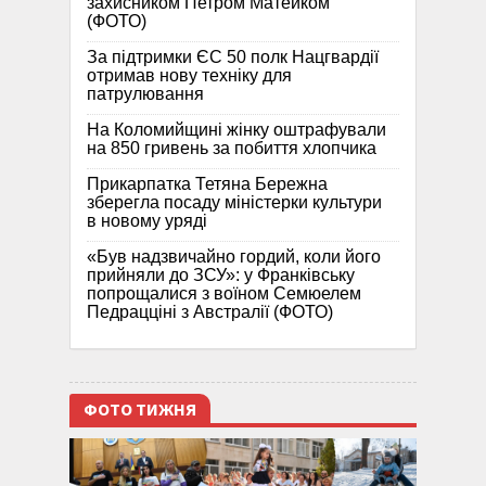
захисником Петром Матейком
(ФОТО)
За підтримки ЄС 50 полк Нацгвардії
отримав нову техніку для
патрулювання
На Коломийщині жінку оштрафували
на 850 гривень за побиття хлопчика
Прикарпатка Тетяна Бережна
зберегла посаду міністерки культури
в новому уряді
«Був надзвичайно гордий, коли його
прийняли до ЗСУ»: у Франківську
попрощалися з воїном Семюелем
Педрацціні з Австралії (ФОТО)
ФОТО ТИЖНЯ