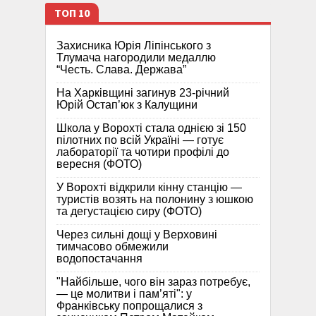
ТОП 10
Захисника Юрія Ліпінського з
Тлумача нагородили медаллю
“Честь. Слава. Держава”
На Харківщині загинув 23-річний
Юрій Остап’юк з Калущини
Школа у Ворохті стала однією зі 150
пілотних по всій Україні — готує
лабораторії та чотири профілі до
вересня (ФОТО)
У Ворохті відкрили кінну станцію —
туристів возять на полонину з юшкою
та дегустацією сиру (ФОТО)
Через сильні дощі у Верховині
тимчасово обмежили
водопостачання
"Найбільше, чого він зараз потребує,
— це молитви і пам’яті": у
Франківську попрощалися з