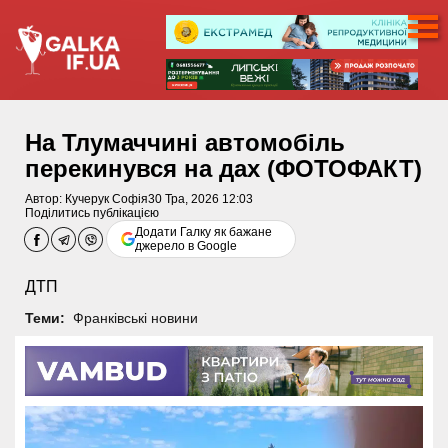
На Тлумаччині автомобіль
перекинувся на дах (ФОТОФАКТ)
Автор:
Кучерук Софія
30 Тра, 2026 12:03
Поділитись публікацією
Додати Галку як бажане
джерело в Google
ДТП
Теми:
Франківські новини