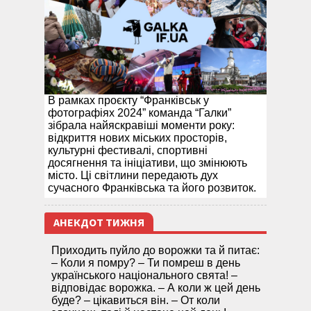
В рамках проєкту “Франківськ у
фотографіях 2024” команда “Галки”
зібрала найяскравіші моменти року:
відкриття нових міських просторів,
культурні фестивалі, спортивні
досягнення та ініціативи, що змінюють
місто. Ці світлини передають дух
сучасного Франківська та його розвиток.
АНЕКДОТ ТИЖНЯ
Приходить пуйло до ворожки та й питає:
– Коли я помру? – Ти помреш в день
українського національного свята! –
відповідає ворожка. – А коли ж цей день
буде? – цікавиться він. – От коли