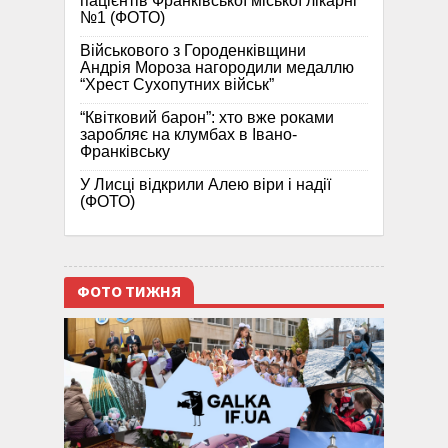
пацієнтів Франківської міської лікарні
№1 (ФОТО)
Військового з Городенківщини
Андрія Мороза нагородили медаллю
“Хрест Сухопутних військ”
“Квітковий барон”: хто вже роками
заробляє на клумбах в Івано-
Франківську
У Лисці відкрили Алею віри і надії
(ФОТО)
ФОТО ТИЖНЯ