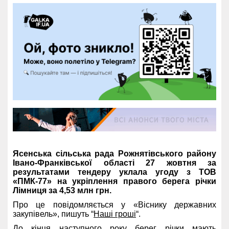
Ясенська сільська рада Рожнятівського району
Івано-Франківської області 27 жовтня за
результатами тендеру уклала угоду з ТОВ
«ПМК-77» на укріплення правого берега річки
Лімниця за 4,53 млн грн.
Про це повідомляється у «Віснику державних
закупівель», пишуть “
Наші гроші
“.
До кінця наступного року берег річки мають