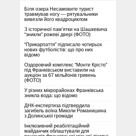
Біля озера Несамовите турист
травмував ногу — рятувальники
вивезли його квадроциклом
З історичної памʼятки на Шашкевича
“зникли” рожеві двері (ФОТО)
“Прикарпаття” підписало чотирьох
нових футболістів: що про них
відомо
Оздоровчий комплекс “Монте Крісто”
під Франківськом виставили на
аукціон за 67 мільйонів гривень
(ФОТО)
У різних мікрорайонах Франківська
зникла вода: що відомо
ДНК-експертиза підтвердила
загибель воїна Миколи Романишина
з Долинської громади
Інклюзивний реабілітаційний
майданчик облаштували для