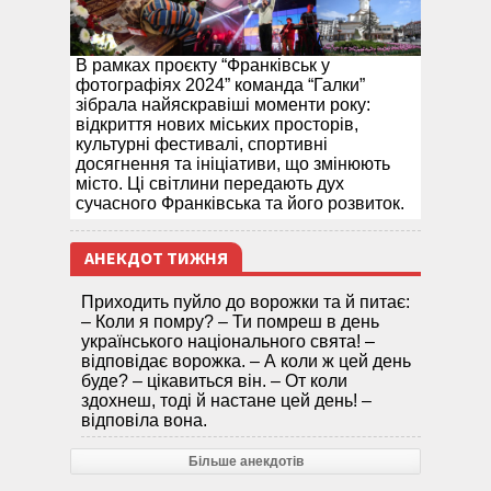
В рамках проєкту “Франківськ у
фотографіях 2024” команда “Галки”
зібрала найяскравіші моменти року:
відкриття нових міських просторів,
культурні фестивалі, спортивні
досягнення та ініціативи, що змінюють
місто. Ці світлини передають дух
сучасного Франківська та його розвиток.
АНЕКДОТ ТИЖНЯ
Приходить пуйло до ворожки та й питає:
– Коли я помру? – Ти помреш в день
українського національного свята! –
відповідає ворожка. – А коли ж цей день
буде? – цікавиться він. – От коли
здохнеш, тоді й настане цей день! –
відповіла вона.
Більше анекдотів