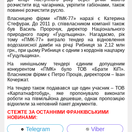
розчистити від чагарника, укріпити габіонами, також
повинні розчистити русло.
Власницею фірми «ПМК-77» наразі є Катерина
Стефурак. До 2011 р. співвласником компанії також
був Василь Пророчук, директор Національного
природного парку «Гуцульщина». Нагадаємо, рік
тому «ПМК-77» виграло тендер на відновлення
водозахисної дамби на річці Рибниця за 2,12 млн
грн., при цьому Рибниця є одним з кордонів нацпарку
«Гуцульщина».
На нинішньому тендері єдиним допущеним
конкурентом «ПМК» було ТОВ «Брати КіП».
Власником фірми є Петро Проців, директором – Іван
Кочержат.
На тендер також подавався ще один учасник – ТОВ
«Карпатнафтобуд», яке пропонувало виконати
роботи на півмільйона дешевше, однак пропозицію
відхилили за неповний пакет документів.
СТЕЖТЕ ЗА ОСТАННІМИ ФРАНКІВСЬКИМИ
НОВИНАМИ:
Telegram
Viber