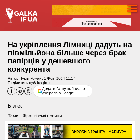
На укріплення Лімниці дадуть на
півмільйона більше через брак
папірців у дешевшого
конкурента
Автор:
Турій Роман
31 Жов, 2014 11:17
Поділитись публікацією
Додати Галку як бажане
джерело в Google
Бізнес
Теми:
Франківські новини