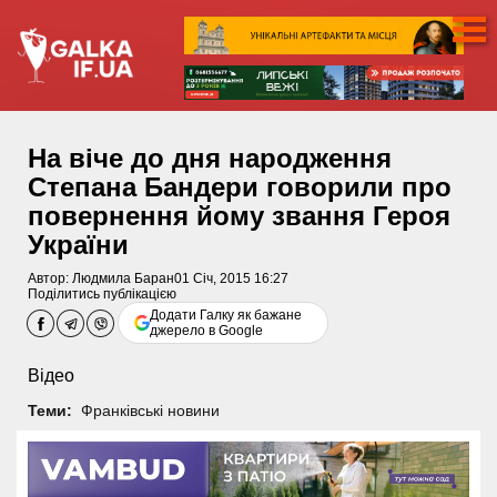
На віче до дня народження
Степана Бандери говорили про
повернення йому звання Героя
України
Автор:
Людмила Баран
01 Січ, 2015 16:27
Поділитись публікацією
Додати Галку як бажане
джерело в Google
Відео
Теми:
Франківські новини