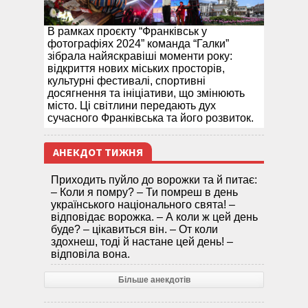
В рамках проєкту “Франківськ у
фотографіях 2024” команда “Галки”
зібрала найяскравіші моменти року:
відкриття нових міських просторів,
культурні фестивалі, спортивні
досягнення та ініціативи, що змінюють
місто. Ці світлини передають дух
сучасного Франківська та його розвиток.
АНЕКДОТ ТИЖНЯ
Приходить пуйло до ворожки та й питає:
– Коли я помру? – Ти помреш в день
українського національного свята! –
відповідає ворожка. – А коли ж цей день
буде? – цікавиться він. – От коли
здохнеш, тоді й настане цей день! –
відповіла вона.
Більше анекдотів