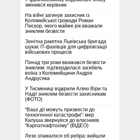
змінився керівник
На війні загинув захисник із
Коломийської громади Роман
Пискор, якого майже рік вважали
зниклим безвісти
Зенітна ракетна Львівська бригада
шукає IT-фахівців для цифровізації
військових процесів
Понад три роки вважався безвісти
зниклим: підтвердилася загибель
воїна з Коломийщини Андрія
Андрусяка
У Тисмениці відкрили Алею Віри та
Надії зниклим безвісти захисникам
(ФОТО)
“Ваші дії можуть призвести до
техногенної катастрофи”: мер
Калуша звернувся до власників
“Карпатнафтохіму” (ВІДЕО)
Лезо зламалося об ребра: вийшли