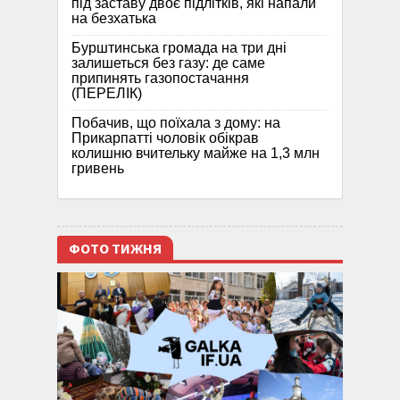
під заставу двоє підлітків, які напали
на безхатька
Бурштинська громада на три дні
залишеться без газу: де саме
припинять газопостачання
(ПЕРЕЛІК)
Побачив, що поїхала з дому: на
Прикарпатті чоловік обікрав
колишню вчительку майже на 1,3 млн
гривень
ФОТО ТИЖНЯ