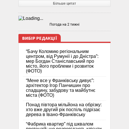
Більше цитат
Погода на 2 тижні
ВИБІР РЕДАКЦІЇ
“Бачу Коломию регіональним
центром, від Румунії і до Дністра”:
мер Богдан Станіславський про
місто, його проблеми і розвиток
(ФОТО)
“Мене все у Франківську дивує”:
архітектор Ігор Панчишин про
спадщину, забудову та майбутнє
міста (ФОТО)
Понад півтора мільйона на обрізку:
хто вже другий рік поспіль підрізає
дерева в Івано-Франківську
“Фабрика квартир” під шквалом
претензій: що розповідають клієнти