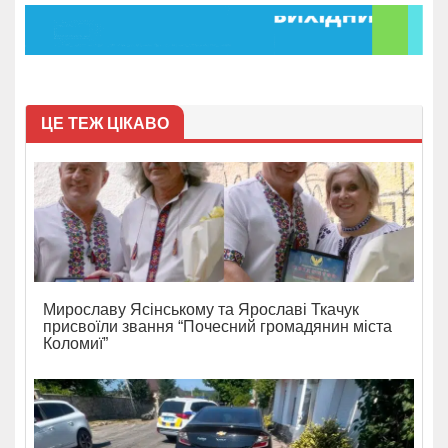
ЦЕ ТЕЖ ЦІКАВО
Мирославу Ясінському та Ярославі Ткачук
присвоїли звання “Почесний громадянин міста
Коломиї”