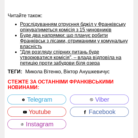
Читайте також:
Розслідуванням отруєння бджіл у Франківську
опікуватиметься комісія з 15 чиновників
Буде два напрямки: що планує робити
Франківськ з лісами, отриманими у комунальну
власність
“Для розгляду спірних питань буде
утворюватися комісія”, – влада відповіла на
петицію проти забудови біля озера
ТЕГИ:
Микола Вітенко,
Віктор Анушкевичус
СТЕЖТЕ ЗА ОСТАННІМИ ФРАНКІВСЬКИМИ
НОВИНАМИ:
Telegram
Viber
Youtube
Facebook
Instagram