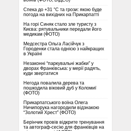
Спека до +31 °C та грози: якою буде
погода на вихідних на Прикарпатті
На горі Синяк стало зле туристу з
Києва: рятувальники передали його
медикам (ФОТО)
Медсестра Ольга Ласійчук з
Городенки стала однією з найкращих
в Україні
Незаконні “паркувальні жабки” у
дворах Франківська: у мерії радять,
куди звертатися
Негода повалила дерева та
пошкодила віковий дуб у Коломиї
(ФОТО)
Прикарпатського воїна Олега
Ничипорука нагородили відзнакою
“Золотий Хрест” (ФОТО)
Берінчик провів відкрите тренування
та автограф-сесію для франківців на