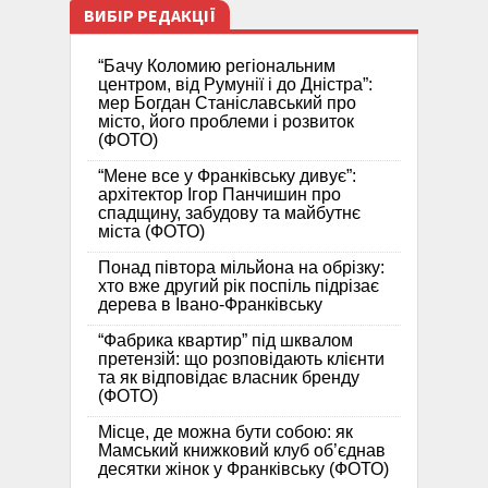
ВИБІР РЕДАКЦІЇ
“Бачу Коломию регіональним
центром, від Румунії і до Дністра”:
мер Богдан Станіславський про
місто, його проблеми і розвиток
(ФОТО)
“Мене все у Франківську дивує”:
архітектор Ігор Панчишин про
спадщину, забудову та майбутнє
міста (ФОТО)
Понад півтора мільйона на обрізку:
хто вже другий рік поспіль підрізає
дерева в Івано-Франківську
“Фабрика квартир” під шквалом
претензій: що розповідають клієнти
та як відповідає власник бренду
(ФОТО)
Місце, де можна бути собою: як
Мамський книжковий клуб об’єднав
десятки жінок у Франківську (ФОТО)