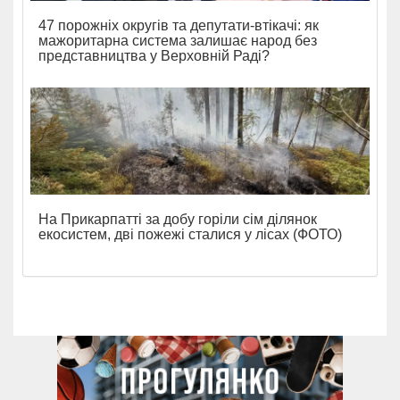
47 порожніх округів та депутати-втікачі: як
мажоритарна система залишає народ без
представництва у Верховній Раді?
На Прикарпатті за добу горіли сім ділянок
екосистем, дві пожежі сталися у лісах (ФОТО)