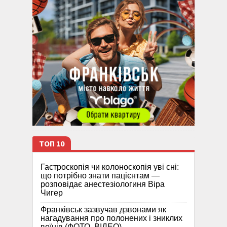
ТОП 10
Гастроскопія чи колоноскопія уві сні:
що потрібно знати пацієнтам —
розповідає анестезіологиня Віра
Чигер
Франківськ зазвучав дзвонами як
нагадування про полонених і зниклих
воїнів (ФОТО, ВІДЕО)