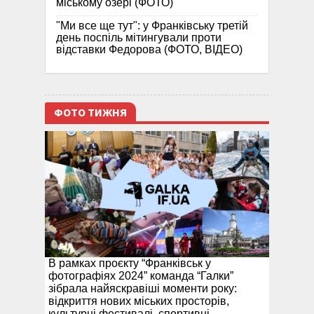
міському озері (ФОТО)
"Ми все ще тут": у Франківську третій
день поспіль мітингували проти
відставки Федорова (ФОТО, ВІДЕО)
ФОТО ТИЖНЯ
В рамках проєкту “Франківськ у
фотографіях 2024” команда “Галки”
зібрала найяскравіші моменти року:
відкриття нових міських просторів,
культурні фестивалі, спортивні