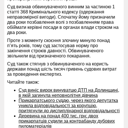
Суд визнав обвинуваченого винним за частиною 1
статті 368 Кримінального кодексу (одержання
неправомірної вигоди). Спочатку йому призначили
два роки позбавлення волі з позбавленням права
обіймати керівні посади в органах влади строком на
два роки.
Проте з моменту скоєння злочину минуло понад
п’ять років, тому суд застосував норму про
закінчення строків давності. Обвинуваченого
звільнили від призначеного покарання.
Суд також стягнув з обвинуваченого на користь
держави понад шість тисяч гривень судових витрат
за проведення експертиз.
Читайте також:
Суд виніс вирок винуватцю ДТП на Долинщині,
в якій загинула неповнолітня дівчина
Прикарпатського суддю, через якого депутатка
уникла відповідальності за корупцію,
притягнули до диспиплінарної відповідальності
Деревина на понад 400 тис. грн: двох
прикарпатців судили за контрабанду дубових
пиломатеріалів