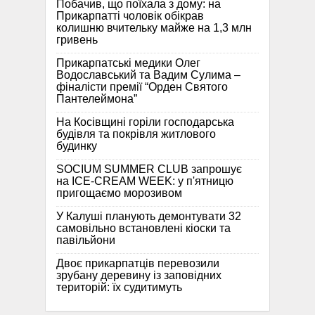
Побачив, що поїхала з дому: на
Прикарпатті чоловік обікрав
колишню вчительку майже на 1,3 млн
гривень
Прикарпатські медики Олег
Водославський та Вадим Сулима –
фіналісти премії “Орден Святого
Пантелеймона”
На Косівщині горіли господарська
будівля та покрівля житлового
будинку
SOCIUM SUMMER CLUB запрошує
на ICE-CREAM WEEK: у п'ятницю
пригощаємо морозивом
У Калуші планують демонтувати 32
самовільно встановлені кіоски та
павільйони
Двоє прикарпатців перевозили
зрубану деревину із заповідних
територій: їх судитимуть