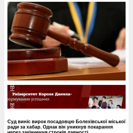
Суд виніс вирок посадовцю Болехівської міської
ради за хабар. Однак він уникнув покарання
через закінчення строків давності.