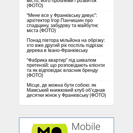
місто, його проблеми і розвиток
(ФОТО)
“Мене все у Франківську дивує”:
архітектор Ігор Панчишин про
спадщину, забудову та майбутнє
міста (ФОТО)
Понад півтора мільйона на обрізку:
хто вже другий рік поспіль підрізає
дерева в Івано-Франківську
“Фабрика квартир” під шквалом
претензій: що розповідають клієнти
та як відповідає власник бренду
(ФОТО)
Місце, де можна бути собою: як
Мамський книжковий клуб об’єднав
десятки жінок у Франківську (ФОТО)