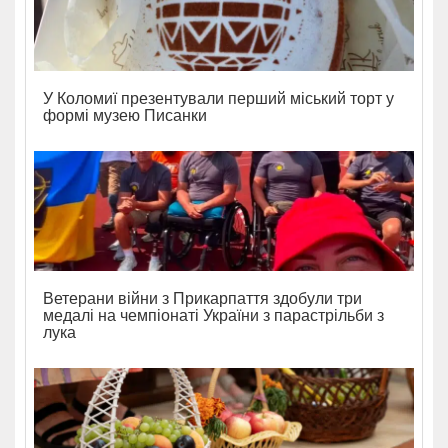
У Коломиї презентували перший міський торт у
формі музею Писанки
Ветерани війни з Прикарпаття здобули три
медалі на чемпіонаті України з парастрільби з
лука