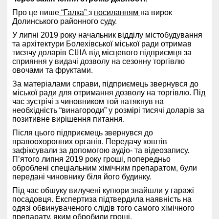
Про це пише
“Галка”
з
посиланням
на вирок
Долинського районного суду.
У липні 2019 року начальник відділу містобудування
та архітектури Болехівської міської ради отримав
тисячу доларів США від місцевого підприємця за
сприяння у видачі дозволу на сезонну торгівлю
овочами та фруктами.
За матеріалами справи, підприємець звернувся до
міської ради для отримання дозволу на торгівлю. Під
час зустрічі з чиновником той натякнув на
необхідність “винагороди” у розмірі тисячі доларів за
позитивне вирішення питання.
Після цього підприємець звернувся до
правоохоронних органів. Передачу коштів
зафіксували за допомогою аудіо- та відеозапису.
П’ятого липня 2019 року гроші, попередньо
оброблені спеціальним хімічним препаратом, були
передані чиновнику біля його будинку.
Під час обшуку вилучені купюри знайшли у гаражі
посадовця. Експертиза підтвердила наявність на
одязі обвинуваченого слідів того самого хімічного
препарату, яким обробили гроші.