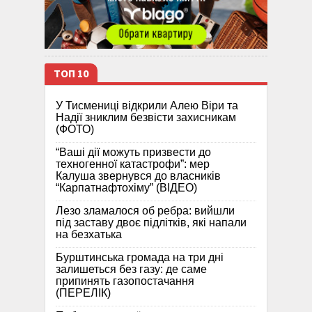
ТОП 10
У Тисмениці відкрили Алею Віри та
Надії зниклим безвісти захисникам
(ФОТО)
“Ваші дії можуть призвести до
техногенної катастрофи”: мер
Калуша звернувся до власників
“Карпатнафтохіму” (ВІДЕО)
Лезо зламалося об ребра: вийшли
під заставу двоє підлітків, які напали
на безхатька
Бурштинська громада на три дні
залишеться без газу: де саме
припинять газопостачання
(ПЕРЕЛІК)