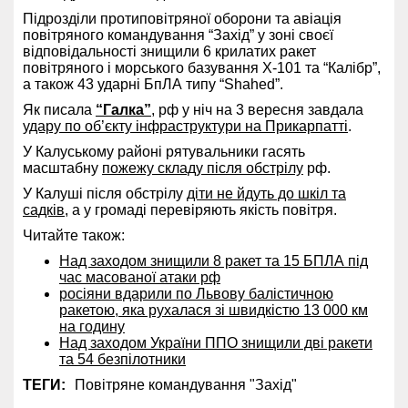
Підрозділи протиповітряної оборони та авіація
повітряного командування “Захід” у зоні своєї
відповідальності знищили 6 крилатих ракет
повітряного і морського базування Х-101 та “Калібр”,
а також 43 ударні БпЛА типу “Shahed”.
Як писала
“Галка”
, рф у ніч на 3 вересня завдала
удару по об’єкту інфраструктури на Прикарпатті
.
У Калуському районі рятувальники гасять
масштабну
пожежу складу після обстрілу
рф.
У Калуші після обстрілу
діти не йдуть до шкіл та
садків
, а у громаді перевіряють якість повітря.
Читайте також:
Над заходом знищили 8 ракет та 15 БПЛА під
час масованої атаки рф
росіяни вдарили по Львову балістичною
ракетою, яка рухалася зі швидкістю 13 000 км
на годину
Над заходом України ППО знищили дві ракети
та 54 безпілотники
ТЕГИ:
Повітряне командування "Захід"