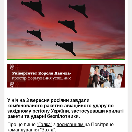
У ніч на 3 вересня росіяни завдали
комбінованого ракетно-авіаційного удару по
західному регіону України, застосувавши крилаті
ракети та ударні безпілотники.
Про це пише
“Галка”
з
посиланням
на Повітряне
командування “Захід”.