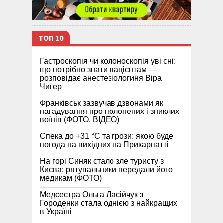
ТОП 10
Гастроскопія чи колоноскопія уві сні:
що потрібно знати пацієнтам —
розповідає анестезіологиня Віра
Чигер
Франківськ зазвучав дзвонами як
нагадування про полонених і зниклих
воїнів (ФОТО, ВІДЕО)
Спека до +31 °C та грози: якою буде
погода на вихідних на Прикарпатті
На горі Синяк стало зле туристу з
Києва: рятувальники передали його
медикам (ФОТО)
Медсестра Ольга Ласійчук з
Городенки стала однією з найкращих
в Україні