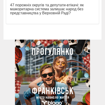
47 порожніх округів та депутати-втікачі: як
мажоритарна система залишає народ без
представництва у Верховній Раді?