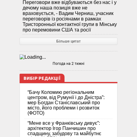
Переговори вже відбуваються без нас і у
дечому наша позиція вже не
враховується, - Вадим Черниш, учасник
переговорів із росіянами в рамках
Тристоронньої контактної групи в Мінську
про перемовини США та росії
Більше цитат
Погода на 2 тижні
ВИБІР РЕДАКЦІЇ
“Бачу Коломию регіональним
центром, від Румунії і до Дністра”:
мер Богдан Станіславський про
місто, його проблеми і розвиток
(ФОТО)
“Мене все у Франківську дивує”:
архітектор Ігор Панчишин про
спадщину, забудову та майбутнє