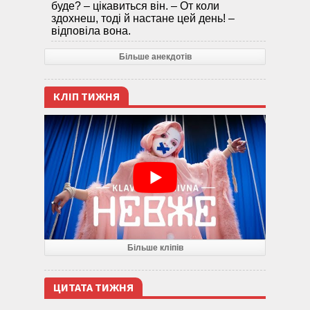
буде? – цікавиться він. – От коли
здохнеш, тоді й настане цей день! –
відповіла вона.
Більше анекдотів
КЛІП ТИЖНЯ
Більше кліпів
ЦИТАТА ТИЖНЯ