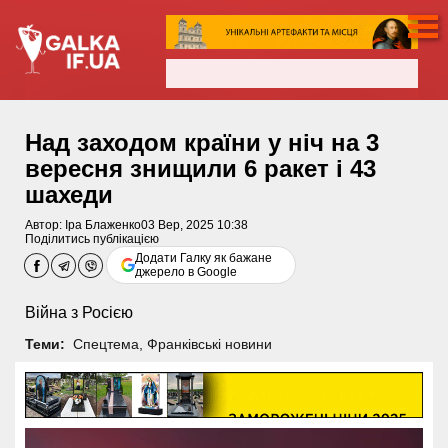
Над заходом країни у ніч на 3
вересня знищили 6 ракет і 43
шахеди
Автор:
Іра Блаженко
03 Вер, 2025 10:38
Поділитись публікацією
Додати Галку як бажане
джерело в Google
Війна з Росією
Теми:
Спецтема
,
Франківські новини