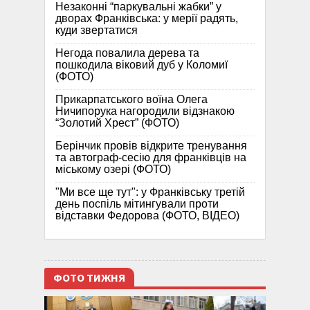
Незаконні “паркувальні жабки” у
дворах Франківська: у мерії радять,
куди звертатися
Негода повалила дерева та
пошкодила віковий дуб у Коломиї
(ФОТО)
Прикарпатського воїна Олега
Ничипорука нагородили відзнакою
“Золотий Хрест” (ФОТО)
Берінчик провів відкрите тренування
та автограф-сесію для франківців на
міському озері (ФОТО)
"Ми все ще тут": у Франківську третій
день поспіль мітингували проти
відставки Федорова (ФОТО, ВІДЕО)
ФОТО ТИЖНЯ