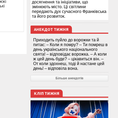
іжжі
досягнення та ініціативи, що
ькі
змінюють місто. Ці світлини
передають дух сучасного Франківська
та його розвиток.
АНЕКДОТ ТИЖНЯ
Приходить пуйло до ворожки та й
питає: – Коли я помру? – Ти помреш в
день українського національного
свята! – відповідає ворожка. – А коли
ж цей день буде? – цікавиться він. –
От коли здохнеш, тоді й настане цей
день! – відповіла вона.
Більше анекдотів
КЛІП ТИЖНЯ