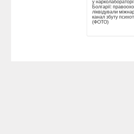
у нарколабораторії
Болгарії: правоох
ліквідували міжна
канал збуту психо
(ФОТО)