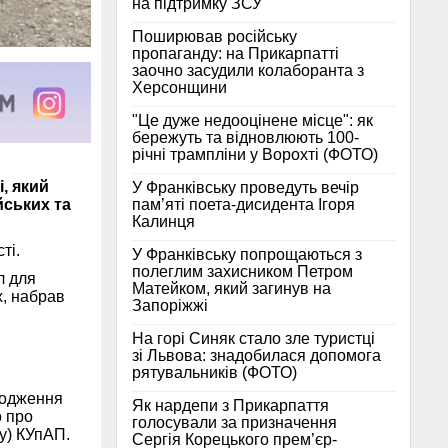
на підтримку ЗСУ
Поширював російську
пропаганду: на Прикарпатті
заочно засудили колаборанта з
Херсонщини
"Це дуже недооцінене місце": як
бережуть та відновлюють 100-
річні трампліни у Ворохті (ФОТО)
, який
У Франківську проведуть вечір
пам’яті поета-дисидента Ігоря
йських та
Калинця
ті.
У Франківську попрощаються з
полеглим захисником Петром
л для
Матейком, який загинув на
х, набрав
Запоріжжі
На горі Синяк стало зле туристці
зі Львова: знадобилася допомога
рятувальників (ФОТО)
ходження
Як нардепи з Прикарпаття
о про
голосували за призначення
ту) КУпАП.
Сергія Корецького прем’єр-