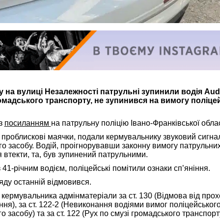
у на вулиці Незалежності патрульні зупинили водія Audi
мадського транспорту, не зупинився на вимогу поліце
 з
посиланням
на патрульну поліцію Івано-Франківської облас
и проблискові маячки, подали кермувальнику звуковий сигна
о засобу. Водій, проігнорувавши законну вимогу патрульни
 втекти, та, був зупинений патрульними.
 41-річним водієм, поліцейські помітили ознаки сп’яніння.
яду останній відмовився.
 кермувальника адмінматеріали за ст. 130 (Відмова від про
іння), за ст. 122-2 (Невиконання водіями вимог поліцейськог
о засобу) та за ст. 122 (Рух по смузі громадського транспор