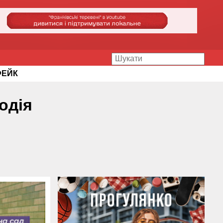
ФЕЙК
одія