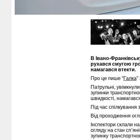
В Івано-Франківськ
рухався смугою гро
намагався втекти.
Про це пише “
Галка
”
Патрульні, увімкнул
зупинки транспортног
швидкості, намагався
Під час спілкування з
Від проходження огл
Інспектори склали на
огляду на стан спʼян
зупинку транспортног