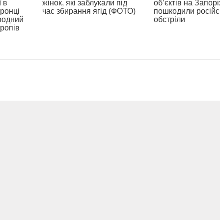
 в
жінок, які заблукали під
об’єктів на Запор
оронці
час збирання ягід (ФОТО)
пошкодили російс
родний
обстріли
тропів