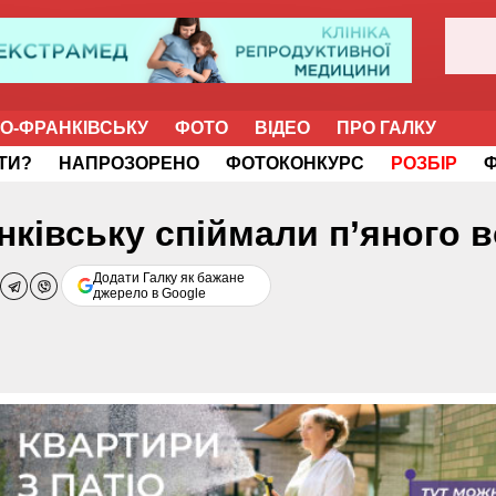
НО-ФРАНКІВСЬКУ
ФОТО
ВІДЕО
ПРО ГАЛКУ
ІТИ?
НАПРОЗОРЕНО
ФОТОКОНКУРС
РОЗБІР
нківську спіймали п’яного в
Додати Галку як бажане
джерело в Google