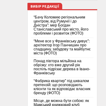
ВИБІР РЕДАКЦІЇ
“Бачу Коломию регіональним
центром, від Румунії і до
Дністра”: мер Богдан
Станіславський про місто, його
проблеми і розвиток (ФОТО)
“Мене все у Франківську дивує”:
архітектор Ігор Панчишин про
спадщину, забудову та майбутнє
міста (ФОТО)
Понад півтора мільйона на
обрізку: хто вже другий рік
поспіль підрізає дерева в Івано-
Франківську
“Фабрика квартир” під шквалом
претензій: що розповідають
клієнти та як відповідає власник
бренду (ФОТО)
Місце, де можна бути собою: як
Мамський книжковий клуб