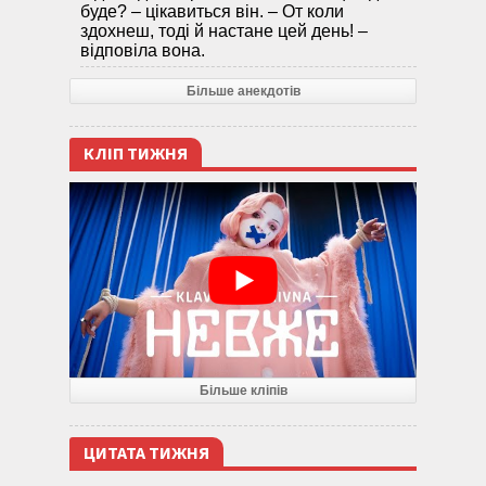
буде? – цікавиться він. – От коли
здохнеш, тоді й настане цей день! –
відповіла вона.
Більше анекдотів
КЛІП ТИЖНЯ
Більше кліпів
ЦИТАТА ТИЖНЯ