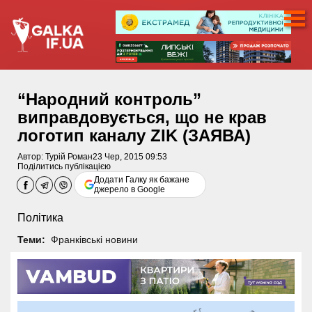
“Народний контроль”
виправдовується, що не крав
логотип каналу ZIK (ЗАЯВА)
Автор:
Турій Роман
23 Чер, 2015 09:53
Поділитись публікацією
Додати Галку як бажане
джерело в Google
Політика
Теми:
Франківські новини