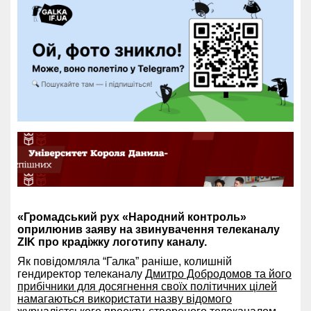
«Громадський рух «Народний контроль»
оприлюнив заяву на звинувачення телеканалу
ZIK про крадіжку логотипу каналу.
Як повідомляла “Галка” раніше, колишній
гендиректор телеканалу
Дмитро Добродомов та його
прибічники для досягнення своїх політичних цілей
намагаються використати назву відомого