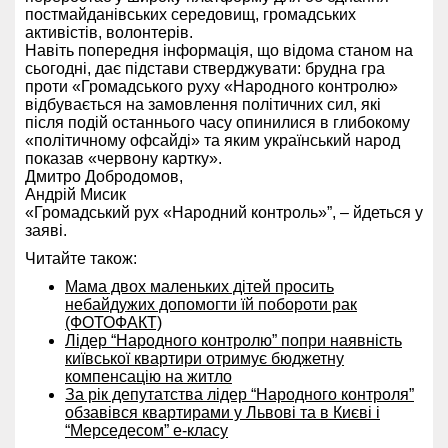
постмайданівських середовищ, громадських
активістів, волонтерів.
Навіть попередня інформація, що відома станом на
сьогодні, дає підстави стверджувати: брудна гра
проти «Громадського руху «Народного контролю»
відбувається на замовлення політичних сил, які
після подій останнього часу опинилися в глибокому
«політичному офсайді» та яким український народ
показав «червону картку».
Дмитро Добродомов,
Андрій Мисик
«Громадський рух «Народний контроль»”, – йдеться у
заяві.
Читайте також:
Мама двох маленьких дітей просить
небайдужих допомогти їй побороти рак
(ФОТОФАКТ)
Лідер “Народного контролю” попри наявність
київської квартири отримує бюджетну
компенсацію на житло
За рік депутатства лідер “Народного контроля”
обзавівся квартирами у Львові та в Києві і
“Мерседесом” е-класу