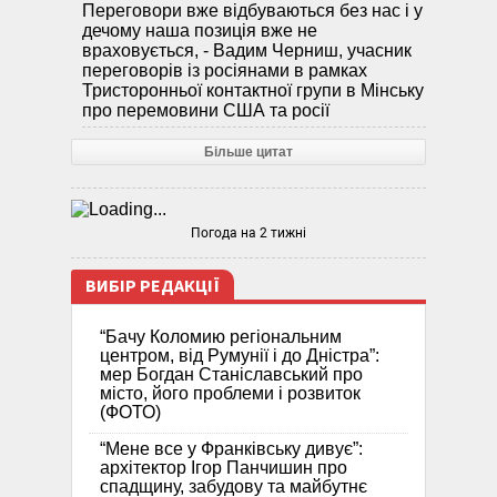
Переговори вже відбуваються без нас і у
дечому наша позиція вже не
враховується, - Вадим Черниш, учасник
переговорів із росіянами в рамках
Тристоронньої контактної групи в Мінську
про перемовини США та росії
Більше цитат
Погода на 2 тижні
ВИБІР РЕДАКЦІЇ
“Бачу Коломию регіональним
центром, від Румунії і до Дністра”:
мер Богдан Станіславський про
місто, його проблеми і розвиток
(ФОТО)
“Мене все у Франківську дивує”:
архітектор Ігор Панчишин про
спадщину, забудову та майбутнє