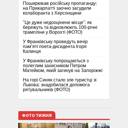
Поширював російську пропаганду:
на Прикарпатті заочно засудили
колаборанта з Херсонщини
"Це дуже недооцінене місце": як
бережуть та відновлюють 100-річні
трампліни у Ворохті (ФОТО)
У Франківську проведуть вечір
пам’яті поета-дисидента Ігоря
Калинця
У Франківську попрощаються з
полеглим захисником Петром
Матейком, який загинув на Запоріжжі
На горі Синяк стало зле туристці зі
Львова: знадобилася допомога
рятувальників (ФОТО)
ФОТО ТИЖНЯ