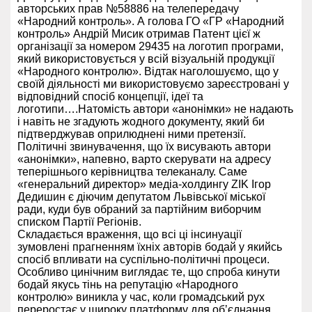
авторських прав №58886 на телепередачу
«Народний контроль». А голова ГО «ГР «Народний
контроль» Андрій Мисик отримав Патент цієї ж
організації за номером 29435 на логотип програми,
який використовується у всій візуальній продукції
«Народного контролю». Відтак наголошуємо, що у
своїй діяльності ми використовуємо зареєстровані у
відповідний спосіб концепції, ідеї та
логотипи….Натомість автори «анонімки» не надають
і навіть не згадують жодного документу, який би
підтверджував оприлюднені ними претензії.
Політичні звинувачення, що їх висувають автори
«анонімки», напевно, варто скерувати на адресу
теперішнього керівництва телеканалу. Саме
«генеральний директор» медіа-холдингу ZIK Ігор
Дедишин є діючим депутатом Львівської міської
ради, куди був обраний за партійним виборчим
списком Партії Регіонів.
Складається враження, що всі ці інсинуації
зумовлені прагненням їхніх авторів бодай у якийсь
спосіб впливати на суспільно-політичні процеси.
Особливо цинічним виглядає те, що спроба кинути
бодай якусь тінь на репутацію «Народного
контролю» виникла у час, коли громадський рух
переростає у широку платформу для обʼєднання