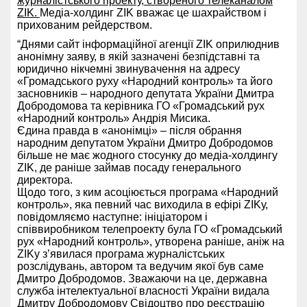
журналістського проекту, створеного телеканалом
ZIK.
Медіа-холдинг ZIK вважає це шахрайством і
прихованим рейдерством.
“Днями сайт інформаційної агенції ZIK оприлюднив
анонімну заяву, в якій зазначені безпідставні та
юридично нікчемні звинувачення на адресу
«Громадського руху «Народний контроль» та його
засновників – народного депутата України Дмитра
Добродомова та керівника ГО «Громадський рух
«Народний контроль» Андрія Мисика.
Єдина правда в «анонімці» – після обрання
народним депутатом України Дмитро Добродомов
більше не має жодного стосунку до медіа-холдингу
ZIK, де раніше займав посаду генерального
директора.
Щодо того, з ким асоціюється програма «Народний
контроль», яка певний час виходила в ефірі ZIKу,
повідомляємо наступне: ініціатором і
співвиробником телепроекту була ГО «Громадський
рух «Народний контроль», утворена раніше, аніж на
ZIKу зʼявилася програма журналістських
розслідувань, автором та ведучим якої був саме
Дмитро Добродомов. Зважаючи на це, державна
служба інтелектуальної власності України видала
Дмитру Добродомову Свідоцтво про реєстрацію