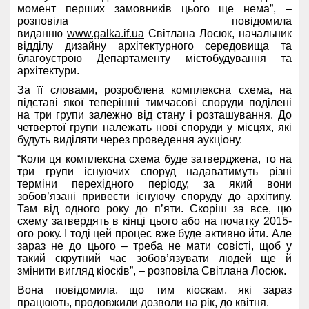
момент перших замовників цього ще нема”, –
розповіла повідомила
виданню
www.galka.if.ua
Світлана Лосюк, начальник
відділу дизайну архітектурного середовища та
благоустрою Департаменту містобудування та
архітектури.
За її словами, розроблена комплексна схема, на
підставі якої теперішні тимчасові споруди поділені
на три групи залежно від стану і розташування. До
четвертої групи належать нові споруди у місцях, які
будуть виділяти через проведення аукціону.
“Коли ця комплексна схема буде затверджена, то на
три групи існуючих споруд надаватимуть різні
терміни перехідного періоду, за який вони
зобов’язані привести існуючу споруду до архітипу.
Там від одного року до п’яти. Скоріш за все, цю
схему затвердять в кінці цього або на початку 2015-
ого року. І тоді цей процес вже буде активно йти. Але
зараз не до цього – треба не мати совісті, щоб у
такий скрутний час зобов’язувати людей ще й
змінити вигляд кіосків”, – розповіла Світлана Лосюк.
Вона повідомила, що тим кіоскам, які зараз
працюють, продовжили дозволи на рік, до квітня.