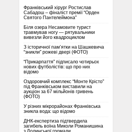
Франківський хірург Ростислав
Сабадош – фіналіст премії “Орден
Святого Пантелеймона”
Біля озера Несамовите турист
травмував ногу — рятувальники
вивезли його квадроциклом
З історичної памʼятки на Шашкевича
“зникли” рожеві двері (ФОТО)
“Прикарпаття” підписало чотирьох
нових футболістів: що про них
відомо
Оздоровчий комплекс “Монте Крісто”
під Франківськом виставили на
аукціон за 67 мільйонів гривень
(ФОТО)
У різних мікрорайонах Франківська
зникла вода: що відомо
ДНК-експертиза підтвердила
загибель воїна Миколи Романишина
з Долинської громади