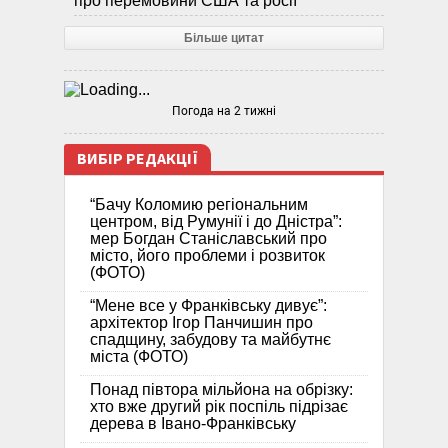
про перемовини США та росії
Більше цитат
Погода на 2 тижні
ВИБІР РЕДАКЦІЇ
“Бачу Коломию регіональним
центром, від Румунії і до Дністра”:
мер Богдан Станіславський про
місто, його проблеми і розвиток
(ФОТО)
“Мене все у Франківську дивує”:
архітектор Ігор Панчишин про
спадщину, забудову та майбутнє
міста (ФОТО)
Понад півтора мільйона на обрізку:
хто вже другий рік поспіль підрізає
дерева в Івано-Франківську