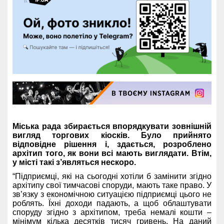
Міська рада збирається впорядкувати зовнішній
вигляд торгових кіосків. Було прийнято
відповідне рішення і, здається, розроблено
архітип того, як вони всі мають виглядати. Втім,
у місті такі з’являться нескоро.
“Підприємці, які на сьогодні хотіли б замінити згідно
архітипу свої тимчасові споруди, мають таке право. У
зв’язку з економічною ситуацією підприємці цього не
роблять. Їхні доходи падають, а щоб облаштувати
споруду згідно з архітипом, треба немалі кошти –
мінімум кілька десятків тисяч гривень. На даний