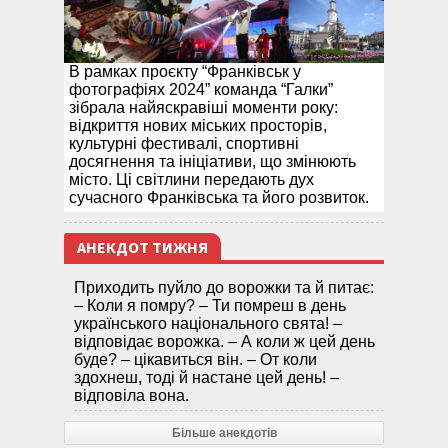
В рамках проєкту “Франківськ у
фотографіях 2024” команда “Галки”
зібрала найяскравіші моменти року:
відкриття нових міських просторів,
культурні фестивалі, спортивні
досягнення та ініціативи, що змінюють
місто. Ці світлини передають дух
сучасного Франківська та його розвиток.
АНЕКДОТ ТИЖНЯ
Приходить пуйло до ворожки та й питає:
– Коли я помру? – Ти помреш в день
українського національного свята! –
відповідає ворожка. – А коли ж цей день
буде? – цікавиться він. – От коли
здохнеш, тоді й настане цей день! –
відповіла вона.
Більше анекдотів