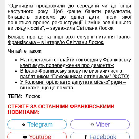
“Одиницям продовжили до середини чи до кінця
наступного року. Щоб краще бачити результати,
більшість рівняємо до однієї дати, після якої
почнеться процес реконструкції і зміни зовнішнього
вигляду кіосків”, – зауважила Світлана Лосюк.
Більше про це та інші
архітектурні питання Івано-
Франківська – в інтерв’ю Світлани Лосюк.
Читайте також:
На нелегальні сітілайти і бігборди у Франківську
клеїтимуть попередження про демонтаж
В Івано-Франківську знову не визначилися з
пам’ятником “Пожежникам-рятівникам” (ФОТО)
У Коломиї горіло авто депутата міської ради –
він каже, що це помста
ТЕГИ:
Лосюк
СТЕЖТЕ ЗА ОСТАННІМИ ФРАНКІВСЬКИМИ
НОВИНАМИ:
Telegram
Viber
Youtube
Facebook